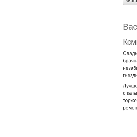
читат
Вас
Ком
Свадь
брачн
незаб
гнезд
Лучше
спаль
торже
ремонт