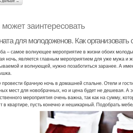
ь дальше →
 может заинтересовать
ната для молодоженов. Как организоват
ба – самое волнующее мероприятие в жизни обоих молодых
ая ночь, является главным мероприятием для уже мужа и ж
ываемой и волнующей, нужно позаботиться заранее. А имен
ышка.
 провести брачную ночь в домашней спальне. Отели и гос
ных мест для новобрачных, но и цена будет не дешевая. А
ственного мероприятия очень важна, так как на сумму, кот
 в квартире, пусть конечно и нешикарный. Подобрать мебель 