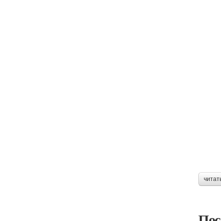
читат
Пос