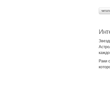
читат
Инте
Звезд
Астро
каждо
Раки 
котор