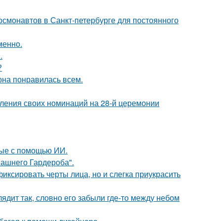
 космонавтов в Санкт-петербурге для постоянного
менно.
.
?
 она понравилась всем.
вления своих номинаций на 28-й церемонии
ные с помощью ИИ.
ашнего Гардероба".
иксировать черты лица, но и слегка приукрасить
ядит так, словно его забыли где-то между небом