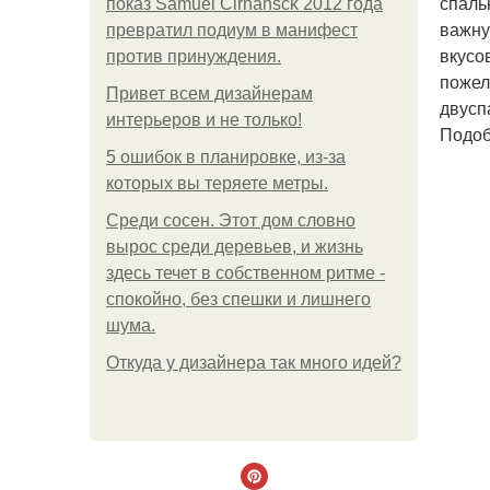
спаль
показ Samuel Cirnansck 2012 года
важну
превратил подиум в манифест
вкусо
против принуждения.
пожел
Привет всем дизайнерам
двусп
интерьеров и не только!
Подоб
5 ошибок в планировке, из-за
которых вы теряете метры.
Среди сосен. Этот дом словно
вырос среди деревьев, и жизнь
здесь течет в собственном ритме -
спокойно, без спешки и лишнего
шума.
Откуда у дизайнера так много идей?