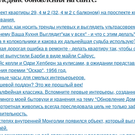
ект квартиры 29, 4 м 2 (32, 4 м 2 с балконом) на проспекте
вания.
 липа: как носить тренды нулевых и выглядеть ультрасовре
чему Ваша Кухня Выглядит"как у всех" - и что с этим делать"
а я колокольчики и какова их дальнейшая судьба использую
ая дорогая ошибка в ремонте - делать квартиру так, чтобы
tel выпустили Барби в виде майли Сайрус.
йс келли и Одри Хепберн за кулисами, в ожидании предста
ния премии "Оскар", 1956 год.
ные часы для смелых интерьерьеров.
шевой поддон? Это же прошлый век!
лфейная классика. Вспомните первые интерьеры, создан
много моей бытовухи и хранения на тему "Обновление Дом
ртретная живопись всегда преследовала цель не только заф
вительность.
степях внутренней Монголии появился объект, который выгл
лёй.