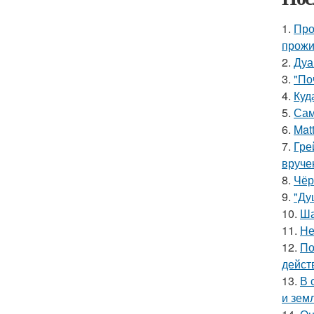
1.
Про
прожи
2.
Дуа
3.
"По
4.
Куд
5.
Сам
6.
Mat
7.
Гре
вруче
8.
Чёр
9.
"Ду
10.
Ша
11.
Не
12.
По
дейст
13.
В 
и зем