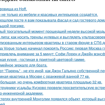
ровища из Hoff.
 не только из мебели и красивых интерьеров создаётся.
рошлом посте я вам показывала фасад и сад гостевого дома
ьшой поездке.
ый трогательный момент прошедшей недели высокой моды
 липа: как носить тренды нулевых и выглядеть ультрасовре
лизованным интерьером квартиры в старом фонде в СПб д
да Vogue только начинал покорять Россию: первая Москва г
 привлечь внимание за 5 минут: Софи Лорен и Джейн мэнсф
ная кухня - гостиная в приятной цветовой гамме.
мейное зеркало для брата.
от "Парень" - не кто иной, как Джон Гальяно собственной п
мная квартира в Москве с оранжевой ванной 77 кв.
большая, но очень комфортная квартира площадью 32 кв.
трудники усадьбы Кусково провели просветительскую встреч
о-инженерной академии.
степях внутренней Монголии появился объект, который выгл
лёй.