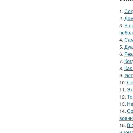
1.
Сок
2.
Дом
3.
В п
небол
4.
Сам
5.
Дуа
6.
Реа
7.
Ког
8.
Как
9.
Уют
10.
Се
11.
Эт
12.
Те
13.
Не
14.
Со
военн
15.
В 
и зем