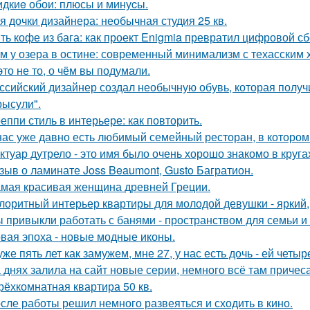
дкиe обои: плюсы и минуcы.
я дочки дизайнера: необычная студия 25 кв.
ть кофе из бага: как проект Enigmia превратил цифровой с
м у озера в остине: современный минимализм с техасским 
это не то, о чём вы подумали.
ссийский дизайнер создал необычную обувь, которая полу
рысули".
еппи стиль в интерьере: как повторить.
нас уже давно есть любимый семейный ресторан, в котором д
ктуар дутрело - это имя было очень хорошо знакомо в круга
зыв о ламинате Joss Beaumont, Gusto Багратион.
мая красивая женщина древней Греции.
лоритный интерьер квартиры для молодой девушки - яркий,
 привыкли работать с банями - пространством для семьи и
вая эпоха - новые модные иконы.
уже пять лет как замужем, мне 27, у нас есть дочь - ей четыр
 днях залила на сайт новые серии, немного всё там причеса
трёхкомнатная квартира 50 кв.
сле работы решил немного развеяться и сходить в кино.