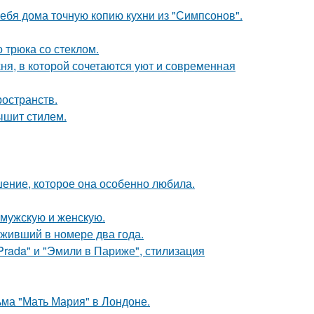
ебя дома точную копию кухни из "Симпсонов".
 трюка со стеклом.
ня, в которой сочетаются уют и современная
ространств.
ышит стилем.
шение, которое она особенно любила.
 мужскую и женскую.
оживший в номере два года.
Prada" и "Эмили в Париже", стилизация
ьма "Мать Мария" в Лондоне.