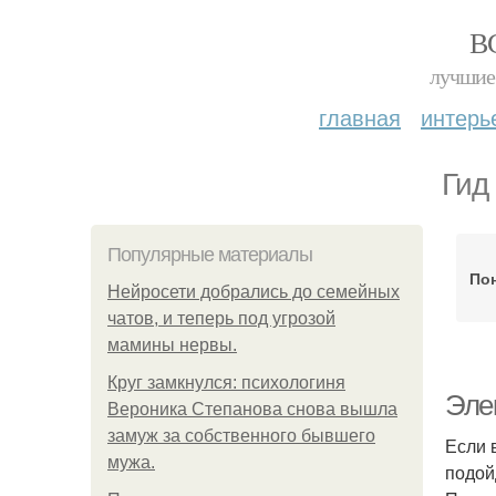
В
лучшие 
главная
интерь
Гид
Популярные материалы
По
Нейросети добрались до семейных
чатов, и теперь под угрозой
мамины нервы.
Круг замкнулся: психологиня
Эле
Вероника Степанова снова вышла
замуж за собственного бывшего
Если 
мужа.
подой