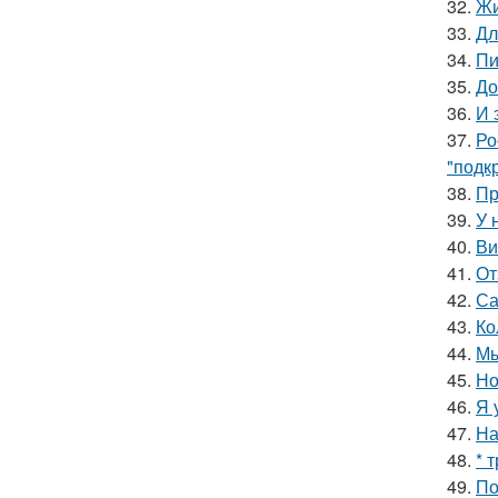
32.
Жи
33.
Дл
34.
Пи
35.
До
36.
И 
37.
Ро
"подк
38.
Пр
39.
У 
40.
Ви
41.
От
42.
Са
43.
Ко
44.
Мы
45.
Но
46.
Я 
47.
На
48.
* 
49.
По