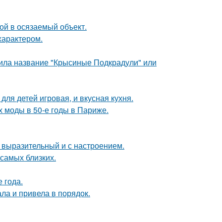
бой в осязаемый объект.
характером.
чила название "Крысиные Подкрадули" или
ля детей игровая, и вкусная кухня.
х моды в 50-е годы в Париже.
 выразительный и с настроением.
 самых близких.
е года.
ла и привела в порядок.