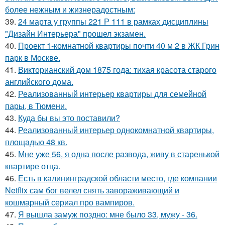
более нежным и жизнерадостным:
39.
24 марта у группы 221 Р 111 в рамках дисциплины
"Дизайн Интерьера" прошел экзамен.
40.
Проект 1-комнатной квартиры почти 40 м 2 в ЖК Грин
парк в Москве.
41.
Викторианский дом 1875 года: тихая красота старого
английского дома.
42.
Реализованный интерьер квартиры для семейной
пары, в Тюмени.
43.
Куда бы вы это поставили?
44.
Реализованный интерьер однокомнатной квартиры,
площадью 48 кв.
45.
Мне уже 56, я одна после развода, живу в старенькой
квартире отца.
46.
Есть в калининградской области место, где компании
Netflix сам бог велел снять завораживающий и
кошмарный сериал про вампиров.
47.
Я вышла замуж поздно: мне было 33, мужу - 36.