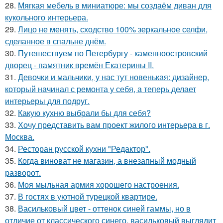
28.
Мягкая мебель в миниатюре: мы создаём диван для
кукольного интерьера.
29.
Лицо не менять, сходство 100% зеркальное селфи,
сделанное в спальне днём.
30.
Путешествуем по Петербургу - каменноостровский
дворец - памятник времён Екатерины II.
31.
Девочки и мальчики, у нас тут новенькая: дизайнер,
который начинал с ремонта у себя, а теперь делает
интерьеры для подруг.
32.
Какую кухню выбрали бы для себя?
33.
Хочу представить вам проект жилого интерьера в г.
Москва.
34.
Ресторан русской кухни "Редактор".
35.
Когда виноват не магазин, а внезапный модный
разворот.
36.
Моя мыльная армия хорошего настроения.
37.
В гостях в уютной турецкой квартире.
38.
Васильковый цвет - оттенок синей гаммы, но в
отличие от классического синего, васильковый выглядит