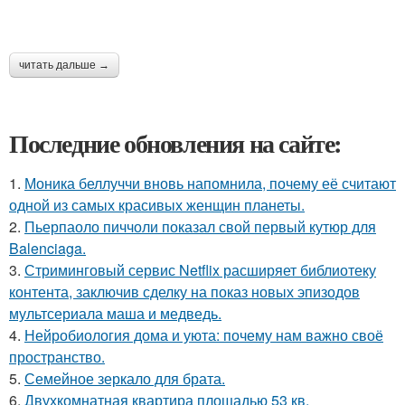
читать дальше →
Последние обновления на сайте:
1.
Моника беллуччи вновь напомнила, почему её считают
одной из самых красивых женщин планеты.
2.
Пьерпаоло пиччоли показал свой первый кутюр для
Balenciaga.
3.
Стриминговый сервис Netflix расширяет библиотеку
контента, заключив сделку на показ новых эпизодов
мультсериала маша и медведь.
4.
Нейробиология дома и уюта: почему нам важно своё
пространство.
5.
Семейное зеркало для брата.
6.
Двухкомнатная квартира площадью 53 кв.