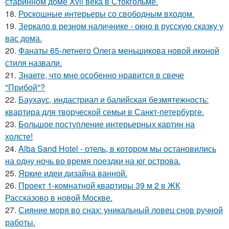
старинном доме Xvii века в Стокгольме.
18.
Роскошные интерьеры со свободным входом.
19.
Зеркало в резном наличнике - окно в русскую сказку у
вас дома.
20.
Фанаты 65-летнего Олега меньшикова новой иконой
стиля назвали.
21.
Знаете, что мне особенно нравится в свече
"Прибой"?
22.
Баухаус, индастриал и балийская безмятежность:
квартира для творческой семьи в Санкт-петербурге.
23.
Большое поступление интерьерных картин на
холсте!
24.
Alba Sand Hotel - отель, в котором мы остановились
на одну ночь во время поездки на юг острова.
25.
Яркие идеи дизайна ванной.
26.
Проект 1-комнатной квартиры 39 м 2 в ЖК
Рассказово в новой Москве.
27.
Сияние моря во снах: уникальный ловец снов ручной
работы.