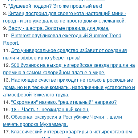
7.
"Душевой поддон? Это же прошлый век!
8.
Китаец построил для своего кота настоящий мини -
город - и это уже далеко не просто домик с лежанкой.
9.
Васту - шастра. Золотые правила для дома.
10.
Pinterest опубликовал ежегодный Summer Trend
Report.
11.
Это универсальное средство избавит от оседания
пыли и эффективно уберёт грязь!
12.
500 буханок на выход: нигерийская звезда пришла на
премию в самом калорийном платье в мире.
13.
Настоящее счастье приходит не только в роскошные
дома, но и в тесные комнаты, наполненные усталостью и
атмосферой тяжёлого труда.
14.
"Скромная" налево, "решительный" направо?
15.
18+. Часть 1. неожиданный конец.
16.
Обзорная экскурсия в Республике Чечня г. шали
мечеть пророка Мухаммеда.
17.
Классический интерьер квартиры в четырёхэтажном