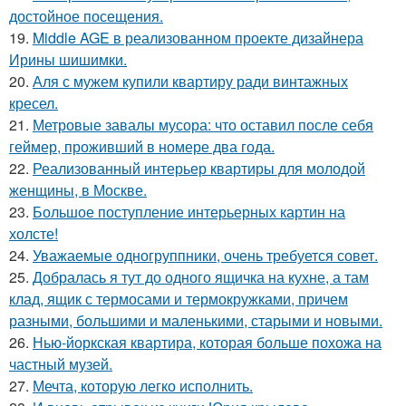
достойное посещения.
19.
Middle AGE в реализованном проекте дизайнера
Ирины шишимки.
20.
Аля с мужем купили квартиру ради винтажных
кресел.
21.
Метровые завалы мусора: что оставил после себя
геймер, проживший в номере два года.
22.
Реализованный интерьер квартиры для молодой
женщины, в Москве.
23.
Большое поступление интерьерных картин на
холсте!
24.
Уважаемые одногруппники, очень требуется совет.
25.
Добралась я тут до одного ящичка на кухне, а там
клад, ящик с термосами и термокружками, причем
разными, большими и маленькими, старыми и новыми.
26.
Нью-йоркская квартира, которая больше похожа на
частный музей.
27.
Мечта, которую легко исполнить.