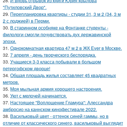
28.
И вновь отрывок из книги Юрия крылова
"Путиловский Двор".
29.
Перепланировка квартиры - студии 31, 3 м 2 (34, 3 м
2 с лоджией) в Перми.
30.
В старинном особняке на Фонтанке студенты -
филологи смогли почувствовать дух державинской
эпохи.
31.
Однокомнатная квартира 47 м 2 в ЖК Ever в Москве.
32.
7 апреля - день творческого беспорядка.
33.
Учащиеся 3-3 класса побывали в большом
петергофском дворце!
34.
Общая площадь жилья составляет 45 квадратных
метров.
35.
Моя мыльная армия хорошего настроения.
36.
Уют с мелочей начинается.
37.
Настоящее "Воплощение Гламура": Алессандра
амбросио на каннском кинофестивале 2022.
38.
Васильковый цвет - оттенок синей гаммы, но в
отличие от классического синего, васильковый выглядит