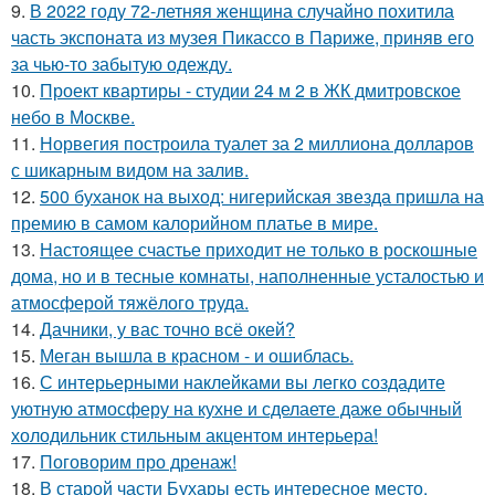
9.
В 2022 году 72-летняя женщина случайно похитила
часть экспоната из музея Пикассо в Париже, приняв его
за чью-то забытую одежду.
10.
Проект квартиры - студии 24 м 2 в ЖК дмитровское
небо в Москве.
11.
Норвегия построила туалет за 2 миллиона долларов
с шикарным видом на залив.
12.
500 буханок на выход: нигерийская звезда пришла на
премию в самом калорийном платье в мире.
13.
Настоящее счастье приходит не только в роскошные
дома, но и в тесные комнаты, наполненные усталостью и
атмосферой тяжёлого труда.
14.
Дачники, у вас точно всё окей?
15.
Меган вышла в красном - и ошиблась.
16.
С интерьерными наклейками вы легко создадите
уютную атмосферу на кухне и сделаете даже обычный
холодильник стильным акцентом интерьера!
17.
Поговорим про дренаж!
18.
В старой части Бухары есть интересное место,