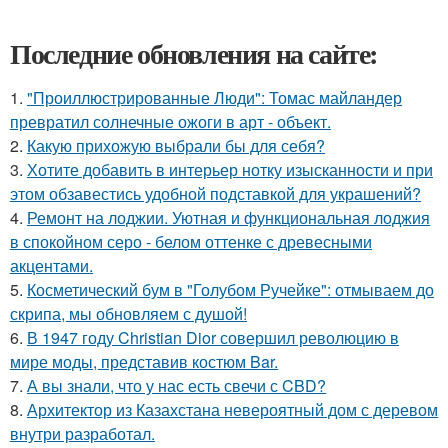
Последние обновления на сайте:
1.
"Проиллюстрированные Люди": Томас майландер
превратил солнечные ожоги в арт - объект.
2.
Какую прихожую выбрали бы для себя?
3.
Хотите добавить в интерьер нотку изысканности и при
этом обзавестись удобной подставкой для украшений?
4.
Ремонт на лоджии. Уютная и функциональная лоджия
в спокойном серо - белом оттенке с древесными
акцентами.
5.
Косметический бум в "Голубом Ручейке": отмываем до
скрипа, мы обновляем с душой!
6.
В 1947 году Christian Dior совершил революцию в
мире моды, представив костюм Bar.
7.
А вы знали, что у нас есть свечи с CBD?
8.
Архитектор из Казахстана невероятный дом с деревом
внутри разработал.