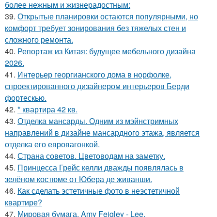
более нежным и жизнерадостным:
39.
Открытые планировки остаются популярными, но
комфорт требует зонирования без тяжелых стен и
сложного ремонта.
40.
Репортаж из Китая: будущее мебельного дизайна
2026.
41.
Интерьер георгианского дома в норфолке,
спроектированного дизайнером интерьеров Берди
фортескью.
42.
* квартира 42 кв.
43.
Отделка мансарды. Одним из мэйнстримных
направлений в дизайне мансардного этажа, является
отделка его евровагонкой.
44.
Страна советов. Цветоводам на заметку.
45.
Принцесса Грейс келли дважды появлялась в
зелёном костюме от Юбера де живанши.
46.
Как сделать эстетичные фото в неэстетичной
квартире?
47.
Мировая бумага. Amy Feigley - Lee.