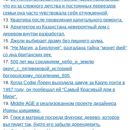
что из-за сложного детства и постоянных переездов
семьи она часто чувствовала себя отчужденной.
13.
Квартира после проведения капитального ремонта.
14.
Архитектор из Казахстана невероятный дом с
деревом внутри разработал.
15.
Джоли выбирает драму без лишнего шума.
16.
"Не Магия, а Биология": разгадана тайна "монет фей"
со дна британских рек.
17.
500 лет мы соединяем_небо_и_землю
округ_с_пятивековой_историей
богородскому_поселению_500.
18.
Когда Софи Лорен выходила замуж за Карло понти в
1957 году, он пообещал ей "Самый Красивый дом в
Мире".
19.
Middle AGE в реализованном проекте дизайнера
Ирины шишимки.
20.
Глюк в матрице посреди фукуоки: дерево, которое
выглядит так, будто его забыли дорендерить.