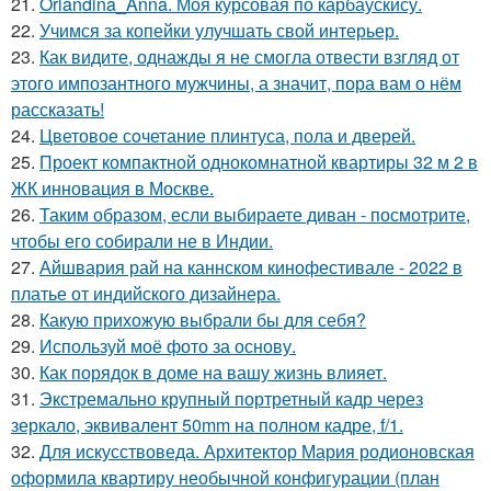
21.
Orlandina_Anna. Моя курсовая по карбаускису.
22.
Учимся за копейки улучшать свой интерьер.
23.
Как видите, однажды я не смогла отвести взгляд от
этого импозантного мужчины, а значит, пора вам о нём
рассказать!
24.
Цветовое сoчетание плинтуса, пола и дверей.
25.
Проект компактной однокомнатной квартиры 32 м 2 в
ЖК инновация в Москве.
26.
Таким образом, если выбираете диван - посмотрите,
чтобы его собирали не в Индии.
27.
Айшвария рай на каннском кинофестивале - 2022 в
платье от индийского дизайнера.
28.
Какую прихожую выбрали бы для себя?
29.
Используй моё фото за основу.
30.
Как порядок в доме на вашу жизнь влияет.
31.
Экстремально крупный портретный кадр через
зеркало, эквивалент 50mm на полном кадре, f/1.
32.
Для искусствоведа. Архитектор Мария родионовская
оформила квартиру необычной конфигурации (план