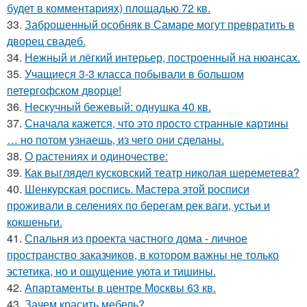
будет в комментариях) площадью 72 кв.
33.
Заброшенный особняк в Самаре могут превратить в
дворец свадеб.
34.
Нежный и лёгкий интерьер, построенный на нюансах.
35.
Учащиеся 3-3 класса побывали в большом
петергофском дворце!
36.
Нескучный бежевый: однушка 40 кв.
37.
Сначала кажется, что это просто странные картины
… но потом узнаешь, из чего они сделаны.
38.
О растениях и одиночестве:
39.
Как выглядел кусковский театр николая шереметева?
40.
Шенкурская роспись. Мастера этой росписи
проживали в селениях по берегам рек ваги, устьи и
кокшеньги.
41.
Спальня из проекта частного дома - личное
пространство заказчиков, в котором важны не только
эстетика, но и ощущение уюта и тишины.
42.
Апартаменты в центре Москвы 63 кв.
43.
Зачем красить мебель?