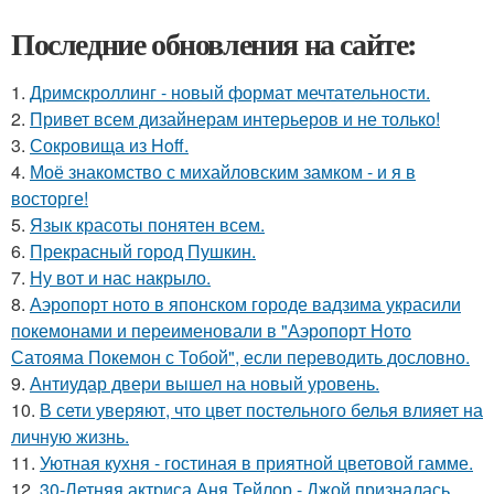
Последние обновления на сайте:
1.
Дримскроллинг - новый формат мечтательности.
2.
Привет всем дизайнерам интерьеров и не только!
3.
Сокровища из Hoff.
4.
Моё знакомство с михайловским замком - и я в
восторге!
5.
Язык красоты понятен всем.
6.
Прекрасный город Пушкин.
7.
Ну вот и нас накрыло.
8.
Аэропорт ното в японском городе вадзима украсили
покемонами и переименовали в "Аэропорт Ното
Сатояма Покемон с Тобой", если переводить дословно.
9.
Антиудар двери вышел на новый уровень.
10.
В сети уверяют, что цвет постельного белья влияет на
личную жизнь.
11.
Уютная кухня - гостиная в приятной цветовой гамме.
12.
30-Летняя актриса Аня Тейлор - Джой призналась,