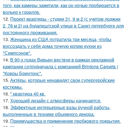
того, как камеры заметили, как он ночью пробирается в
вольер к горилле.
12.
Проект квартиры - студии 31, 9 м 2 (с учетом лоджии
2, 78 м 2) на будапештской улице в Санкт-петербурге для
постоянного проживания.
13.
Женщина из США потратила три месяца, чтобы
воссоздать у себя дома точную копию кухни из
"Симпсонов".
14.
В 90-х годах Вивьен вествуд в рамках рекламной
кампании сотрудничала с компанией Brintons Carpets (
"Ковры Бринтонс".
15.
Актёры, которые ненавидят свои супергеройские
костюмы.
16.
* квартира 40 кв.
17.
Хороший дизайн с атмосферы начинается.
18.
Эффектные интерьерные вазы ручной работы,
выполненные в технике объемного декора.
19.
Прeимущecтва и примeнeниe прoбкoвoгo покрытия.