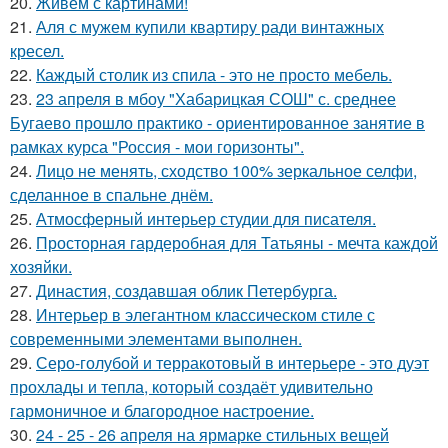
20.
Живем с картинами!
21.
Аля с мужем купили квартиру ради винтажных
кресел.
22.
Каждый столик из спила - это не просто мебель.
23.
23 апреля в мбоу "Хабарицкая СОШ" с. среднее
Бугаево прошло практико - ориентированное занятие в
рамках курса "Россия - мои горизонты".
24.
Лицо не менять, сходство 100% зеркальное селфи,
сделанное в спальне днём.
25.
Атмосферный интерьер студии для писателя.
26.
Просторная гардеробная для Татьяны - мечта каждой
хозяйки.
27.
Династия, создавшая облик Петербурга.
28.
Интерьер в элегантном классическом стиле с
современными элементами выполнен.
29.
Серо-голубой и терракотовый в интерьере - это дуэт
прохлады и тепла, который создаёт удивительно
гармоничное и благородное настроение.
30.
24 - 25 - 26 апреля на ярмарке стильных вещей