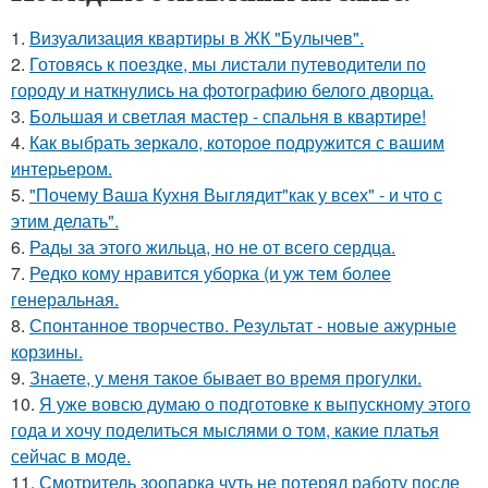
1.
Визуализация квартиры в ЖК "Булычев".
2.
Готовясь к поездке, мы листали путеводители по
городу и наткнулись на фотографию белого дворца.
3.
Большая и светлая мастер - спальня в квартире!
4.
Как выбрать зеркало, которое подружится с вашим
интерьером.
5.
"Почему Ваша Кухня Выглядит"как у всех" - и что с
этим делать".
6.
Рады за этого жильца, но не от всего сердца.
7.
Редко кому нравится уборка (и уж тем более
генеральная.
8.
Спонтанное творчество. Результат - новые ажурные
корзины.
9.
Знаете, у меня такое бывает во время прогулки.
10.
Я уже вовсю думаю о подготовке к выпускному этого
года и хочу поделиться мыслями о том, какие платья
сейчас в моде.
11.
Смотритель зоопарка чуть не потерял работу после