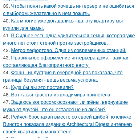
39.
Чтобы понять какой хочешь интерьер и не ошибиться
с выбором, желательно в нем пожить.
40.
Как многие уже догадались - да, эту квартиру мы
купили для мамы.
41.
В Сиднее есть одна удивительная семья, которая уже
много лет стоит стеной против застройщиков.
42.
Метро лефортово. Одна из современных станций.
43.
Правильное оформление интерьера дома - важная
составляющая благоприятного васту.
44.
Фэшн - индустрия в очередной раз показала, что
границы безумия - вещь весьма условна.
45.
Куда бы вы это поставили?
46.
Вот такая красота из владимира прилетела.
47.
Задаюсь вопросом: осознают ли жёны, вернувшие
мужа от другой, что он остался не из любви?
48.
Рейчел броснахан вместе со своей шибой по кличке
Винстон показала изданию Architectural Digest интерьер
своей квартиры в манхэттене.