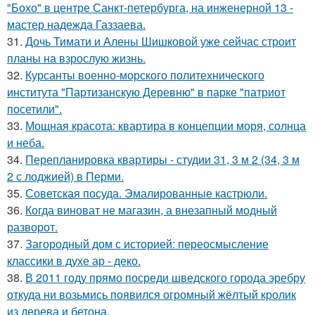
"Бохо" в центре Санкт-петербурга, на инженерной 13 -
мастер надежда Газзаева.
31.
Дочь Тимати и Алены Шишковой уже сейчас строит
планы на взрослую жизнь.
32.
Курсанты военно-морского политехнического
института "Партизанскую Деревню" в парке "патриот
посетили".
33.
Мощная красота: квартира в концепции моря, солнца
и неба.
34.
Перепланировка квартиры - студии 31, 3 м 2 (34, 3 м
2 с лоджией) в Перми.
35.
Советская посуда. Эмалированные кастрюли.
36.
Когда виноват не магазин, а внезапный модный
разворот.
37.
Загородный дом с историей: переосмысление
классики в духе ар - деко.
38.
В 2011 году прямо посреди шведского города эребру
откуда ни возьмись появился огромный жёлтый кролик
из дерева и бетона.