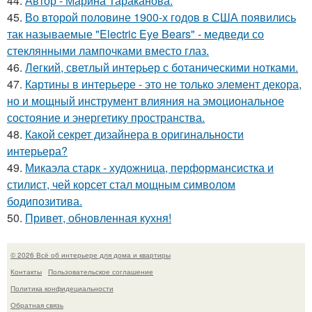
44.
Автор - Марина Тараканова.
45.
Во второй половине 1900-х годов в США появились
так называемые "Electric Eye Bears" - медведи со
стеклянными лампочками вместо глаз.
46.
Легкий, светлый интерьер с ботаническими нотками.
47.
Картины в интерьере - это не только элемент декора,
но и мощный инструмент влияния на эмоциональное
состояние и энергетику пространства.
48.
Какой секрет дизайнера в оригинальности
интерьера?
49.
Микаэла старк - художница, перформансистка и
стилист, чей корсет стал мощным символом
бодипозитива.
50.
Привет, обновленная кухня!
© 2026 Всё об интерьере для дома и квартиры
Контакты
Пользовательское соглашение
Политика конфидециальности
Обратная связь