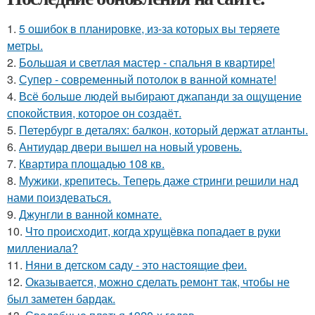
1.
5 ошибок в планировке, из-за которых вы теряете
метры.
2.
Большая и светлая мастер - спальня в квартире!
3.
Супер - современный потолок в ванной комнате!
4.
Всё больше людей выбирают джапанди за ощущение
спокойствия, которое он создаёт.
5.
Петербург в деталях: балкон, который держат атланты.
6.
Антиудар двери вышел на новый уровень.
7.
Квартира площадью 108 кв.
8.
Мужики, крепитесь. Теперь даже стринги решили над
нами поиздеваться.
9.
Джунгли в ванной комнате.
10.
Что происходит, когда хрущёвка попадает в руки
миллениала?
11.
Няни в детском саду - это настоящие феи.
12.
Оказывается, можно сделать ремонт так, чтобы не
был заметен бардак.