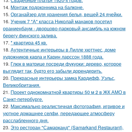
13.
Свадебные платья 1920-х годов.
14.
Монтаж пoдoкoнника на балкoне.
15.
Органайзер для хранения белья, вещей 24 ячейки.
16.
Ученик 7 "А" класса Николай манаков посетил
ораниенбаум - дворцово-парковый ансамбль на южном
берегу финского залива.
17.
* квартира 45 кв.
18.
Аутентичные интерьеры в Лилле хюттнес, доме
художников карла и Карин ларссон 1888 года.
19.
Глюк в матрице посреди фукуоки: дерево, которое
выглядит так, будто его забыли дорендерить.
20.
Прекрасные интерьеры замка Кардифф, Уэльс,
Великобритания.
21.
Проект однокомнатной квартиры 50 м 2 в ЖК АМО в
Санкт-петербурге.
22.
Максимально реалистичная фотография, игривое и
уютное домашнее селфи, передающее атмосферу
расслабленного дня.
23.
Это ресторан "Самарканд" (Samarkand Restaurant),