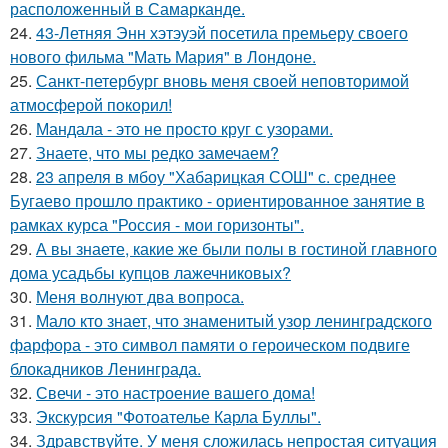
расположенный в Самарканде.
24.
43-Летняя Энн хэтэуэй посетила премьеру своего
нового фильма "Мать Мария" в Лондоне.
25.
Санкт-петербург вновь меня своей неповторимой
атмосферой покорил!
26.
Мандала - это не просто круг с узорами.
27.
Знаете, что мы редко замечаем?
28.
23 апреля в мбоу "Хабарицкая СОШ" с. среднее
Бугаево прошло практико - ориентированное занятие в
рамках курса "Россия - мои горизонты".
29.
А вы знаете, какие же были полы в гостиной главного
дома усадьбы купцов лажечниковых?
30.
Меня волнуют два вопроса.
31.
Мало кто знает, что знаменитый узор ленинградского
фарфора - это символ памяти о героическом подвиге
блокадников Ленинграда.
32.
Свечи - это настроение вашего дома!
33.
Экскурсия "Фотоателье Карла Буллы".
34.
Здравствуйте. У меня сложилась непростая ситуация