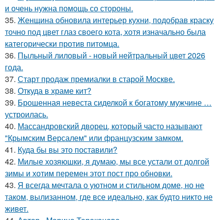
и очень нужна помощь со стороны.
35.
Женщина обновила интерьер кухни, подобрав краску
точно под цвет глаз своего кота, хотя изначально была
категорически против питомца.
36.
Пыльный лиловый - новый нейтральный цвет 2026
года.
37.
Старт продаж премиалки в старой Москве.
38.
Откуда в храме кит?
39.
Брошенная невеста сиделкой к богатому мужчине …
устроилась.
40.
Массандровский дворец, который часто называют
"Крымским Версалем" или французским замком.
41.
Куда бы вы это поставили?
42.
Милые хозяюшки, я думаю, мы все устали от долгой
зимы и хотим перемен этот пост про обновки.
43.
Я всегда мечтала о уютном и стильном доме, но не
таком, вылизанном, где все идеально, как будто никто не
живет.