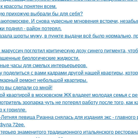
к красоты понятен всем.
ую прихожую выбрали бы для себя?
аюпомоскве. И снова чудесные мгновения встречи, незабы
ки поднял - район потерял.
азала шорты мужу, в пункте выдачи всё было нормально, п
 маруссич поглотил критическую дозу синего пигмента, что
ашенные биологические жидкости.
ные часы для смелых интерьерьеров.
у поделиться с вами кадрами другой нашей квартиры, кото
карный ремонт небольшой квартиры.
то вы сделали со мной!
ой квартирой в московском ЖК владеет молодая семья с ре
отритель зоопарка чуть не потерял работу после того, как 
р к горилле.
-Летняя певица Рианна снялась для издания экс - главного
фула 72ee.
терьер знаменитого традиционного итальянского ресторан