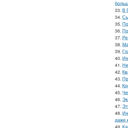
больш
33.
В 
34.
Сы
35.
По
36.
По
37.
Ре
38.
Ма
39.
Гл
40.
Ин
41.
Не
42.
Кв
43.
Пр
44.
Ко
45.
Че
46.
Эк
47.
Эт
48.
Ин
даже 
49.
Ка