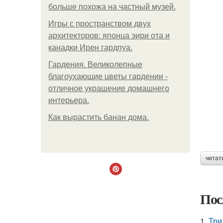
больше похожа на частный музей.
Игры с пространством двух
архитекторов: японца эири ота и
канадки Ирен гардпуа.
Гардения. Великолепные
благоухающие цветы гардении -
отличное украшение домашнего
интерьера.
Как вырастить банан дома.
читат
Пос
1.
Три