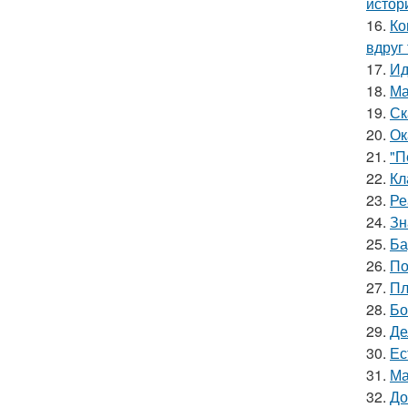
истор
16.
Ко
вдруг 
17.
Ид
18.
Ма
19.
Ск
20.
Ок
21.
"П
22.
Кл
23.
Ре
24.
Зн
25.
Ба
26.
По
27.
Пл
28.
Бо
29.
Де
30.
Ес
31.
Ма
32.
До