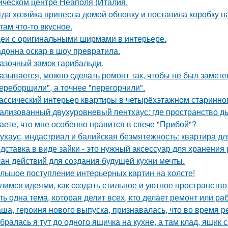
ическом центре Неаполя (Италия.
гда хозяйка принесла домой обновку и поставила коробку на
там что-то вкусное.
еи с оригинальными ширмами в интерьере.
донна оскар в шоу превратила.
азочный замок гарибальди.
азывается, можно сделать ремонт так, чтобы не был замете
ереборщили", а точнее "перегорчили".
ассический интерьер квартиры в четырёхэтажном старинном
ализованный двухуровневый пентхаус: где пространство д
аете, что мне особенно нравится в свече "Прибой"?
ухаус, индастриал и балийская безмятежность: квартира дл
дставка в виде зайки - это нужный аксессуар для хранения 
ан действий для создания будущей кухни мечты.
льшое поступление интерьерных картин на холсте!
лимся идеями, как создать стильное и уютное пространство 
ть одна тема, которая делит всех, кто делает ремонт или ра
ша, героиня нового выпуска, признавалась, что во время р
бралась я тут до одного ящичка на кухне, а там клад, ящик