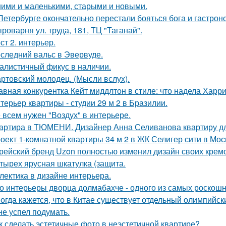
ими и маленькими, старыми и новыми.
Петербурге окончательно перестали бояться бога и гастроно
роварня ул. труда, 181, ТЦ "Таганай".
ст 2. интерьер.
следний вальс в Эвервуде.
алистичный фикус в наличии.
ртовский молодец. (Мысли вслух).
авная конкурентка Кейт миддлтон в стиле: что надела Харр
терьер квартиры - студии 29 м 2 в Бразилии.
 всем нужен "Воздух" в интерьере.
артира в ТЮМЕНИ. Дизайнер Анна Селиванова квартиру дл
оект 1-комнатной квартиры 34 м 2 в ЖК Селигер сити в Мос
рейский бренд Uzon полностью изменил дизайн своих кремов
тырех ярусная шкатулка (защита.
лектика в дизайне интерьера.
о интерьеры дворца долмабахче - одного из самых роскош
огда кажется, что в Китае существует отдельный олимпийски
не успел подумать.
к сделать эстетичные фото в неэстетичной квартире?