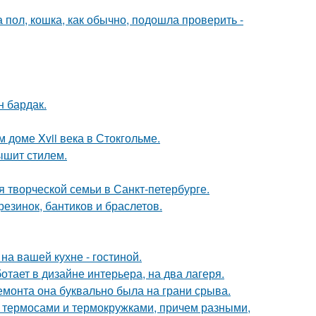
 пол, кошка, как обычно, подошла проверить -
н бардак.
 доме Xvii века в Стокгольме.
ышит стилем.
я творческой семьи в Санкт-петербурге.
резинок, бантиков и браслетов.
на вашей кухне - гостиной.
ботает в дизайне интерьера, на два лагеря.
емонта она буквально была на грани срыва.
 с термосами и термокружками, причем разными,