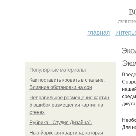
В
лучшие 
главная
интерь
Эко
Экол
Популярные материалы
Введ
Как поставить кровать в спальне.
Совре
Влияние обстановки на сон
нашей
среды
Неправильное размещение картин.
джута
5 ошибок размещения картин на
стенах
Необх
Рубрика: "Студия Дизайна".
Для н
Нью-йоркская квартира, которая