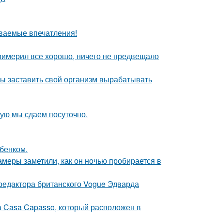
ваемые впечатления!
римерил все хорошо, ничего не предвещало
бы заставить свой организм вырабатывать
рую мы сдаем посуточно.
бенком.
камеры заметили, как он ночью пробирается в
 редактора британского Vogue Эдварда
а Casa Capasso, который расположен в