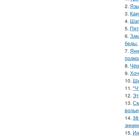
2.
Язы
3.
Как
4.
Шаг
5.
Пят
6.
Зак
беды.
7.
Янн
подкр
8.
Чёр
9.
Хоч
10.
Ши
11.
"Ч
12.
Эт
13.
См
волье
14.
38
эннин
15.
Ин