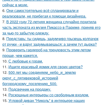
сейчас в моде.
6.
Они самостоятельно всё спланировали и
реализовали, не прибегая к помощи дизайнера.
7.
В 2022 году 72-летняя женщина случайно похитила
часть экспоната из музея Пикассо в Париже, приняв его
за чью-то забытую одежду.
8.
Представь: ты сидишь, задумчиво грызешь колпачок
от ручки - и вдруг задумываешься: а зачем тут дырка?
9.
Проверить гардероб на трендовость этим летом
проще, чем кажется.
10.
С любовью к горам.
11.
Ищите красивый домик для своих цветов?
12.
500 лет мы соединяем_небо_и_землю
округ_с_пятивековой_историей
богородскому_поселению_500.
13.
Подсвечник на продажу.
14.
Роскошные интерьеры со свободным входом.
15.
Угловой диван "Николь" в интерьере наших