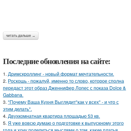
читать дальше →
Последние обновления на сайте:
1.
Дримскроллинг - новый формат мечтательности.
2.
Роскошь - пожалуй, именно то слово, которое сполна
передаст этот образ Дженнифер Лопес с показа Dolce &
Gabbana.
3.
"Почему Ваша Кухня Выглядит"как у всех" - и что с
этим делать".
4.
Двухкомнатная квартира площадью 53 кв.
5.
Я уже вовсю думаю о подготовке к выпускному этого
года и хочу поделиться мыслями о том, какие платья