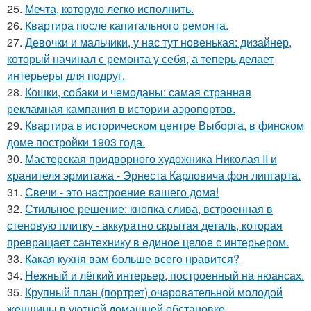
25.
Мечта, которую легко исполнить.
26.
Квартира после капитального ремонта.
27.
Девочки и мальчики, у нас тут новенькая: дизайнер,
который начинал с ремонта у себя, а теперь делает
интерьеры для подруг.
28.
Кошки, собаки и чемоданы: самая странная
рекламная кампания в истории аэропортов.
29.
Квартира в историческом центре Выборга, в финском
доме постройки 1903 года.
30.
Мастерская придворного художника Николая II и
хранителя эрмитажа - Эрнеста Карловича фон липгарта.
31.
Свечи - это настроение вашего дома!
32.
Стильное решение: кнопка слива, встроенная в
стеновую плитку - аккуратно скрытая деталь, которая
превращает сантехнику в единое целое с интерьером.
33.
Какая кухня вам больше всего нравится?
34.
Нежный и лёгкий интерьер, построенный на нюансах.
35.
Крупный план (портрет) очаровательной молодой
женщины в уютной домашней обстановке.