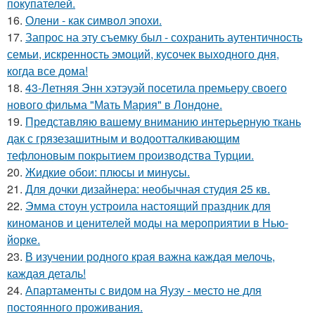
покупателей.
16.
Олени - как символ эпохи.
17.
Запрос на эту съемку был - сохранить аутентичность
семьи, искренность эмоций, кусочек выходного дня,
когда все дома!
18.
43-Летняя Энн хэтэуэй посетила премьеру своего
нового фильма "Мать Мария" в Лондоне.
19.
Представляю вашему вниманию интерьерную ткань
дак с грязезашитным и водоотталкивающим
тефлоновым покрытием производства Турции.
20.
Жидкиe обои: плюсы и минуcы.
21.
Для дочки дизайнера: необычная студия 25 кв.
22.
Эмма стоун устроила настоящий праздник для
киноманов и ценителей моды на мероприятии в Нью-
йорке.
23.
В изучении родного края важна каждая мелочь,
каждая деталь!
24.
Апартаменты с видом на Яузу - место не для
постоянного проживания.