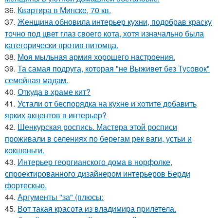
36.
Квартира в Минске, 70 кв.
37.
Женщина обновила интерьер кухни, подобрав краску
точно под цвет глаз своего кота, хотя изначально была
категорически против питомца.
38.
Моя мыльная армия хорошего настроения.
39.
Та самая подруга, которая "не Выживет без Тусовок"
семейная мадам.
40.
Откуда в храме кит?
41.
Устали от беспорядка на кухне и хотите добавить
ярких акцентов в интерьер?
42.
Шенкурская роспись. Мастера этой росписи
проживали в селениях по берегам рек ваги, устьи и
кокшеньги.
43.
Интерьер георгианского дома в норфолке,
спроектированного дизайнером интерьеров Берди
фортескью.
44.
Аргументы "за" (плюсы:
45.
Вот такая красота из владимира прилетела.