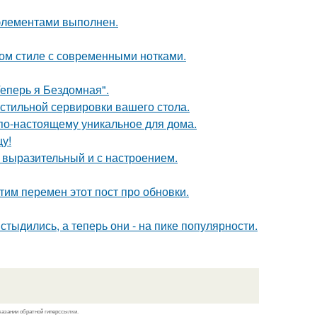
элементами выполнен.
ом стиле с современными нотками.
Теперь я Бездомная".
стильной сервировки вашего стола.
о по-настоящему уникальное для дома.
цу!
 выразительный и с настроением.
тим перемен этот пост про обновки.
тыдились, а теперь они - на пике популярности.
казании обратной гиперссылки.