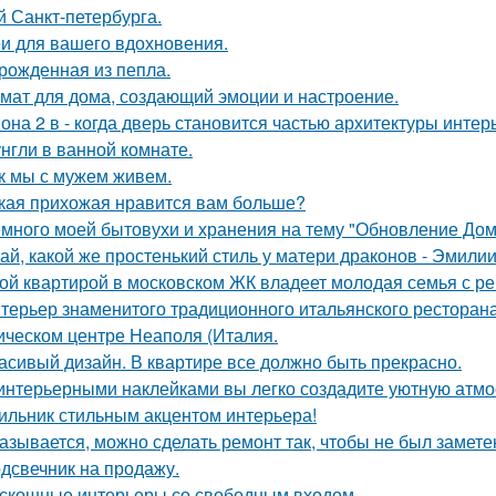
й Санкт-петербурга.
и для вашего вдохновения.
рожденная из пепла.
мат для дома, создающий эмоции и настроение.
она 2 в - когда дверь становится частью архитектуры интер
нгли в ванной комнате.
к мы с мужем живем.
кая прихожая нравится вам больше?
много моей бытовухи и хранения на тему "Обновление Дом
ай, какой же простенький стиль у матери драконов - Эмилии 
ой квартирой в московском ЖК владеет молодая семья с ре
терьер знаменитого традиционного итальянского ресторан
ическом центре Неаполя (Италия.
асивый дизайн. В квартире все должно быть прекрасно.
интерьерными наклейками вы легко создадите уютную атмо
ильник стильным акцентом интерьера!
азывается, можно сделать ремонт так, чтобы не был замете
дсвечник на продажу.
скошные интерьеры со свободным входом.