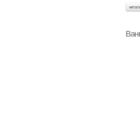
читат
Ван