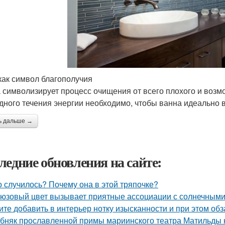
как символ благополучия
 символизирует процесс очищения от всего плохого и возм
дного течения энергии необходимо, чтобы ванна идеально 
ь дальше →
ледние обновления на сайте:
о случилось? Почему она в этой тряпочке?
юзовый цвет вызывает приятные ассоциации с солнечными
ите добавить в интерьер нотку изысканности и при этом об
бняк прославленной примы мариинского театра Матильды к