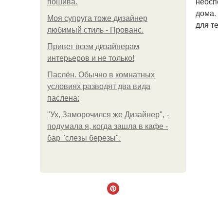
неосп
пошива.
дома.
Моя супруга тоже дизайнер
для т
любимый стиль - Прованс.
Привет всем дизайнерам
интерьеров и не только!
Паслён. Обычно в комнатных
условиях разводят два вида
паслена:
"Ух, Заморочился же Дизайнер", -
подумала я, когда зашла в кафе -
бар "слезы березы".