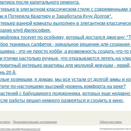
артира после капитального ремонта.
терьер в элегантном классическом стиле с современными 
ак я Потеряла Квартиру и Заработала Кучу Долгов".
терьер ванной комнаты выполнен в элегантном классическ
раоке клуб философия.
мойлова тоскует по особняку, который достался джигану: "
бор тканевых салфеток - идеальное решение для создания 
шивка - это не просто хобби, а возможность создать что-т
и птички настолько ручные, что отказываются лететь на ули
лоритный интерьер квартиры для молодой девушки - яркий,
нь 20 й.
лые хозяюшки, я думаю, мы все устали от долгой зимы и хо
тите по-настоящему высокий уровень комфорта на реке?
растений с бабушкиного подоконника, которых еще недавно с
сле работы решил немного развеяться и сходить в кино.
онтакты
Пользовательское соглашение
Обратная связь
олитика конфидециальности
Копирование разрешено при у