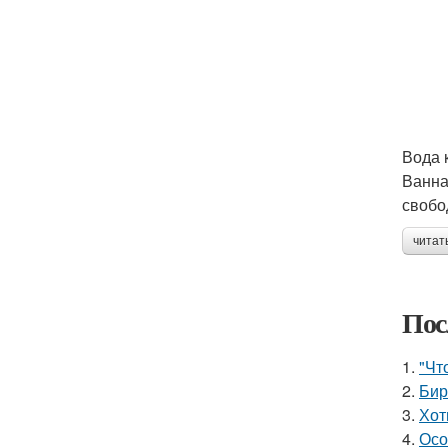
Вода 
Ванна
свобо
читат
Пос
1.
"Чт
2.
Бир
3.
Хот
4.
Осо