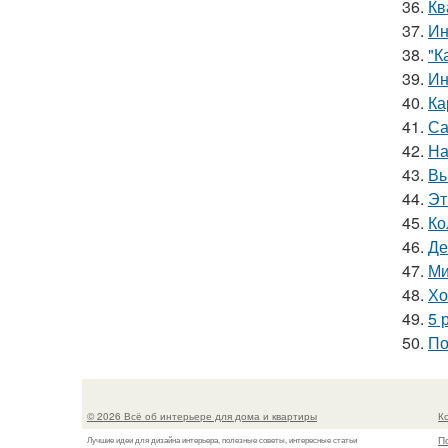
36.
Кв
37.
Ин
38.
"К
39.
Ин
40.
Ка
41.
Са
42.
На
43.
Вы
44.
Эт
45.
Ко
46.
Де
47.
Ми
48.
Хо
49.
5 
50.
По
© 2026 Всё об интерьере для дома и квартиры
К
П
Лучшие идеи для дизайна интерьера, полезные советы, интересные статьи