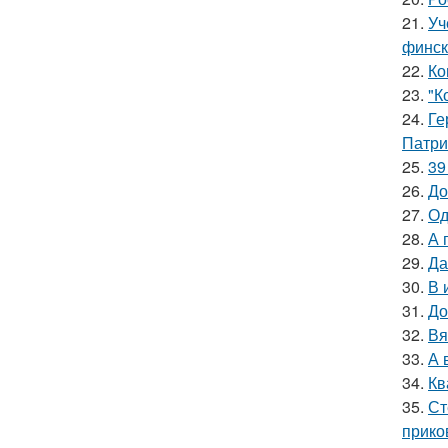
21.
Уч
финск
22.
Ко
23.
"К
24.
Ге
Патри
25.
39
26.
До
27.
Од
28.
А 
29.
Да
30.
В 
31.
До
32.
Вя
33.
А 
34.
Кв
35.
Ст
прико