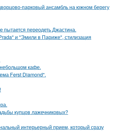
 дворцово-парковый ансамбль на южном берегу
е пытается переодеть Джастина.
Prada" и "Эмили в Париже", стилизация
.
 небольшом кафе.
ема Ferst Diamond".
!
ра.
усадьбы купцов лажечниковых?
ональный интерьерный прием, который сразу