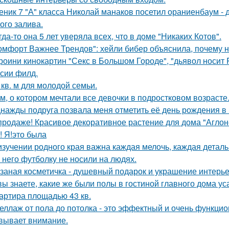
еник 7 "А" класса Николай манаков посетил ораниенбаум -
ого залива.
гда-то она 5 лет уверяла всех, что в доме "Никаких Котов".
омфорт Важнее Трендов": хейли бибер объяснила, почему н
роини кинокартин "Секс в Большом Городе", "дьявол носит 
сии филд.
 кв. м для молодой семьи.
м, о котором мечтали все девочки в подростковом возрасте
нажды подруга позвала меня отметить её день рождения в
продаже! Красивое декоративное растение для дома "Аглон
! Я!это была
изучении родного края важна каждая мелочь, каждая деталь
 него футболку не носили на людях.
заная косметичка - душевный подарок и украшение интерье
вы знаете, какие же были полы в гостиной главного дома 
артира площадью 43 кв.
еллаж от пола до потолка - это эффектный и очень функци
вывает внимание.