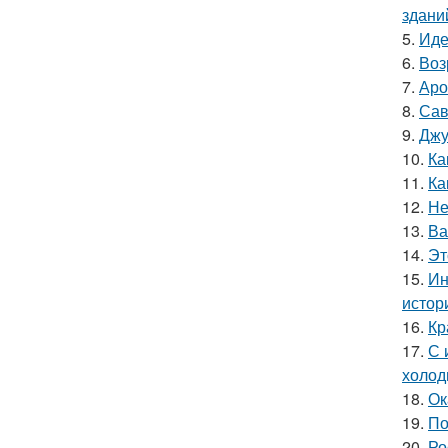
здани
5.
Иде
6.
Воз
7.
Аро
8.
Сав
9.
Джу
10.
Ка
11.
Ка
12.
Не
13.
Ва
14.
Эт
15.
Ин
истор
16.
Кр
17.
С 
холод
18.
Ок
19.
По
20.
Ро