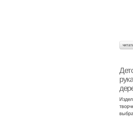
читат
Дет
рук
дер
Издел
творч
выбра