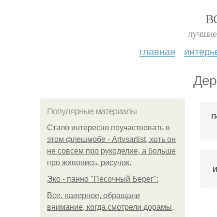
В
лучшие 
главная
интерь
Дер
Популярные материалы
П
Стало интересно поучаствовать в
этом флешмобе - Artvsartist, хоть он
не совсем про рукоделие, а больше
про живопись, рисунок.
И
Эко - панно "Песочный Берег":
Все, наверное, обращали
внимание, когда смотрели дорамы,