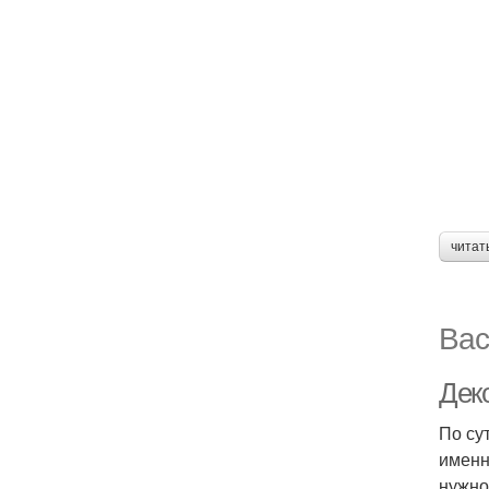
читат
Вас
Деко
По су
именн
нужно