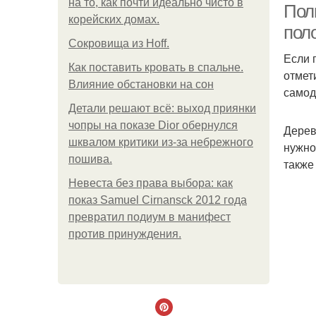
на то, как почти идеально чисто в
Пол
корейских домах.
пол
Сокровища из Hoff.
Если 
Как поставить кровать в спальне.
отмет
Влияние обстановки на сон
самод
Детали решают всё: выход приянки
чопры на показе Dior обернулся
Дерев
шквалом критики из-за небрежного
нужно
пошива.
также
Невеста без права выбора: как
показ Samuel Cirnansck 2012 года
превратил подиум в манифест
против принуждения.