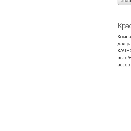
читат
Кра
Компа
для р
КАЧЕС
вы об
ассор