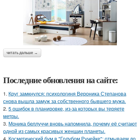
читать дальше →
Последние обновления на сайте:
1.
Круг замкнулся: психологиня Вероника Степанова
снова вышла замуж за собственного бывшего мужа.
2.
5 ошибок в планировке, из-за которых вы теряете
метры.
3.
Моника беллуччи вновь напомнила, почему её считают
одной из самых красивых женщин планеты.
4.
Косметический бум в "Голубом Ручейке": отмываем до