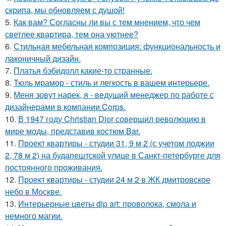
скрипа, мы обновляем с душой!
5.
Как вам? Согласны ли вы с тем мнением, что чем
светлее квартира, тем она уютнее?
6.
Стильная мебельная композиция: функциональность и
лаконичный дизайн.
7.
Платья бэбидолл какие-то странные.
8.
Тюль мрамор - стиль и лeгкость в вашем интерьере.
9.
Меня зовут нарек, я - ведущий менеджер по работе с
дизайнерами в компании Corps.
10.
В 1947 году Christian Dior совершил революцию в
мире моды, представив костюм Bar.
11.
Проект квартиры - студии 31, 9 м 2 (с учетом лоджии
2, 78 м 2) на будапештской улице в Санкт-петербурге для
постоянного проживания.
12.
Проект квартиры - студии 24 м 2 в ЖК дмитровское
небо в Москве.
13.
Интерьерные цветы dip art: проволока, смола и
немного магии.