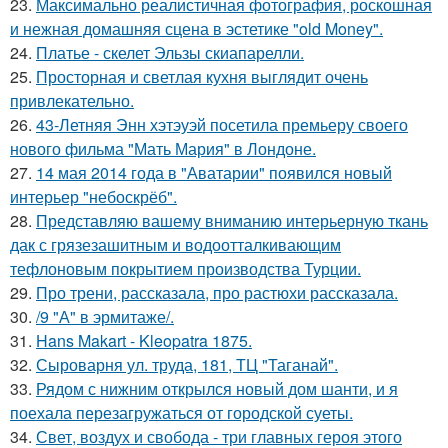
23.
Максимально реалистичная фотография, роскошная
и нежная домашняя сцена в эстетике "old Money".
24.
Платье - скелет Эльзы скиапарелли.
25.
Просторная и светлая кухня выглядит очень
привлекательно.
26.
43-Летняя Энн хэтэуэй посетила премьеру своего
нового фильма "Мать Мария" в Лондоне.
27.
14 мая 2014 года в "Аватарии" появился новый
интерьер "небоскрёб".
28.
Представляю вашему вниманию интерьерную ткань
дак с грязезашитным и водоотталкивающим
тефлоновым покрытием производства Турции.
29.
Про трени, рассказала, про растюхи рассказала.
30.
/9 "А" в эрмитаже/.
31.
Hans Makart - Kleopatra 1875.
32.
Сыроварня ул. труда, 181, ТЦ "Таганай".
33.
Рядом с нижним открылся новый дом шанти, и я
поехала перезагружаться от городской суеты.
34.
Свет, воздух и свобода - три главных героя этого