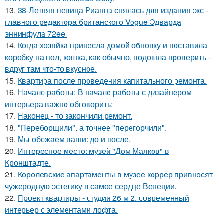
13.
38-Летняя певица Рианна снялась для издания экс -
главного редактора британского Vogue Эдварда
эннинфула 72ee.
14.
Когда хозяйка принесла домой обновку и поставила
коробку на пол, кошка, как обычно, подошла проверить -
вдруг там что-то вкусное.
15.
Квартира после проведения капитального ремонта.
16.
Начало работы: В начале работы с дизайнером
интерьера важно обговорить:
17.
Наконец - то закончили ремонт.
18.
"Переборщили", а точнее "перегорчили".
19.
Мы обожаем ваши: до и после.
20.
Интересное место: музей "Дом Маяков" в
Кронштадте.
21.
Королевские апартаменты в музее коррер привносят
чужеродную эстетику в самое сердце Венеции.
22.
Проект квартиры - студии 26 м 2. современный
интерьер с элементами лофта.