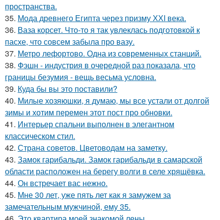
пространства.
35.
Мода древнего Египта через призму ХХI века.
36.
Ваза корсет. Что-то я так увлеклась подготовкой к
пасхе, что совсем забыла про вазу.
37.
Метро лефортово. Одна из современных станций.
38.
Фэшн - индустрия в очередной раз показала, что
границы безумия - вещь весьма условна.
39.
Куда бы вы это поставили?
40.
Милые хозяюшки, я думаю, мы все устали от долгой
зимы и хотим перемен этот пост про обновки.
41.
Интерьер спальни выполнен в элегантном
классическом стил.
42.
Страна советов. Цветоводам на заметку.
43.
Замок гарибальди. Замок гарибальди в самарской
области расположен на берегу волги в селе хрящёвка.
44.
Он встречает вас нежно.
45.
Мне 30 лет, уже пять лет как я замужем за
замечательным мужчиной, ему 35.
46.
Это квартира моей знакомой лены.