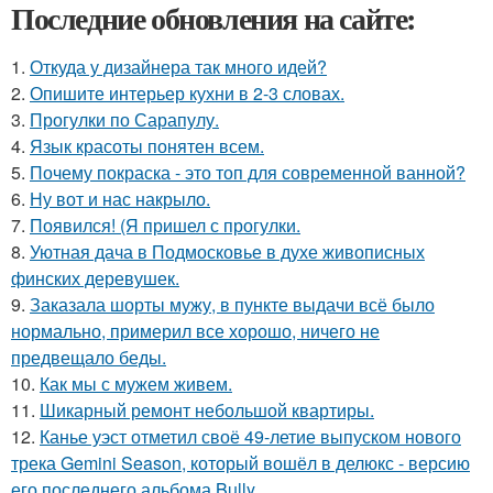
Последние обновления на сайте:
1.
Откуда у дизайнера так много идей?
2.
Опишите интерьер кухни в 2-3 словах.
3.
Прогулки по Сарапулу.
4.
Язык красоты понятен всем.
5.
Почему покраска - это топ для современной ванной?
6.
Ну вот и нас накрыло.
7.
Появился! (Я пришел с прогулки.
8.
Уютная дача в Подмосковье в духе живописных
финских деревушек.
9.
Заказала шорты мужу, в пункте выдачи всё было
нормально, примерил все хорошо, ничего не
предвещало беды.
10.
Как мы с мужем живем.
11.
Шикарный ремонт небольшой квартиры.
12.
Канье уэст отметил своё 49-летие выпуском нового
трека Gemini Season, который вошёл в делюкс - версию
его последнего альбома Bully.