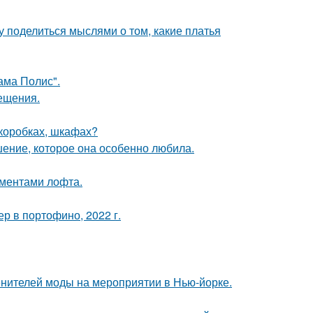
у поделиться мыслями о том, какие платья
ама Полис".
сещения.
(коробках, шкафах?
шение, которое она особенно любила.
ементами лофта.
р в портофино, 2022 г.
енителей моды на мероприятии в Нью-йорке.