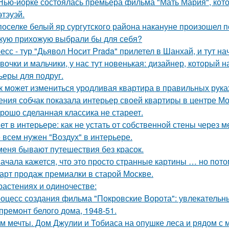
Нью-йорке состоялась премьера фильма "Мать Мария", кот
этэуэй.
поселке белый яр сургутского района накануне произошел 
кую прихожую выбрали бы для себя?
есс - тур "Дьявол Носит Prada" прилетел в Шанхай, и тут н
вочки и мальчики, у нас тут новенькая: дизайнер, который н
ьеры для подруг.
к может измениться уродливая квартира в правильных рука
ения собчак показала интерьер своей квартиры в центре М
рошо сделанная классика не стареет.
ет в интерьере: как не устать от собственной стены через 
 всем нужен "Воздух" в интерьере.
меня бывают путешествия без красок.
ачала кажется, что это просто странные картины … но пото
арт продаж премиалки в старой Москве.
растениях и одиночестве:
оцесс создания фильма "Покровские Ворота": увлекательн
премонт белого дома, 1948-51.
м мечты. Дом Джулии и Тобиаса на опушке леса и рядом с 