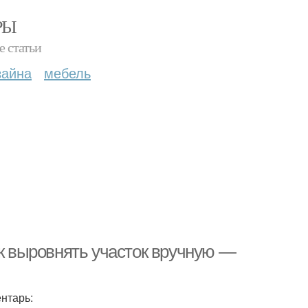
РЫ
е статьи
зайна
мебель
ак выровнять участок вручную —
нтарь: