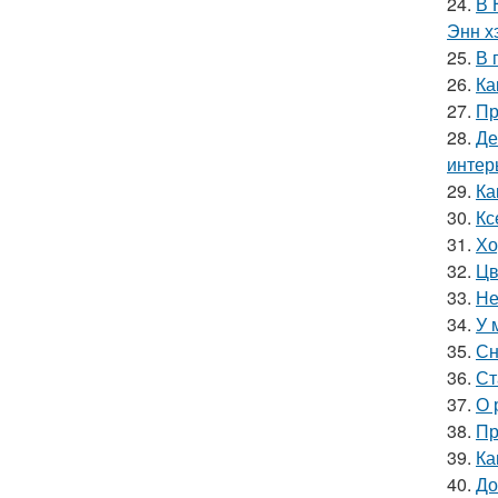
24.
В 
Энн х
25.
В 
26.
Ка
27.
Пр
28.
Де
интер
29.
Ка
30.
Кс
31.
Хо
32.
Цв
33.
Не
34.
У 
35.
Сн
36.
Ст
37.
О 
38.
Пр
39.
Ка
40.
До