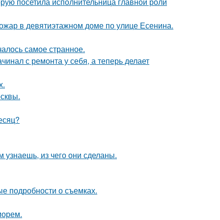
орую посетила исполнительница главной роли
пожар в девятиэтажном доме по улице Есенина.
ачалось самое странное.
ачинал с ремонта у себя, а теперь делает
х.
осквы.
месяц?
м узнаешь, из чего они сделаны.
ые подробности о съемках.
морем.