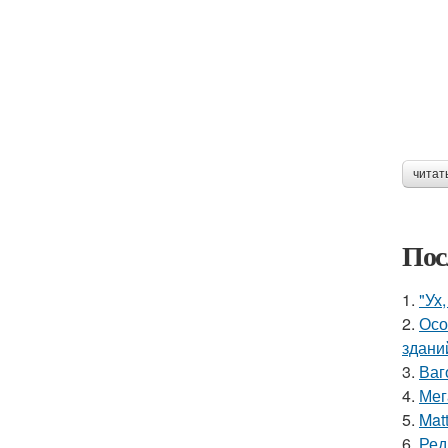
читат
Пос
1.
"Ух
2.
Осо
здани
3.
Ваг
4.
Мег
5.
Mat
6.
Ред