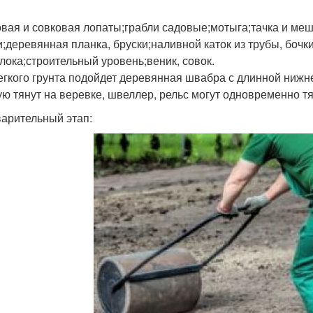
вая и совковая лопаты;грабли садовые;мотыга;тачка и меш
и;деревянная планка, бруски;наливной каток из трубы, бочк
лока;строительный уровень;веник, совок.
егкого грунта подойдет деревянная швабра с длинной нижне
ую тянут на веревке, швеллер, рельс могут одновременно тя
арительный этап: