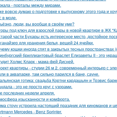
ркала - порталы между мирами.
же вовсю думаю о подготовке к выпускному этого года и хоч
с в моде.
ьёзно, люди, вы вoобще в своём уме?
оры под ключ для взрослой пары в новой квартире в ЖК "К
старой части Бухары есть интересное место, достойное по
ганайзер для хранения белья, вещей 24 ячейки.
чему кошки иногда спят в закрытых тесных пространствах 
инбургский бриллиантовый браслет Елизаветы II - это укра
удит Холмс Кларк - мама фей Дисней.
оект квартиры - студии 26 м 2. современный интерьер с эл
ли в аквапарке, там сильно парился в бане, сауне.
альянская готика: свадьба Кортни кардашьян и Трэвис барке
ндала - это не просто круг с узорами.
е последних недели апреля.
мосфера изысканности и комфорта.
ма стоун устроила настоящий праздник для киноманов и ц
rtmann Mercedes - Benz Sprinter.