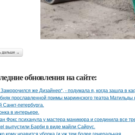
ь дальше →
ледние обновления на сайте:
, Заморочился же Дизайнер", - подумала я, когда зашла в ка
бняк прославленной примы мариинского театра Матильды к
й Санкт-петербурга.
онка в интерьере.
ан Фокс психанула у мастера маникюра и соединила все тр
tel выпустили Барби в виде майли Сайрус.
ко кому нравится уборка (и уж тем более генеральная.