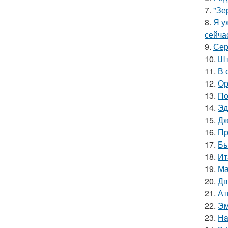
7.
"Зе
8.
Я у
сейча
9.
Сер
10.
Шт
11.
В 
12.
Ор
13.
По
14.
Эд
15.
Дж
16.
Пр
17.
Бы
18.
Ит
19.
Ма
20.
Дв
21.
Ат
22.
Эм
23.
Ha