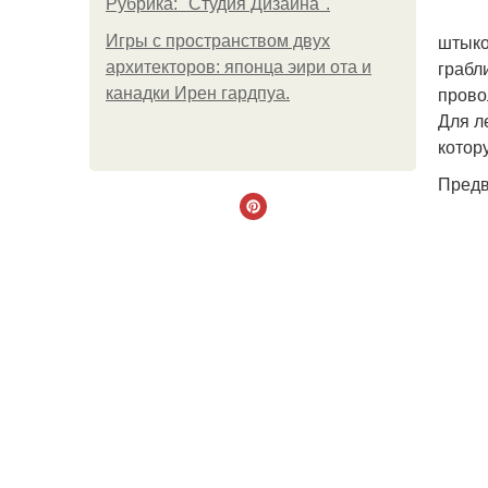
Рубрика: "Студия Дизайна".
штыко
Игры с пространством двух
грабл
архитекторов: японца эири ота и
прово
канадки Ирен гардпуа.
Для л
котор
Предв