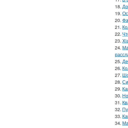
18.
До
19.
Ос
20.
Фа
21.
Ко
22.
Чт
23.
Xi
24.
Ма
рассл
25.
Де
26.
Ко
27.
Шо
28.
Си
29.
Ка
30.
Но
31.
Кв
32.
Пу
33.
Ка
34.
Ма