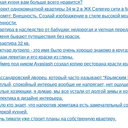
кая кухня вам больше всего нравится?
оект однокомнатной квартиры 34 м 2 в ЖК Селигер сити в 
омпт: Внешность. Создай изображение в стиле высокой мод
ённости.
артира в наследство от бабушки: недорогая и уютная перед
меня бывают путешествия без красок.
квартира 32 кв.
ктуар дутрело - это имя было очень хорошо знакомо в круга
аак левитан и его краски из глины.
ймер под ником Avaslash создал копию ресторана красти кр
ссандровский дворец, который часто называют "Крымским 
плый, спокойный интерьер вообще не напрягает, нет ощущ
лые хозяюшки, я думаю, мы все устали от долгой зимы и хо
лектика в дизайне интерьера.
ло кто знает, что напротив эрмитажа есть замечательный 
яркой кухней.
чь тимати уже строит планы на собственную квартиру.