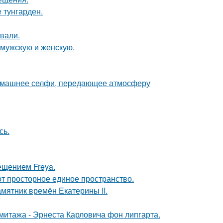
 тунгарден.
вали.
 мужскую и женскую.
домашнее селфи, передающее атмосферу
сь.
ещением Freya.
уют просторное единое пространство.
мятник времён Екатерины II.
митажа - Эрнеста Карловича фон липгарта.