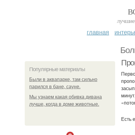
В
лучшие 
главная
интерь
Бол
Про
Популярные материалы
Перво
Были в аквапарке, там сильно
пропо
парился в бане, сауне.
засып
минут
Мы узнаем какая обивка дивана
«пото
лучше, когда в доме животные.
Есть 