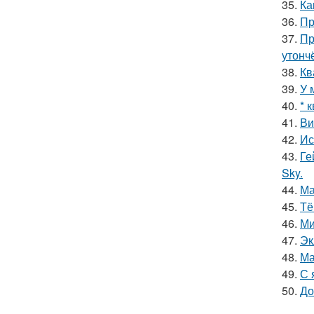
35.
Ка
36.
Пр
37.
Пр
утонч
38.
Кв
39.
У 
40.
* 
41.
Ви
42.
Ис
43.
Ге
Sky.
44.
Ма
45.
Тё
46.
Ми
47.
Эк
48.
Ма
49.
С 
50.
До