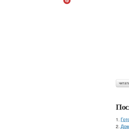
читат
Пос
1.
Гот
2.
Дом