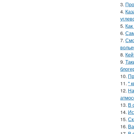
3.
Про
4.
Каз
углев
5.
Как
6.
Сам
7.
Смо
волье
8.
Кей
9.
Так
блоге
10.
Пр
11.
* 
12.
На
атмос
13.
В 
14.
Ис
15.
Ск
16.
Ва
17.
В 