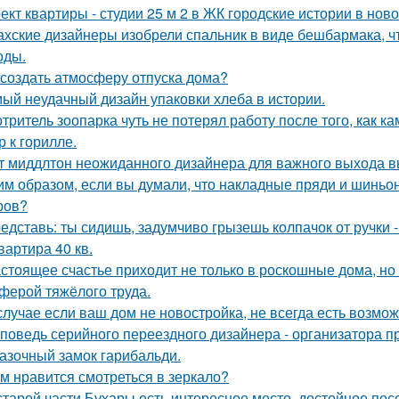
ект квартиры - студии 25 м 2 в ЖК городские истории в нов
ахские дизайнеры изобрели спальник в виде бешбармака, ч
оды.
 создать атмосферу отпуска дома?
ый неудачный дизайн упаковки хлеба в истории.
тритель зоопарка чуть не потерял работу после того, как к
р к горилле.
т миддлтон неожиданного дизайнера для важного выхода в
им образом, если вы думали, что накладные пряди и шиньо
ров?
едставь: ты сидишь, задумчиво грызешь колпачок от ручки -
квартира 40 кв.
стоящее счастье приходит не только в роскошные дома, но
ферой тяжёлого труда.
случае если ваш дом не новостройка, не всегда есть возмож
поведь серийного переездного дизайнера - организатора п
азочный замок гарибальди.
м нравится смотреться в зеркало?
старой части Бухары есть интересное место, достойное по