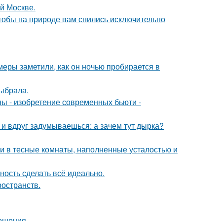
ой Москве.
тобы на природе вам снились исключительно
амеры заметили, как он ночью пробирается в
ыбрала.
ны - изобретение современных бьюти -
 и вдруг задумываешься: а зачем тут дырка?
 и в тесные комнаты, наполненные усталостью и
ность сделать всё идеально.
ространств.
сещения.