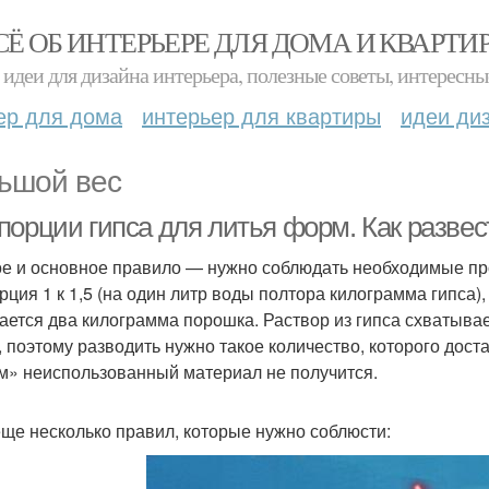
СЁ ОБ ИНТЕРЬЕРЕ ДЛЯ ДОМА И КВАРТИ
идеи для дизайна интерьера, полезные советы, интересны
ер для дома
интерьер для квартиры
идеи ди
ьшой вес
порции гипса для литья форм. Как развес
е и основное правило — нужно соблюдать необходимые про
рция 1 к 1,5 (на один литр воды полтора килограмма гипса),
ается два килограмма порошка. Раствор из гипса схватывае
, поэтому разводить нужно такое количество, которого дост
м» неиспользованный материал не получится.
еще несколько правил, которые нужно соблюсти: