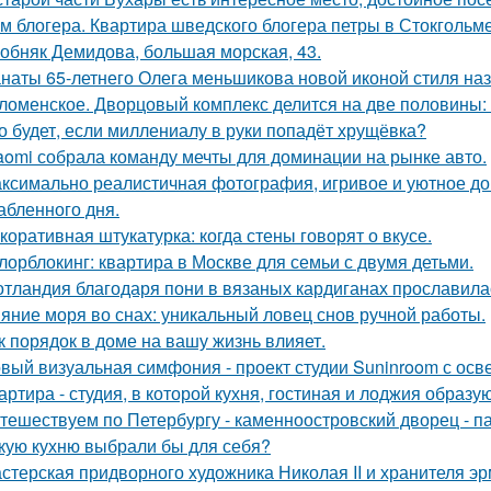
м блогера. Квартира шведского блогера петры в Стокгольме
обняк Демидова, большая морская, 43.
наты 65-летнего Олега меньшикова новой иконой стиля наз
ломенское. Дворцовый комплекс делится на две половины:
о будет, если миллениалу в руки попадёт хрущёвка?
aomi собрала команду мечты для доминации на рынке авто.
ксимально реалистичная фотография, игривое и уютное 
абленного дня.
коративная штукатурка: когда стены говорят о вкусе.
лорблокинг: квартира в Москве для семьи с двумя детьми.
тландия благодаря пони в вязаных кардиганах прославила
яние моря во снах: уникальный ловец снов ручной работы.
к порядок в доме на вашу жизнь влияет.
вый визуальная симфония - проект студии Suninroom с осв
артира - студия, в которой кухня, гостиная и лоджия образ
тешествуем по Петербургу - каменноостровский дворец - па
кую кухню выбрали бы для себя?
стерская придворного художника Николая II и хранителя эр