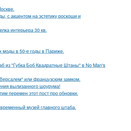
Москве.
ы, с акцентом на эстетику роскоши и
елка интерьера 30 кв.
х моды в 50-е годы в Париже.
аб из "Губка Боб Квадратные Штаны" в No Man's
Версалем" или французским замком.
ения вылизанного шоурума!
тим перемен этот пост про обновки.
современный музей главного штаба.