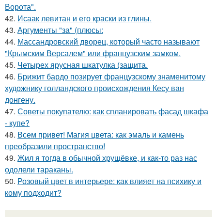
Ворота".
42.
Исаак левитан и его краски из глины.
43.
Аргументы "за" (плюсы:
44.
Массандровский дворец, который часто называют
"Крымским Версалем" или французским замком.
45.
Четырех ярусная шкатулка (защита.
46.
Брижит бардо позирует французскому знаменитому
художнику голландского происхождения Кесу ван
донгену.
47.
Советы покупателю: как спланировать фасад шкафа
- купе?
48.
Всем привет! Магия цвета: как эмаль и камень
преобразили пространство!
49.
Жил я тогда в обычной хрущёвке, и как-то раз нас
одолели тараканы.
50.
Розовый цвет в интерьере: как влияет на психику и
кому подходит?