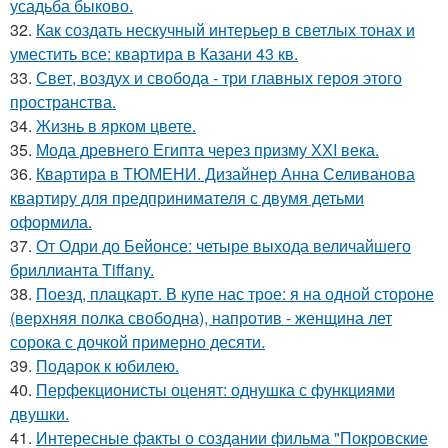
усадьба быково.
32.
Как создать нескучный интерьер в светлых тонах и
уместить все: квартира в Казани 43 кв.
33.
Свет, воздух и свобода - три главных героя этого
пространства.
34.
Жизнь в ярком цвете.
35.
Мода древнего Египта через призму ХХI века.
36.
Квартира в ТЮМЕНИ. Дизайнер Анна Селиванова
квартиру для предпринимателя с двумя детьми
оформила.
37.
От Одри до Бейонсе: четыре выхода величайшего
бриллианта Tiffany.
38.
Поезд, плацкарт. В купе нас трое: я на одной стороне
(верхняя полка свободна), напротив - женщина лет
сорока с дочкой примерно десяти.
39.
Подарок к юбилею.
40.
Перфекционисты оценят: однушка с функциями
двушки.
41.
Интересные факты о создании фильма "Покровские