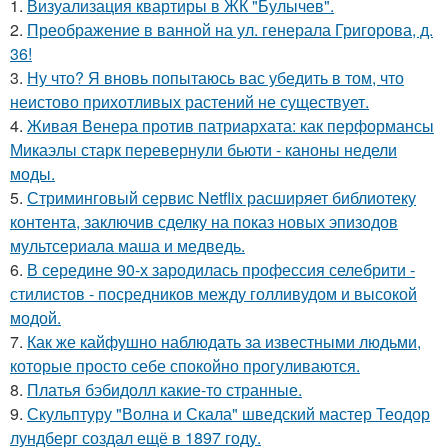
1.
Визуализация квартиры в ЖК "Булычев".
2.
Преображение в ванной на ул. генерала Григорова, д.
36!
3.
Ну что? Я вновь попытаюсь вас убедить в том, что
неистово прихотливых растений не существует.
4.
Живая Венера против патриархата: как перформансы
Микаэлы старк перевернули бьюти - каноны недели
моды.
5.
Стриминговый сервис Netflix расширяет библиотеку
контента, заключив сделку на показ новых эпизодов
мультсериала маша и медведь.
6.
В середине 90-х зародилась профессия селебрити -
стилистов - посредников между голливудом и высокой
модой.
7.
Как же кайфушно наблюдать за известными людьми,
которые просто себе спокойно прогуливаются.
8.
Платья бэбидолл какие-то странные.
9.
Скульптуру "Волна и Скала" шведский мастер Теодор
лундберг создал ещё в 1897 году.