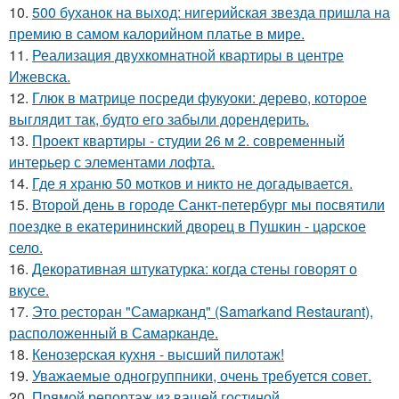
10.
500 буханок на выход: нигерийская звезда пришла на
премию в самом калорийном платье в мире.
11.
Реализация двухкомнатной квартиры в центре
Ижевска.
12.
Глюк в матрице посреди фукуоки: дерево, которое
выглядит так, будто его забыли дорендерить.
13.
Проект квартиры - студии 26 м 2. современный
интерьер с элементами лофта.
14.
Где я храню 50 мотков и никто не догадывается.
15.
Второй день в городе Санкт-петербург мы посвятили
поездке в екатерининский дворец в Пушкин - царское
село.
16.
Декоративная штукатурка: когда стены говорят о
вкусе.
17.
Это ресторан "Самарканд" (Samarkand Restaurant),
расположенный в Самарканде.
18.
Кенозерская кухня - высший пилотаж!
19.
Уважаемые одногруппники, очень требуется совет.
20.
Прямой репортаж из вашей гостиной.