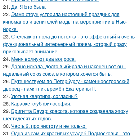
21.
Да! Я!это была
22.
Эмма стоун устроила настоящий праздник для
киноманов и ценителей моды на мероприятии в Нью-
йорке.
23.
Стеллаж от пола до потолка - это эффектный и очень
функциональный интерьерный прием, который сразу
приковывает внимание.
24.
Меня волнуют два вопроса.
25.
Давно искала, долго выбирала и наконец вот он -
идеальный союз союз, в котором хочется быть.
26.
Путешествуем по Петербургу - каменноостровский
дворец - памятник времён Екатерины II.
27.
Уютная квартира, согласны?
28.
Караоке клуб философия.
29.
Бригитта Бауэр: красота, которая создавала эпоху
шестидесятых годов.
30.
Часть 2. про чистоту и не только.
31.
Одна из самых красивых усадеб Подмосковья - это