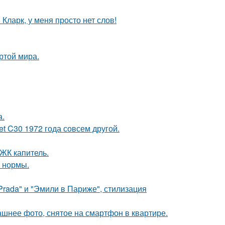
Кларк, у меня просто нет слов!
ртой мира.
а.
t C30 1972 года совсем другой.
 ЖК капитель.
о нормы.
Prada" и "Эмили в Париже", стилизация
ашнее фото, снятое на смартфон в квартире.