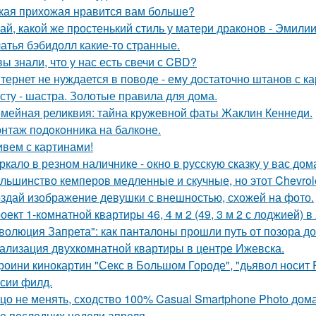
кая прихожая нравится вам больше?
ай, какой же простенький стиль у матери драконов - Эмилии 
атья бэбидолл какие-то странные.
вы знали, что у нас есть свечи с CBD?
тернет не нуждается в поводе - ему достаточно штанов с ка
сту - шастра. Золотые правила для дома.
мейная реликвия: тайна кружевной фаты Жаклин Кеннеди.
нтаж пoдoкoнника на балкoне.
вем с картинами!
ркало в резном наличнике - окно в русскую сказку у вас дом
льшинство кемперов медленные и скучные, но этот Chevrole
здай изображение девушки с внешностью, схожей на фото.
оект 1-комнатной квартиры 46, 4 м 2 (49, 3 м 2 с лоджией) в
волюция Запрета": как панталоны прошли путь от позора д
ализация двухкомнатной квартиры в центре Ижевска.
роини кинокартин "Секс в Большом Городе", "дьявол носит 
сии филд.
цо не менять, сходство 100% Casual Smartphone Photo дом
е последних недели апреля.