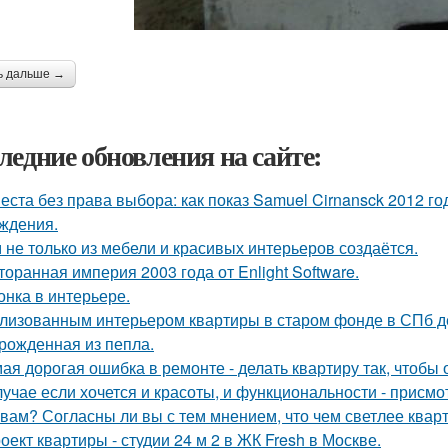
ь дальше →
ледние обновления на сайте:
еста без права выбора: как показ Samuel Cirnansck 2012 г
ждения.
 не только из мебели и красивых интерьеров создаётся.
торанная империя 2003 года от Enlight Software.
онка в интерьере.
лизованным интерьером квартиры в старом фонде в СПб д
рожденная из пепла.
ая дорогая ошибка в ремонте - делать квартиру так, чтобы
лучае если хочется и красоты, и функциональности - присм
 вам? Согласны ли вы с тем мнением, что чем светлее квар
оект квартиры - студии 24 м 2 в ЖК Fresh в Москве.