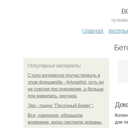
В
лучшие 
главная
интерь
Бет
Популярные материалы
Стало интересно поучаствовать в
этом флешмобе - Artvsartist, хоть он
не совсем про рукоделие, а больше
про живопись, рисунок.
Дек
Эко - панно "Песочный Берег":
Колон
Все, наверное, обращали
для т
внимание, когда смотрели дорамы,