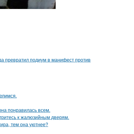
ода превратил подиум в манифест против
елимся.
 она понравилась всем.
отритесь к жалюзийным дверям.
тира, тем она уютнее?