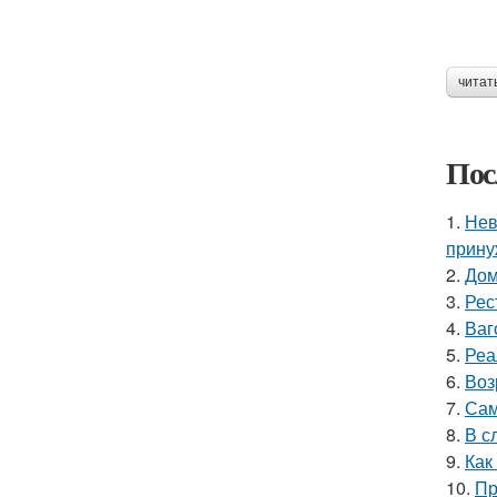
читат
Пос
1.
Нев
прину
2.
Дом
3.
Рес
4.
Ваг
5.
Реа
6.
Воз
7.
Сам
8.
В с
9.
Как
10.
Пр