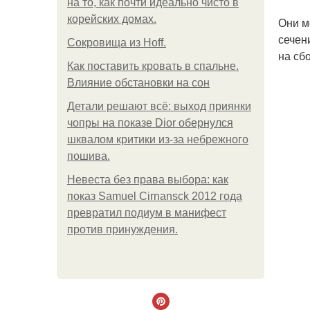
на то, как почти идеально чисто в
корейских домах.
Они м
сечен
Сокровища из Hoff.
на сб
Как поставить кровать в спальне.
Влияние обстановки на сон
Детали решают всё: выход приянки
чопры на показе Dior обернулся
шквалом критики из-за небрежного
пошива.
Невеста без права выбора: как
показ Samuel Cirnansck 2012 года
превратил подиум в манифест
против принуждения.