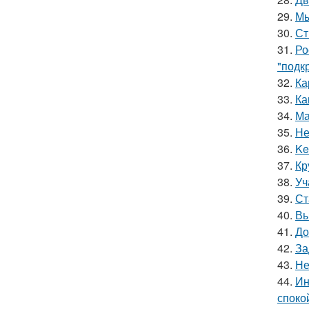
29.
Мы
30.
Ст
31.
Ро
"подк
32.
Ка
33.
Ка
34.
Ма
35.
Не
36.
Ke
37.
Кр
38.
Уч
39.
Ст
40.
Вы
41.
До
42.
За
43.
Не
44.
Ин
споко