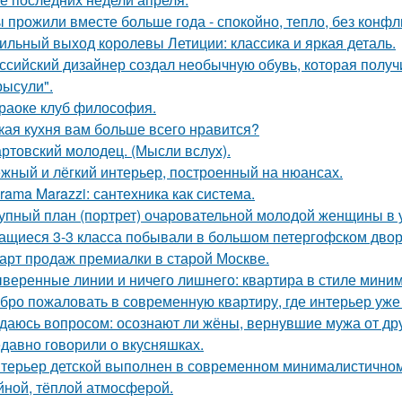
 прожили вместе больше года - спокойно, тепло, без конфл
ильный выход королевы Летиции: классика и яркая деталь.
ссийский дизайнер создал необычную обувь, которая полу
рысули".
раоке клуб философия.
кая кухня вам больше всего нравится?
ртовский молодец. (Мысли вслух).
жный и лёгкий интерьер, построенный на нюансах.
rama Marazzi: сантехника как система.
упный план (портрет) очаровательной молодой женщины в 
ащиеся 3-3 класса побывали в большом петергофском двор
арт продаж премиалки в старой Москве.
веренные линии и ничего лишнего: квартира в стиле мини
бро пожаловать в современную квартиру, где интерьер уже
даюсь вопросом: осознают ли жёны, вернувшие мужа от друг
давно говорили о вкусняшках.
терьер детской выполнен в современном минималистичном
йной, тёплой атмосферой.