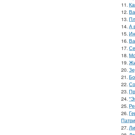
11.
Ка
12.
Ва
13.
Пл
14.
А 
15.
Ин
16.
Ва
17.
Се
18.
Мо
19.
Жи
20.
Зе
21.
Бо
22.
Со
23.
Пр
24.
"Э
25.
Ре
26.
Ге
Патри
27.
Ли
28.
Дв