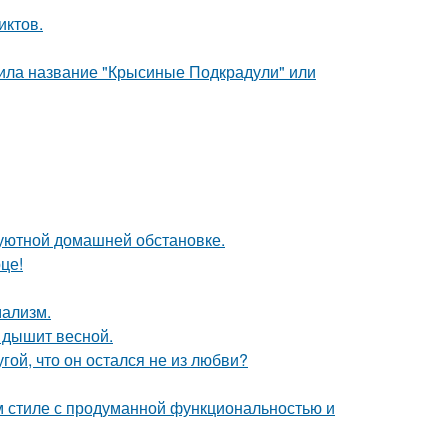
иктов.
чила название "Крысиные Подкрадули" или
уютной домашней обстановке.
це!
мализм.
 дышит весной.
ой, что он остался не из любви?
 стиле с продуманной функциональностью и