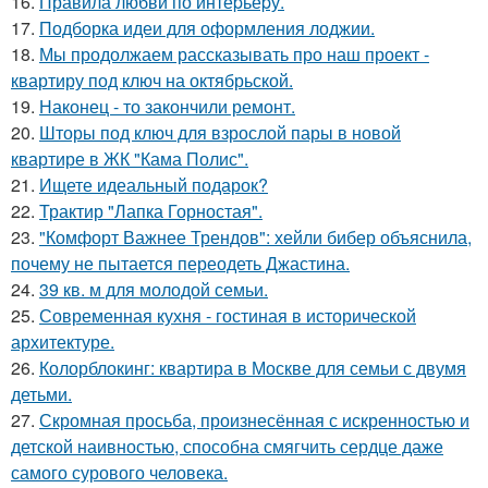
16.
Правила любви по интеpьеpу.
17.
Подборка идеи для оформления лоджии.
18.
Мы продолжаем рассказывать про наш проект -
квартиру под ключ на октябрьской.
19.
Наконец - то закончили ремонт.
20.
Шторы под ключ для взрослой пары в новой
квартире в ЖК "Кама Полис".
21.
Ищете идеальный подарок?
22.
Трактир "Лапка Горностая".
23.
"Комфорт Важнее Трендов": хейли бибер объяснила,
почему не пытается переодеть Джастина.
24.
39 кв. м для молодой семьи.
25.
Современная кухня - гостиная в исторической
архитектуре.
26.
Колорблокинг: квартира в Москве для семьи с двумя
детьми.
27.
Скромная просьба, произнесённая с искренностью и
детской наивностью, способна смягчить сердце даже
самого сурового человека.