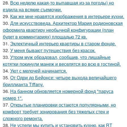
28.
Всю неделю какая-то выпавшая из-за погоды) но
ездила на всякие съемочки.
29.
Как же мне нравятся изображения в интерьере кухни.
30.
Для искусствоведа. Архитектор Мария родионовская
оформила квартиру необычной конфигурации (план
будет в комментариях) площадью 72 кв.
31.
Эклектичный интерьер квартиры в старом фонде.
32.
У меня бывают путешествия без красок.
33.
Утром муж обрадовал, сообщив, что лишайные
котятки покинули манеж и веселятся во всю в гостиной.
34.
Уют с мелочей начинается.
35.
От Одри до Бейонсе: четыре выхода величайшего
бриллианта Tiffany.
36.
На банном обновляется номерной фонд "паруса
номер 1".
37.
Открытые планировки остаются популярными, но
комфорт требует зонирования без тяжелых стен и
сложного ремонта.
38.
Не успели мы купить и установить кухню, как RT