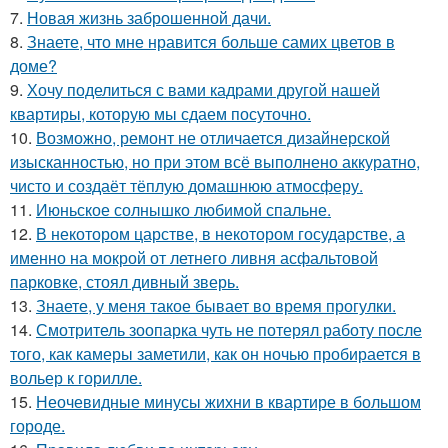
7.
Новая жизнь заброшенной дачи.
8.
Знаете, что мне нравится больше самих цветов в
доме?
9.
Хочу поделиться с вами кадрами другой нашей
квартиры, которую мы сдаем посуточно.
10.
Возможно, ремонт не отличается дизайнерской
изысканностью, но при этом всё выполнено аккуратно,
чисто и создаёт тёплую домашнюю атмосферу.
11.
Июньское солнышко любимой спальне.
12.
В некотором царстве, в некотором государстве, а
именно на мокрой от летнего ливня асфальтовой
парковке, стоял дивный зверь.
13.
Знаете, у меня такое бывает во время прогулки.
14.
Смотритель зоопарка чуть не потерял работу после
того, как камеры заметили, как он ночью пробирается в
вольер к горилле.
15.
Неочевидные минусы жихни в квартире в большом
городе.