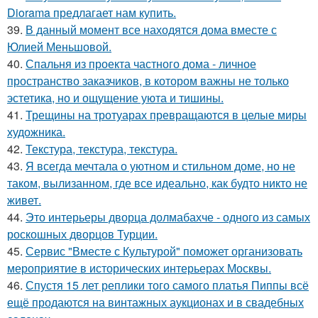
Diorama предлагает нам купить.
39.
В данный момент все находятся дома вместе с
Юлией Меньшовой.
40.
Спальня из проекта частного дома - личное
пространство заказчиков, в котором важны не только
эстетика, но и ощущение уюта и тишины.
41.
Трещины на тротуарах превращаются в целые миры
художника.
42.
Текстура, текстура, текстура.
43.
Я всегда мечтала о уютном и стильном доме, но не
таком, вылизанном, где все идеально, как будто никто не
живет.
44.
Это интерьеры дворца долмабахче - одного из самых
роскошных дворцов Турции.
45.
Сервис "Вместе с Культурой" поможет организовать
мероприятие в исторических интерьерах Москвы.
46.
Спустя 15 лет реплики того самого платья Пиппы всё
ещё продаются на винтажных аукционах и в свадебных