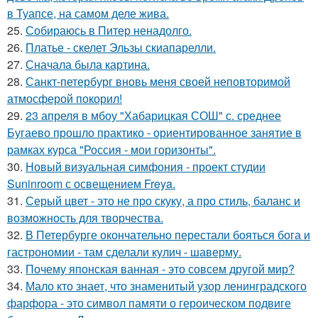
в Туапсе, на самом деле жива.
25.
Собираюсь в Питер ненадолго.
26.
Платье - скелет Эльзы скиапарелли.
27.
Сначала была картина.
28.
Санкт-петербург вновь меня своей неповторимой
атмосферой покорил!
29.
23 апреля в мбоу "Хабарицкая СОШ" с. среднее
Бугаево прошло практико - ориентированное занятие в
рамках курса "Россия - мои горизонты".
30.
Новый визуальная симфония - проект студии
Suninroom с освещением Freya.
31.
Серый цвет - это не про скуку, а про стиль, баланс и
возможность для творчества.
32.
В Петербурге окончательно перестали бояться бога и
гастрономии - там сделали кулич - шаверму.
33.
Почему японская ванная - это совсем другой мир?
34.
Мало кто знает, что знаменитый узор ленинградского
фарфора - это символ памяти о героическом подвиге