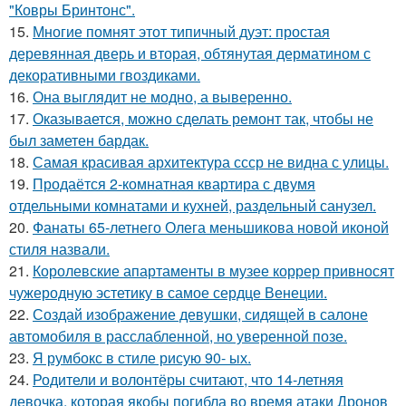
"Ковры Бринтонс".
15.
Многие помнят этот типичный дуэт: простая
деревянная дверь и вторая, обтянутая дерматином с
декоративными гвоздиками.
16.
Она выглядит не модно, а выверенно.
17.
Оказывается, можно сделать ремонт так, чтобы не
был заметен бардак.
18.
Самая красивая архитектура ссср не видна с улицы.
19.
Продаётся 2-комнатная квартира с двумя
отдельными комнатами и кухней, раздельный санузел.
20.
Фанаты 65-летнего Олега меньшикова новой иконой
стиля назвали.
21.
Королевские апартаменты в музее коррер привносят
чужеродную эстетику в самое сердце Венеции.
22.
Создай изображение девушки, сидящей в салоне
автомобиля в расслабленной, но уверенной позе.
23.
Я румбокс в стиле рисую 90- ых.
24.
Родители и волонтёры считают, что 14-летняя
девочка, которая якобы погибла во время атаки Дронов