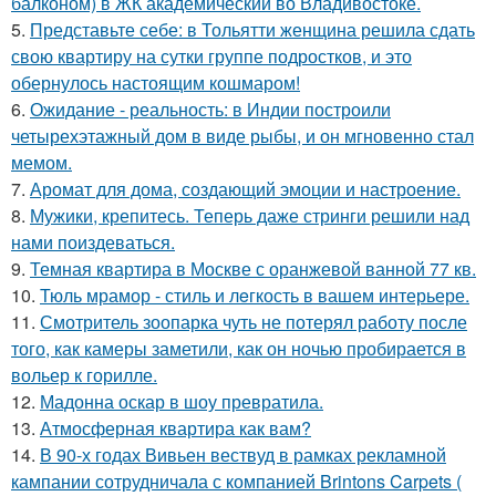
балконом) в ЖК академический во Владивостоке.
5.
Представьте себе: в Тольятти женщина решила сдать
свою квартиру на сутки группе подростков, и это
обернулось настоящим кошмаром!
6.
Ожидание - реальность: в Индии построили
четырехэтажный дом в виде рыбы, и он мгновенно стал
мемом.
7.
Аромат для дома, создающий эмоции и настроение.
8.
Мужики, крепитесь. Теперь даже стринги решили над
нами поиздеваться.
9.
Темная квартира в Москве с оранжевой ванной 77 кв.
10.
Тюль мрамор - стиль и лeгкость в вашем интерьере.
11.
Смотритель зоопарка чуть не потерял работу после
того, как камеры заметили, как он ночью пробирается в
вольер к горилле.
12.
Мадонна оскар в шоу превратила.
13.
Атмосферная квартира как вам?
14.
В 90-х годах Вивьен вествуд в рамках рекламной
кампании сотрудничала с компанией Brintons Carpets (