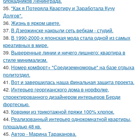
блокадников Ленинграда.
35.
"Как я Потеряла Квартиру и Заработала Кучу
Долгов".
36.
Жизнь в ярком цвете.
37.
В Дзержинске накрыли сеть вебкам - студий.
38.
В 1990-2000-х японская мода стала одной из самых
креативных в мире.
39.
Выверенные линии и ничего лишнего: квартира в
стиле минимализм.
40.
Номер комфорт+ "Средиземноморье" на базе отдыха
политотдел.
41.
Вот и завершилась наша финальная защита проекта.
42.
Интерьер георгианского дома в норфолке,
спроектированного дизайнером интерьеров Берди
фортескью.
43.
Коврики из трикотажной пряжи 100% хлопок.
44.
Реализованный интерьер однокомнатной квартиры,
площадью 48 кв.
45.
Автор - Марина Тараканова.