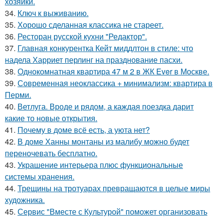
хозяйки.
34.
Ключ к выживанию.
35.
Хорошо сделанная классика не стареет.
36.
Ресторан русской кухни "Редактор".
37.
Главная конкурентка Кейт миддлтон в стиле: что
надела Харриет перлинг на празднование пасхи.
38.
Однокомнатная квартира 47 м 2 в ЖК Ever в Москве.
39.
Современная неоклассика + минимализм: квартира в
Перми.
40.
Ветлуга. Вроде и рядом, а каждая поездка дарит
какие то новые открытия.
41.
Почему в доме всё есть, а уюта нет?
42.
В доме Ханны монтаны из малибу можно будет
переночевать бесплатно.
43.
Украшение интерьера плюс функциональные
системы хранения.
44.
Трещины на тротуарах превращаются в целые миры
художника.
45.
Сервис "Вместе с Культурой" поможет организовать