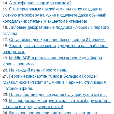
14.
Атмосферная квартира как вам?
15.
С интерьерными наклейками вы легко создадите
уютную атмосферу на кухне и сделаете даже обычный
холодильник стильным акцентом интерьера!
16.
Лиловые декоративные подушки - любовь с первого
взгляда.
17.
Органайзер для хранения белья, вещей 24 ячейки.
18.
Знаете, есть такие места, где уютно и расслабленно
находиться.
19.
Middle AGE в реализованном проекте дизайнера
Ирины шишимки.
20.
Не каждый пень - просто пень.
21.
Героини кинокартин "Секс в Большом Городе",
"дьявол носит Prada" и "Эмили в Париже", стилизация
Патрисии филд.
22.
План действий для создания будущей кухни мечты.
23.
Мы продолжаем погружать вас в атмосферу мастер -
спальни из предыдущего поста!
24.
Большое поступление интерьерных картин на