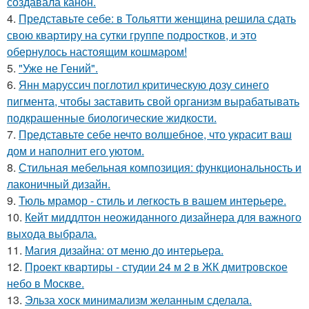
создавала канон.
4.
Представьте себе: в Тольятти женщина решила сдать
свою квартиру на сутки группе подростков, и это
обернулось настоящим кошмаром!
5.
"Уже не Гений".
6.
Янн маруссич поглотил критическую дозу синего
пигмента, чтобы заставить свой организм вырабатывать
подкрашенные биологические жидкости.
7.
Представьте себе нечто волшебное, что украсит ваш
дом и наполнит его уютом.
8.
Стильная мебельная композиция: функциональность и
лаконичный дизайн.
9.
Тюль мрамор - стиль и лeгкость в вашем интерьере.
10.
Кейт миддлтон неожиданного дизайнера для важного
выхода выбрала.
11.
Магия дизайна: от меню до интерьера.
12.
Проект квартиры - студии 24 м 2 в ЖК дмитровское
небо в Москве.
13.
Эльза хоск минимализм желанным сделала.