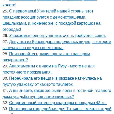
холсте!
25.
С первомаем! У жителей нашей страны этот
праздник ассоциируется с демонстрациями,
шашлыками, и, конечно же, с посадкой картошки на
огородах!
26.
Уважаемые одногруппники, очень требуется совет.
27.
Девушка из Краснодара поделилась видео, в котором
запечатлела вид из своего окна.
28.
Признавайтесь, какие цвета стен вас прям
раздражают?
29.
Апартаменты с видом на Яузу - место не для
постоянного проживания.
30.
Перебирала его вещи и в рюкзаке наткнулась на
пустую упаковку от каких-то таблеток.
31.
А вы знаете, какие же были полы в гостиной главного
дома усадьбы купцов лажечниковых?
32.
Cовременный интерьер квартиры площадью 43 кв.
33.
Просторная гардеробная для Татьяны - мечта каждой