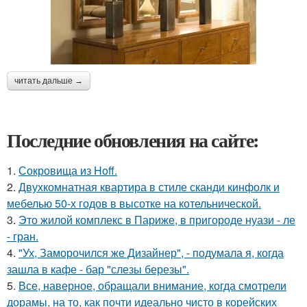
читать дальше →
Последние обновления на сайте:
1.
Сокровища из Hoff.
2.
Двухкомнатная квартира в стиле сканди кинфолк и
мебелью 50-х годов в высотке на котельнической.
3.
Это жилой комплекс в Париже, в пригороде нуази - ле
- гран.
4.
"Ух, Заморочился же Дизайнер", - подумала я, когда
зашла в кафе - бар "слезы березы".
5.
Все, наверное, обращали внимание, когда смотрели
дорамы, на то, как почти идеально чисто в корейских