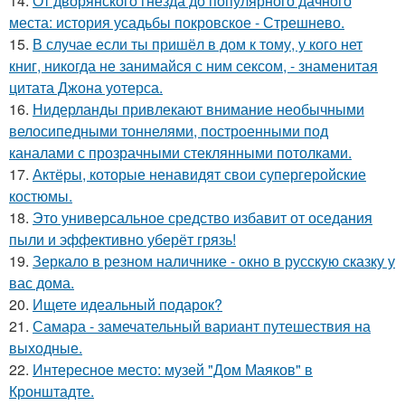
14.
От дворянского гнезда до популярного дачного
места: история усадьбы покровское - Стрешнево.
15.
В случае если ты пришёл в дом к тому, у кого нет
книг, никогда не занимайся с ним сексом, - знаменитая
цитата Джона уотерса.
16.
Нидерланды привлекают внимание необычными
велосипедными тоннелями, построенными под
каналами с прозрачными стеклянными потолками.
17.
Актёры, которые ненавидят свои супергеройские
костюмы.
18.
Это универсальное средство избавит от оседания
пыли и эффективно уберёт грязь!
19.
Зеркало в резном наличнике - окно в русскую сказку у
вас дома.
20.
Ищете идеальный подарок?
21.
Самара - замечательный вариант путешествия на
выходные.
22.
Интересное место: музей "Дом Маяков" в
Кронштадте.