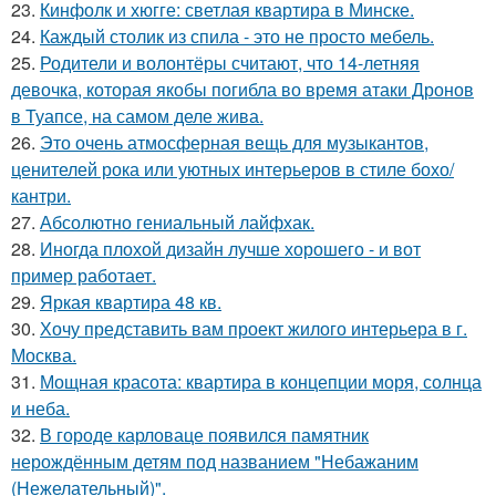
23.
Кинфолк и хюгге: светлая квартира в Минске.
24.
Каждый столик из спила - это не просто мебель.
25.
Родители и волонтёры считают, что 14-летняя
девочка, которая якобы погибла во время атаки Дронов
в Туапсе, на самом деле жива.
26.
Это очень атмосферная вещь для музыкантов,
ценителей рока или уютных интерьеров в стиле бохо/
кантри.
27.
Абсолютно гениальный лайфхак.
28.
Иногда плохой дизайн лучше хорошего - и вот
пример работает.
29.
Яркая квартира 48 кв.
30.
Хочу представить вам проект жилого интерьера в г.
Москва.
31.
Мощная красота: квартира в концепции моря, солнца
и неба.
32.
В городе карловаце появился памятник
нерождённым детям под названием "Небажаним
(Нежелательный)".