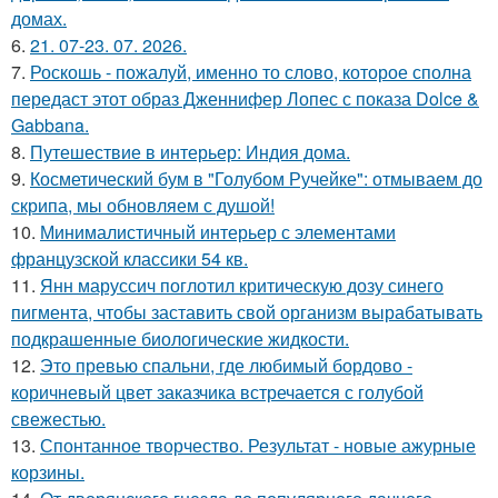
домах.
6.
21. 07-23. 07. 2026.
7.
Роскошь - пожалуй, именно то слово, которое сполна
передаст этот образ Дженнифер Лопес с показа Dolce &
Gabbana.
8.
Путешествие в интерьер: Индия дома.
9.
Косметический бум в "Голубом Ручейке": отмываем до
скрипа, мы обновляем с душой!
10.
Минималистичный интерьер с элементами
французской классики 54 кв.
11.
Янн маруссич поглотил критическую дозу синего
пигмента, чтобы заставить свой организм вырабатывать
подкрашенные биологические жидкости.
12.
Это превью спальни, где любимый бордово -
коричневый цвет заказчика встречается с голубой
свежестью.
13.
Спонтанное творчество. Результат - новые ажурные
корзины.