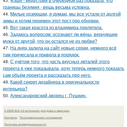
43.
Фэшн - индустрия в очередной раз показала, что
границы безумия - вещь весьма условна.
44.
Милые хозяюшки, я думаю, мы все устали от долгой
зимы и хотим перемен этот пост про обновки.
45.
Вот такая красота из владимира прилетела.
46.
Задаюсь вопросом: осознают ли жёны, вернувшие
мужа от другой, что он остался не из любви?
47.
На днях залила на сайт новые серии, немного всё
там причесала и привела в порядок.
48.
С учётом того, что часть вкусных деталей этого
проекта я уже показывала, хочу теперь немного показать
сам объём проекта и рассказать про него.
49.
Какой секрет дизайнера в оригинальности
интерьера?
50.
Александровский дворец г. Пушкин.
© 2026 Всё об интерьере для дома и квартиры
Контакты
Пользовательское соглашение
Политика конфидециальности