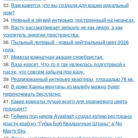
33.
Вам кажется, что вы создали для кошки идеальный
дом?
34.
Нежный и лёгкий интерьер, построенный на нюансах.
35.
Васту рассматривает зеркало не как декор, а как
усилитель энергии пространства.
36.
Пыльный лиловый - новый нейтральный цвет 2026
года.
37.
Мимоза комнатная акация серебристая.
38.
Ваза корсет. Что-то я так увлеклась подготовкой к
пасхе, что совсем забыла про вазу.
39.
Реализованный интерьер квартиры, площадью 78 кв.
40.
В доме Ханны монтаны из малибу можно будет
переночевать бесплатно.
41.
Какие комнаты лучше всего для оранжевого цвета
подходят?
42.
Геймер под ником Avaslash создал копию ресторана
красти краб из "Губка Боб Квадратные Штаны" в No
Man's Sky.