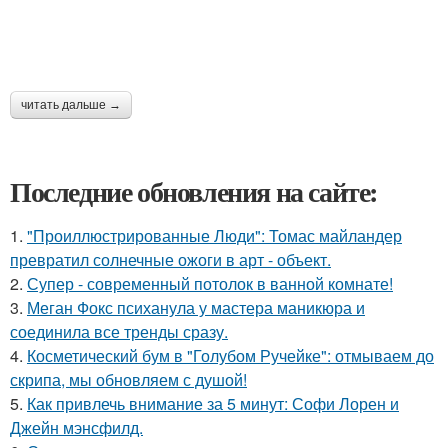
читать дальше →
Последние обновления на сайте:
1.
"Проиллюстрированные Люди": Томас майландер
превратил солнечные ожоги в арт - объект.
2.
Супер - современный потолок в ванной комнате!
3.
Меган Фокс психанула у мастера маникюра и
соединила все тренды сразу.
4.
Косметический бум в "Голубом Ручейке": отмываем до
скрипа, мы обновляем с душой!
5.
Как привлечь внимание за 5 минут: Софи Лорен и
Джейн мэнсфилд.