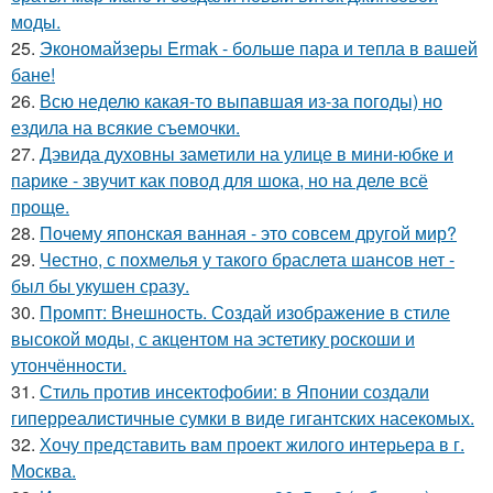
моды.
25.
Экономайзеры Ermak - больше пара и тепла в вашей
бане!
26.
Всю неделю какая-то выпавшая из-за погоды) но
ездила на всякие съемочки.
27.
Дэвида духовны заметили на улице в мини-юбке и
парике - звучит как повод для шока, но на деле всё
проще.
28.
Почему японская ванная - это совсем другой мир?
29.
Честно, с похмелья у такого браслета шансов нет -
был бы укушен сразу.
30.
Промпт: Внешность. Создай изображение в стиле
высокой моды, с акцентом на эстетику роскоши и
утончённости.
31.
Стиль против инсектофобии: в Японии создали
гиперреалистичные сумки в виде гигантских насекомых.
32.
Хочу представить вам проект жилого интерьера в г.
Москва.