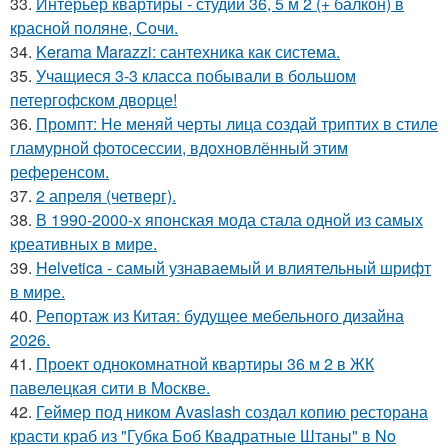
33.
Интерьер квартиры - студии 36, 5 м 2 (+ балкон) в
красной поляне, Сочи.
34.
Kerama Marazzi: сантехника как система.
35.
Учащиеся 3-3 класса побывали в большом
петергофском дворце!
36.
Промпт: Не меняй черты лица создай триптих в стиле
гламурной фотосессии, вдохновлённый этим
референсом.
37.
2 апреля (четверг).
38.
В 1990-2000-х японская мода стала одной из самых
креативных в мире.
39.
Helvetica - самый узнаваемый и влиятельный шрифт
в мире.
40.
Репортаж из Китая: будущее мебельного дизайна
2026.
41.
Проект однокомнатной квартиры 36 м 2 в ЖК
павелецкая сити в Москве.
42.
Геймер под ником Avaslash создал копию ресторана
красти краб из "Губка Боб Квадратные Штаны" в No