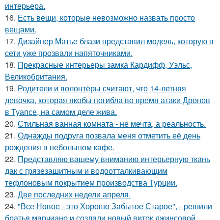
интерьера.
16.
Есть вещи, которые невозможно назвать просто
вещами.
17.
Дизайнер Матье блази представил модель, которую в
сети уже прозвали напяточниками.
18.
Прекрасные интерьеры замка Кардифф, Уэльс,
Великобритания.
19.
Родители и волонтёры считают, что 14-летняя
девочка, которая якобы погибла во время атаки Дронов
в Туапсе, на самом деле жива.
20.
Стильная ванная комната - не мечта, а реальность.
21.
Однажды подруга позвала меня отметить её день
рождения в небольшом кафе.
22.
Представляю вашему вниманию интерьерную ткань
дак с грязезашитным и водоотталкивающим
тефлоновым покрытием производства Турции.
23.
Две последних недели апреля.
24.
"Все Новое - это Хорошо Забытое Старое", - решили
братья марчиано и создали новый виток джинсовой