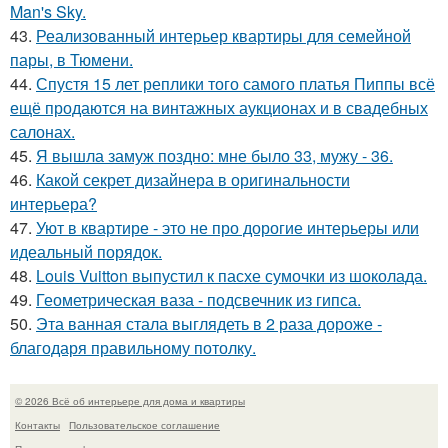
Man's Sky.
43.
Реализованный интерьер квартиры для семейной
пары, в Тюмени.
44.
Спустя 15 лет реплики того самого платья Пиппы всё
ещё продаются на винтажных аукционах и в свадебных
салонах.
45.
Я вышла замуж поздно: мне было 33, мужу - 36.
46.
Какой секрет дизайнера в оригинальности
интерьера?
47.
Уют в квартире - это не про дорогие интерьеры или
идеальный порядок.
48.
Louis Vuitton выпустил к пасхе сумочки из шоколада.
49.
Геометрическая ваза - подсвечник из гипса.
50.
Эта ванная стала выглядеть в 2 раза дороже -
благодаря правильному потолку.
© 2026 Всё об интерьере для дома и квартиры
Контакты
Пользовательское соглашение