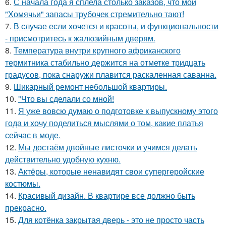
6.
С начала года я сплела столько заказов, что мои
"Хомячьи" запасы трубочек стремительно тают!
7.
В случае если хочется и красоты, и функциональности
- присмотритесь к жалюзийным дверям.
8.
Температура внутри крупного африканского
термитника стабильно держится на отметке тридцать
градусов, пока снаружи плавится раскаленная саванна.
9.
Шикарный ремонт небольшой квартиры.
10.
"Что вы сделали со мной!
11.
Я уже вовсю думаю о подготовке к выпускному этого
года и хочу поделиться мыслями о том, какие платья
сейчас в моде.
12.
Мы достаём двойные листочки и учимся делать
действительно удобную кухню.
13.
Актёры, которые ненавидят свои супергеройские
костюмы.
14.
Красивый дизайн. В квартире все должно быть
прекрасно.
15.
Для котёнка закрытая дверь - это не просто часть