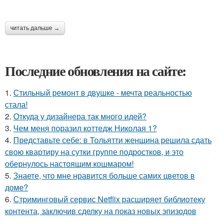
читать дальше →
Последние обновления на сайте:
1.
Стильный ремонт в двушке - мечта реальностью
стала!
2.
Откуда у дизайнера так много идей?
3.
Чем меня поразил коттедж Николая 1?
4.
Представьте себе: в Тольятти женщина решила сдать
свою квартиру на сутки группе подростков, и это
обернулось настоящим кошмаром!
5.
Знаете, что мне нравится больше самих цветов в
доме?
6.
Стриминговый сервис Netflix расширяет библиотеку
контента, заключив сделку на показ новых эпизодов