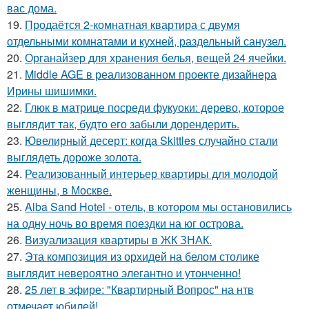
вас дома.
19.
Продаётся 2-комнатная квартира с двумя
отдельными комнатами и кухней, раздельный санузел.
20.
Органайзер для хранения белья, вещей 24 ячейки.
21.
Middle AGE в реализованном проекте дизайнера
Ирины шишимки.
22.
Глюк в матрице посреди фукуоки: дерево, которое
выглядит так, будто его забыли дорендерить.
23.
Ювелирный десерт: когда Skittles случайно стали
выглядеть дороже золота.
24.
Реализованный интерьер квартиры для молодой
женщины, в Москве.
25.
Alba Sand Hotel - отель, в котором мы остановились
на одну ночь во время поездки на юг острова.
26.
Визуализация квартиры в ЖК ЗНАК.
27.
Эта композиция из орхидей на белом столике
выглядит невероятно элегантно и утонченно!
28.
25 лет в эфире: "Квартирный Вопрос" на нтв
отмечает юбилей!