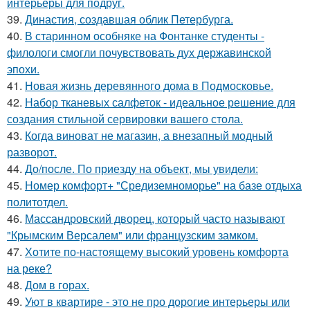
интерьеры для подруг.
39.
Династия, создавшая облик Петербурга.
40.
В старинном особняке на Фонтанке студенты -
филологи смогли почувствовать дух державинской
эпохи.
41.
Новая жизнь деревянного дома в Подмосковье.
42.
Набор тканевых салфеток - идеальное решение для
создания стильной сервировки вашего стола.
43.
Когда виноват не магазин, а внезапный модный
разворот.
44.
До/после. По приезду на объект, мы увидели:
45.
Номер комфорт+ "Средиземноморье" на базе отдыха
политотдел.
46.
Массандровский дворец, который часто называют
"Крымским Версалем" или французским замком.
47.
Хотите по-настоящему высокий уровень комфорта
на реке?
48.
Дом в горах.
49.
Уют в квартире - это не про дорогие интерьеры или