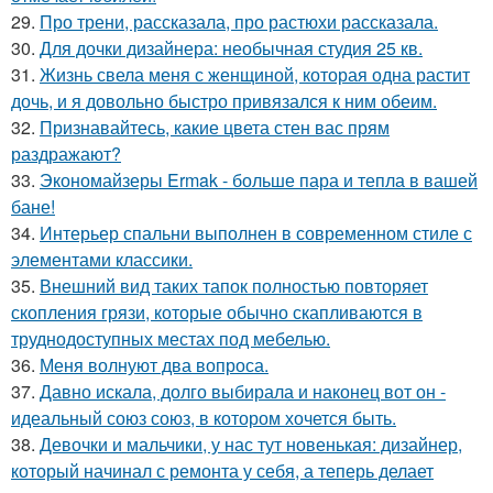
29.
Про трени, рассказала, про растюхи рассказала.
30.
Для дочки дизайнера: необычная студия 25 кв.
31.
Жизнь свела меня с женщиной, которая одна растит
дочь, и я довольно быстро привязался к ним обеим.
32.
Признавайтесь, какие цвета стен вас прям
раздражают?
33.
Экономайзеры Ermak - больше пара и тепла в вашей
бане!
34.
Интерьер спальни выполнен в современном стиле с
элементами классики.
35.
Внешний вид таких тапок полностью повторяет
скопления грязи, которые обычно скапливаются в
труднодоступных местах под мебелью.
36.
Меня волнуют два вопроса.
37.
Давно искала, долго выбирала и наконец вот он -
идеальный союз союз, в котором хочется быть.
38.
Девочки и мальчики, у нас тут новенькая: дизайнер,
который начинал с ремонта у себя, а теперь делает