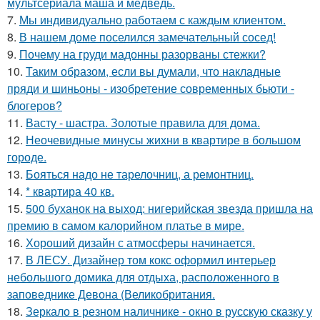
мультсериала маша и медведь.
7.
Мы индивидуально работаем с каждым клиентом.
8.
В нашем доме поселился замечательный сосед!
9.
Почему на груди мадонны разорваны стежки?
10.
Таким образом, если вы думали, что накладные
пряди и шиньоны - изобретение современных бьюти -
блогеров?
11.
Васту - шастра. Золотые правила для дома.
12.
Неочевидные минусы жихни в квартире в большом
городе.
13.
Бояться надо не тарелочниц, а ремонтниц.
14.
* квартира 40 кв.
15.
500 буханок на выход: нигерийская звезда пришла на
премию в самом калорийном платье в мире.
16.
Хороший дизайн с атмосферы начинается.
17.
В ЛЕСУ. Дизайнер том кокс оформил интерьер
небольшого домика для отдыха, расположенного в
заповеднике Девона (Великобритания.
18.
Зеркало в резном наличнике - окно в русскую сказку у