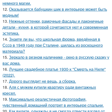
немного магии.
12.
Оказывается бабушкин шик в интерьере может быть
модным!
13.
Нежные оттенки, рамочные фасады и лаконичные
детали - кухня, в которой сочетаются уют и современная
эстетика.
14.
Знаете ли вы, что школьная форма, введённая в
Ссср в 1949 году при Сталине, шилась из роскошного
материала?
15.
Зеркало в резном наличнике - окно в русскую сказку у
вас дома.
16.
Лучшее свадебное платье 1930-х "Смерть на Ниле"
(2022).
17.
Дорого выглядит не вещь, а сборка.
18.
Аля с мужем купили квартиру ради винтажных
кресел.
19.
Максимально реалистичная фотография,
чувственный домашний портрет в интерьере спальни.
20.
Как видите, однажды я не смогла отвести взгляд от