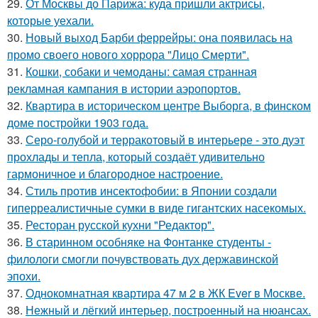
29.
От Москвы до Парижа: куда пришли актрисы,
которые уехали.
30.
Новый выход Барби феррейры: она появилась на
промо своего нового хоррора "Лицо Смерти".
31.
Кошки, собаки и чемоданы: самая странная
рекламная кампания в истории аэропортов.
32.
Квартира в историческом центре Выборга, в финском
доме постройки 1903 года.
33.
Серо-голубой и терракотовый в интерьере - это дуэт
прохлады и тепла, который создаёт удивительно
гармоничное и благородное настроение.
34.
Стиль против инсектофобии: в Японии создали
гиперреалистичные сумки в виде гигантских насекомых.
35.
Ресторан русской кухни "Редактор".
36.
В старинном особняке на Фонтанке студенты -
филологи смогли почувствовать дух державинской
эпохи.
37.
Однокомнатная квартира 47 м 2 в ЖК Ever в Москве.
38.
Нежный и лёгкий интерьер, построенный на нюансах.