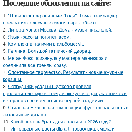
Последние обновления на сайте:
1.
"Проиллюстрированные Люди": Томас майландер
превратил солнечные ожоги в арт - объект.
2.
Литературная Москва. Дома - музеи писателей.
3.
Язык красоты понятен всем.
4.
Комплект в наличии в альбоме: vk.
5.
Гатчина. Большой гатчинский дворец.
6.
Меган Фокс психанула у мастера маникюра и
соединила все тренды сразу.
7.
Спонтанное творчество. Результат - новые ажурные
корзины.
8.
Сотрудники усадьбы Кусково провели
просветительскую встречу и экскурсию для участников и
ветеранов сво военно-инженерной академии.
9.
Стильная мебельная композиция: функциональность и
лаконичный дизайн.
10.
Какой цвет выбрать для спальни в 2026 году?
11.
Интерьерные цветы dip art: проволока, смола и