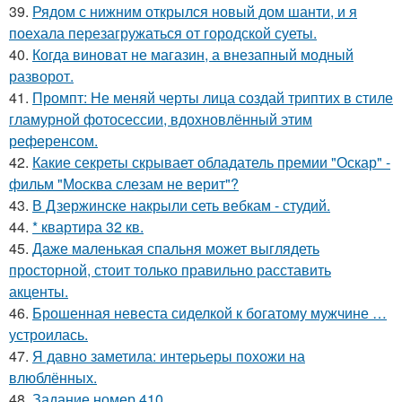
39.
Рядом с нижним открылся новый дом шанти, и я
поехала перезагружаться от городской суеты.
40.
Когда виноват не магазин, а внезапный модный
разворот.
41.
Промпт: Не меняй черты лица создай триптих в стиле
гламурной фотосессии, вдохновлённый этим
референсом.
42.
Какие секреты скрывает обладатель премии "Оскар" -
фильм "Москва слезам не верит"?
43.
В Дзержинске накрыли сеть вебкам - студий.
44.
* квартира 32 кв.
45.
Даже маленькая спальня может выглядеть
просторной, стоит только правильно расставить
акценты.
46.
Брошенная невеста сиделкой к богатому мужчине …
устроилась.
47.
Я давно заметила: интерьеры похожи на
влюблённых.
48.
Задание номер 410.