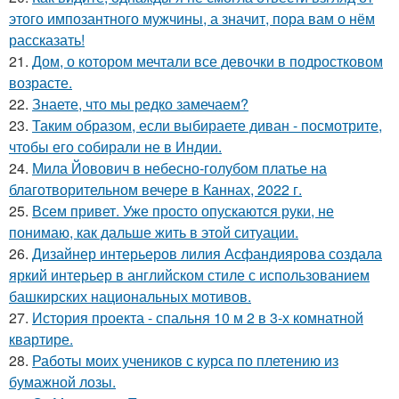
этого импозантного мужчины, а значит, пора вам о нём
рассказать!
21.
Дом, о котором мечтали все девочки в подростковом
возрасте.
22.
Знаете, что мы редко замечаем?
23.
Таким образом, если выбираете диван - посмотрите,
чтобы его собирали не в Индии.
24.
Мила Йовович в небесно-голубом платье на
благотворительном вечере в Каннах, 2022 г.
25.
Всем привет. Уже просто опускаются руки, не
понимаю, как дальше жить в этой ситуации.
26.
Дизайнер интерьеров лилия Асфандиярова создала
яркий интерьер в английском стиле с использованием
башкирских национальных мотивов.
27.
История проекта - спальня 10 м 2 в 3-х комнатной
квартире.
28.
Работы моих учеников с курса по плетению из
бумажной лозы.