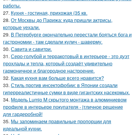
работы.
27.
Кухня - гостиная, прихожая (35 кв.
28.
От Москвы до Парижа: куда пришли актрисы,
которые уехали.
29.
В Петербурге окончательно перестали бояться бога и
гастрономии - там сделали кулич - шаверму.
30.
Савита и савитри.
31.
Серо-голубой и терракотовый в интерьере - это дуэт
прохлады и тепла, который создаёт удивительно
гармоничное и благородное настроение.
32.
Какая кухня вам больше всего нравится?
33.
Стиль против инсектофобии: в Японии создали
гиперреалистичные сумки в виде гигантских насекомых.
34.
Модель Lumio M скрытого монтажа в алюминиевом
профиле в интерьере покупателя - jтличное решение
для гардеробной!
35.
Мы запоминаем правильные пропорции для
идеальной кухни.