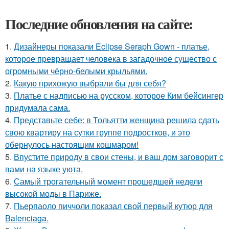
Последние обновления на сайте:
1.
Дизайнеры показали Eclipse Seraph Gown - платье,
которое превращает человека в загадочное существо с
огромными чёрно-белыми крыльями.
2.
Какую прихожую выбрали бы для себя?
3.
Платье с надписью на русском, которое Ким бейсингер
придумала сама.
4.
Представьте себе: в Тольятти женщина решила сдать
свою квартиру на сутки группе подростков, и это
обернулось настоящим кошмаром!
5.
Впустите природу в свои стены, и ваш дом заговорит с
вами на языке уюта.
6.
Самый трогательный момент прошедшей недели
высокой моды в Париже.
7.
Пьерпаоло пиччоли показал свой первый кутюр для
Balenciaga.