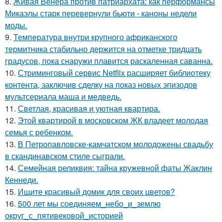
8.
Живая Венера против патриархата: как перформансы
Микаэлы старк перевернули бьюти - каноны недели
моды.
9.
Температура внутри крупного африканского
термитника стабильно держится на отметке тридцать
градусов, пока снаружи плавится раскаленная саванна.
10.
Стриминговый сервис Netflix расширяет библиотеку
контента, заключив сделку на показ новых эпизодов
мультсериала маша и медведь.
11.
Светлая, красивая и уютная квартира.
12.
Этой квартирой в московском ЖК владеет молодая
семья с ребенком.
13.
В Петропавловске-камчатском молодожены свадьбу
в скандинавском стиле сыграли.
14.
Семейная реликвия: тайна кружевной фаты Жаклин
Кеннеди.
15.
Ищите красивый домик для своих цветов?
16.
500 лет мы соединяем_небо_и_землю
округ_с_пятивековой_историей