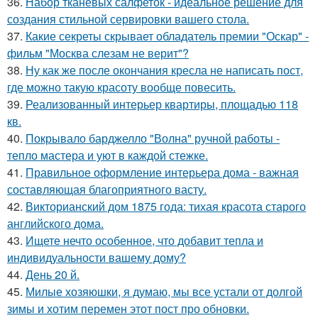
36.
Набор тканевых салфеток - идеальное решение для
создания стильной сервировки вашего стола.
37.
Какие секреты скрывает обладатель премии "Оскар" -
фильм "Москва слезам не верит"?
38.
Ну как же после окончания кресла не написать пост,
где можно такую красоту вообще повесить.
39.
Реализованный интерьер квартиры, площадью 118
кв.
40.
Покрывало барджелло "Волна" ручной работы -
тепло мастера и уют в каждой стежке.
41.
Правильное оформление интерьера дома - важная
составляющая благоприятного васту.
42.
Викторианский дом 1875 года: тихая красота старого
английского дома.
43.
Ищете нечто особенное, что добавит тепла и
индивидуальности вашему дому?
44.
День 20 й.
45.
Милые хозяюшки, я думаю, мы все устали от долгой
зимы и хотим перемен этот пост про обновки.