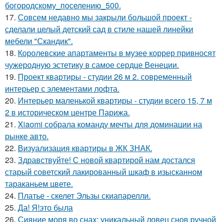
богородскому_поселению_500.
17.
Совсем недавно мы закрыли большой проект -
сделали целый детский сад в стиле нашей линейки
мебели "Скандик".
18.
Королевские апартаменты в музее коррер привносят
чужеродную эстетику в самое сердце Венеции.
19.
Проект квартиры - студии 26 м 2. современный
интерьер с элементами лофта.
20.
Интерьер маленькой квартиры - студии всего 15, 7 м
2 в историческом центре Парижа.
21.
Xiaomi собрала команду мечты для доминации на
рынке авто.
22.
Визуализация квартиры в ЖК ЗНАК.
23.
Здравствуйте! С новой квартирой нам достался
старый советский лакированный шкаф в изысканном
тараканьем цвете.
24.
Платье - скелет Эльзы скиапарелли.
25.
Да! Я!это была
26.
Сияние моря во снах: уникальный ловец снов ручной