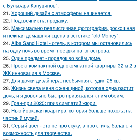
с Бульвара Капуцинов".
21.
Хороший дизайн с атмосферы начинается.
22.
Подсвечник на продажу.
23.
Максимально реалистичная фотография, роскошная
и нежная домашняя сцена в эстетике "old Money".
24.
Alba Sand Hotel - отель, в котором мы остановились
на одну ночь во время поездки на юг острова.
25.
Один предмет - порядок во всём доме.
26.
Проект компактной однокомнатной квартиры 32 м 2 в
ЖК инновация в Москве.
27.
Для дочки дизайнера: необычная студия 25 кв.
28.
Жизнь свела меня с женщиной, которая одна растит
дочь, и я довольно быстро привязался к ним обеим.
29.
Гран-при 2025: приз симпатий жюри.
30.
Нью-йоркская квартира, которая больше похожа на
частный музей.
31.
Серый цвет - это не про скуку, а про стиль, баланс и
возможность для творчества.