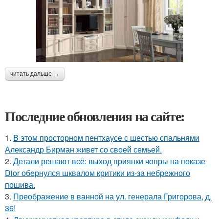
читать дальше →
Последние обновления на сайте:
1.
В этом просторном пентхаусе с шестью спальнями
Александр Бирман живет со своей семьей.
2.
Детали решают всё: выход приянки чопры на показе
Dior обернулся шквалом критики из-за небрежного
пошива.
3.
Преображение в ванной на ул. генерала Григорова, д.
36!