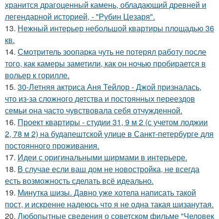
хранится драгоценный камень, обладающий древней и
легендарной историей, - "Рубин Цезаря".
13.
Нежный интерьер небольшой квартиры площадью 36
кв.
14.
Смотритель зоопарка чуть не потерял работу после
того, как камеры заметили, как он ночью пробирается в
вольер к горилле.
15.
30-Летняя актриса Аня Тейлор - Джой призналась,
что из-за сложного детства и постоянных переездов
семьи она часто чувствовала себя отчужденной.
16.
Проект квартиры - студии 31, 9 м 2 (с учетом лоджии
2, 78 м 2) на будапештской улице в Санкт-петербурге для
постоянного проживания.
17.
Идеи с оригинальными ширмами в интерьере.
18.
В случае если ваш дом не новостройка, не всегда
есть возможность сделать всё идеально.
19.
Минутка шизы. Давно уже хотела написать такой
пост, и искренне надеюсь что я не одна такая шизанутая.
20.
Любопытные сведения о советском фильме "Человек