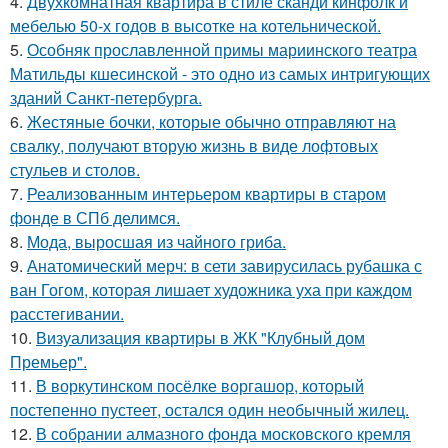
4.
Двухкомнатная квартира в стиле сканди кинфолк и
мебелью 50-х годов в высотке на котельнической.
5.
Особняк прославленной примы мариинского театра
Матильды кшесинской - это одно из самых интригующих
зданий Санкт-петербурга.
6.
Жестяные бочки, которые обычно отправляют на
свалку, получают вторую жизнь в виде лофтовых
стульев и столов.
7.
Реализованным интерьером квартиры в старом
фонде в СПб делимся.
8.
Мода, выросшая из чайного гриба.
9.
Анатомический мерч: в сети завирусилась рубашка с
ван Гогом, которая лишает художника уха при каждом
расстегивании.
10.
Визуализация квартиры в ЖК "Клубный дом
Премьер".
11.
В воркутинском посёлке воргашор, который
постепенно пустеет, остался один необычный жилец.
12.
В собрании алмазного фонда московского кремля