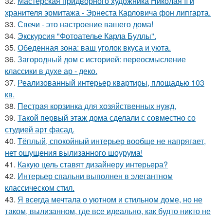
32.
Мастерская придворного художника Николая II и
хранителя эрмитажа - Эрнеста Карловича фон липгарта.
33.
Свечи - это настроение вашего дома!
34.
Экскурсия "Фотоателье Карла Буллы".
35.
Обеденная зона: ваш уголок вкуса и уюта.
36.
Загородный дом с историей: переосмысление
классики в духе ар - деко.
37.
Реализованный интерьер квартиры, площадью 103
кв.
38.
Пестрая корзинка для хозяйственных нужд.
39.
Такой первый этаж дома сделали с совместно со
студией арт фасад.
40.
Тёплый, спокойный интерьер вообще не напрягает,
нет ощущения вылизанного шоурума!
41.
Какую цель ставят дизайнеру интерьера?
42.
Интерьер спальни выполнен в элегантном
классическом стил.
43.
Я всегда мечтала о уютном и стильном доме, но не
таком, вылизанном, где все идеально, как будто никто не