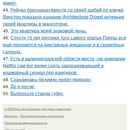
живет.
44.
Рейчел броснахан вместе со своей шибой по кличке
Винстон показала изданию Architectural Digest интерьер
своей квартиры в манхэттене.
45.
Это квартира моей знакомой лены.
46.
Спустя 15 лет реплики того самого платья Пиппы всё
ещё продаются на винтажных аукционах и в свадебных
салонах.
47.
Есть в калининградской области место, где компании
Netflix сам бог велел снять завораживающий и
кошмарный сериал про вампиров.
48.
Скандинавы безумно любят природу.
49.
До и после.
50.
Выбросьте старую губку.
© 2026 Всё об интерьере для дома и квартиры
Контакты
Пользовательское соглашение
Политика конфидециальности
Обратная связь