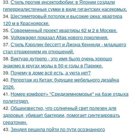
33.
Стиль против инсектофобии: в Японии создали
гиперреалистичные сумки в виде гигантских насекомых.
34.
Шестиметровый потолок и высокие окна: квартира
120 м в Красноярске.
35.
Современный проект квартиры 62 м 2 в Москве.
36.
Volkswagen показал Atlas нового поколения.
37.
Стиль Кэролин бессетт и Джона Кеннеди - младшего
стал отражением их отношений.
38.
Виктуар дутрело - это имя было очень хорошо
знакомо в кругах моды в 50-е годы в Париже.
39.
Почему в доме всё есть, а уюта нет?
40.
Репортаж из Китая: будущее мебельного дизайна
2026.
41.
Номер комфорт+ "Средиземноморье" на базе отдыха
политотдел.
42.
Общеизвестно, что солнечный свет полезен для
здоровья, убивает бактерии, помогает синтезировать
сератонин.
43.
Зендея решила пойти по пути осознанного