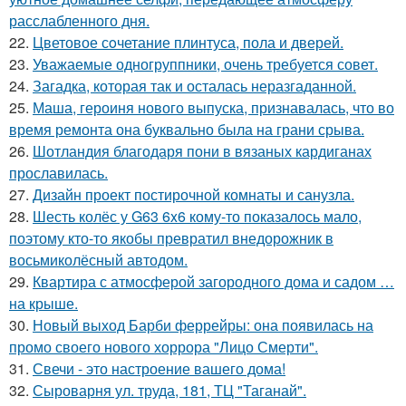
расслабленного дня.
22.
Цветовое сoчетание плинтуса, пола и дверей.
23.
Уважаемые одногруппники, очень требуется совет.
24.
Загадка, которая так и осталась неразгаданной.
25.
Маша, героиня нового выпуска, признавалась, что во
время ремонта она буквально была на грани срыва.
26.
Шотландия благодаря пони в вязаных кардиганах
прославилась.
27.
Дизайн проект постирочной комнаты и санузла.
28.
Шесть колёс у G63 6x6 кому-то показалось мало,
поэтому кто-то якобы превратил внедорожник в
восьмиколёсный автодом.
29.
Квартира с атмосферой загородного дома и садом …
на крыше.
30.
Новый выход Барби феррейры: она появилась на
промо своего нового хоррора "Лицо Смерти".
31.
Свечи - это настроение вашего дома!
32.
Сыроварня ул. труда, 181, ТЦ "Таганай".