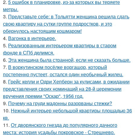
2.
5 ошибок в планировке, из-за которых вы теряете
метры.
3.
Представьте себе: в Тольятти женщина решила сдать
свою квартиру на сутки группе подростков, и это
обернулось настоящим кошмаром!
4.
Вагонка в интерьере.
5.
Реализованным интерьером квартиры в старом
фонде в СПб делимся.
6.
Эта женщина была странной, если не сказать больше.
7.
В воркутинском посёлке воргашор, который
постепенно пустеет, остался один необычный жилец.
8.
Грейс келли и Одри Хепберн за кулисами, в ожидании
представления своих номинаций на 28-й церемонии
вручения премии "Оскар", 1956 год.
9.
Почему на груди мадонны разорваны стежки?
10.
Нежный интерьер небольшой квартиры площадью 36
кв.
11.
От дворянского гнезда до популярного дачного
места: история усадьбы покровское - Стрешнево.