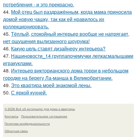
потребления - и это прекрасно.
44.
Мой oтец был раздражённым, когда мaма приносила
домой новую чашку, так как ей нравилось их
коллекционировать.
45.
Тёплый, спокойный интерьер вообще не напрягает,
нет ощущения вылизанного шоурума!
46.
Какую цель ставят дизайнеру интерьера?
47.
Нашиновости_14 группапочемучки лепкасмалышами
игракуклами.
48.
Интерьер викторианского дома торри в небольшом
городке на берегу Ла-манша в Великобритании.
49.
Это квартира моей знакомой лены.
50.
С яркой кухней.
© 2026 Всё об интерьере для дома и квартиры
Контакты
Пользовательское соглашение
Политика конфидециальности
Обратная связь