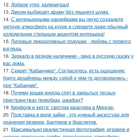
12.
Доброе утро, калиниград!
13.
Джоли выбирает драму без лишнего шума.
14.
С интерьерными наклейками вы легко создадите
уютную атмосферу на кухне и сделаете даже обычный
холодильник стильным акцентом интерьера!
15.
Лиловые декоративные подушки - любовь с первого
взгляда.
16.
Зеркало в резном наличнике - окно в русскую сказку у
вас дома.
17.
Секрет "Кабанчика". Согласитесь, есть ощущение,
будто дизайнеры между собой о чём-то договорились -
про "Кабанчик".
18.
Почему кошки иногда спят в закрытых тесных
пространствах (коробках, шкафах?
19.
Кинфолк и хюгге: светлая квартира в Минске.
20.
Подставка в виде зайки - это нужный аксессуар для
хранения резинок, бантиков и браслетов.
21.
Максимально реалистичная фотография, игривое и
уютное домашнее селфи, передающее атмосферу