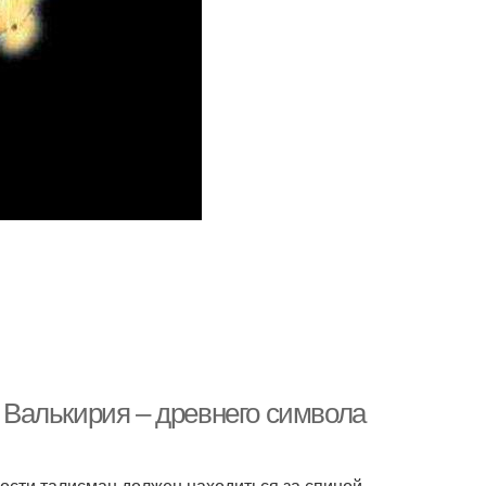
а Валькирия – древнего символа
ости талисман должен находиться за спиной.