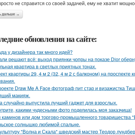
просто не справится со своей задачей, ему не хватит мощно
ь дальше →
ледние обновления на сайте:
уда у дизайнера так много идей?
али решают всё: выход приянки чопры на показе Dior обер
льная квартира в светлых приятных тонах.
ект квартиры 29, 4 м 2 (32, 4 м 2 с балконом) на проспекте
вания.
роекте Draw Me A Face фотограф пит стар и визажистка Ти
ящий макияж.
а случайно выпустила лучший гаджет для взрослых.
трите, какими чудесными фото поделилась моя заказчица!
 каминов или дом торгово-промышленного товарищества "
ьское солнышко любимой спальне.
ульптуру "Волна и Скала" шведский мастер Теодор лундберг