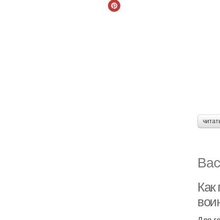
читат
Вас
Как 
вои
Для г