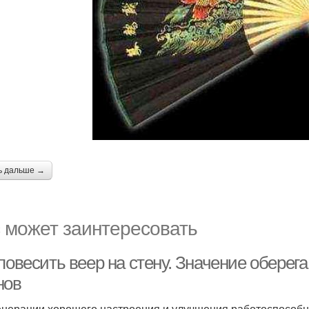
ь дальше →
 может заинтересовать
повесить веер на стену. Значение оберег
нов
енерации хорошего настроения и улучшения работоспособн