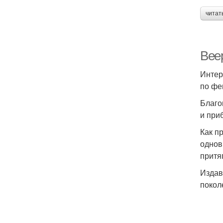
читат
Вее
Интер
по фе
Благо
и при
Как п
однов
притя
Издав
покол