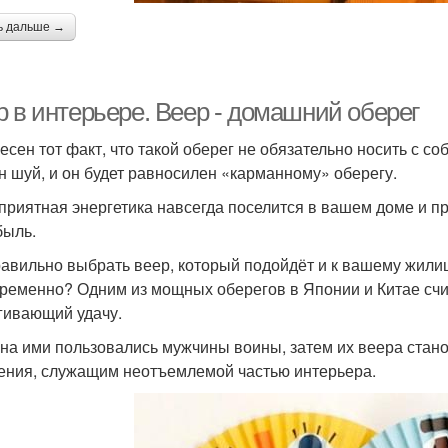
ь дальше →
р в интерьере. Веер - домашний оберег
есен тот факт, что такой оберег не обязательно носить с со
н шуй, и он будет равносилен «карманному» оберегу.
приятная энергетика навсегда поселится в вашем доме и пр
быль.
равильно выбрать веер, который подойдёт и к вашему жилищ
ременно? Одним из мощных оберегов в Японии и Китае счи
гивающий удачу.
на ими пользовались мужчины воины, затем их веера стан
ения, служащим неотъемлемой частью интерьера.