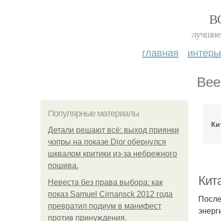
В
лучшие 
главная
интерь
Вее
Популярные материалы
Ки
Детали решают всё: выход приянки
чопры на показе Dior обернулся
шквалом критики из-за небрежного
пошива.
Кит
Невеста без права выбора: как
показ Samuel Cirnansck 2012 года
После
превратил подиум в манифест
энерг
против принуждения.