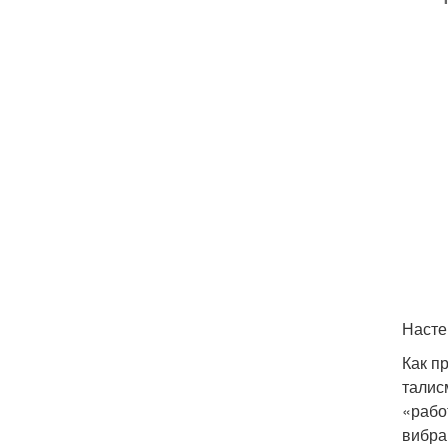
Насте
Как п
талис
«рабо
вибра