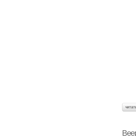
читат
Веер