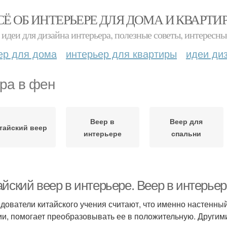
СЁ ОБ ИНТЕРЬЕРЕ ДЛЯ ДОМА И КВАРТИ
идеи для дизайна интерьера, полезные советы, интересны
ер для дома
интерьер для квартиры
идеи ди
ра в фен
Веер в
Веер для
тайский веер
интерьере
спальни
айский веер в интерьере. Веер в интерье
дователи китайского учения считают, что именно настенн
ии, помогает преобразовывать ее в положительную. Другим