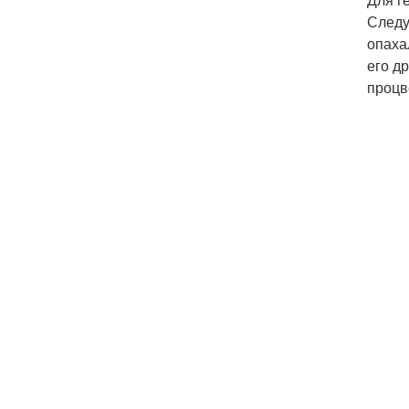
Следу
опаха
его д
процв