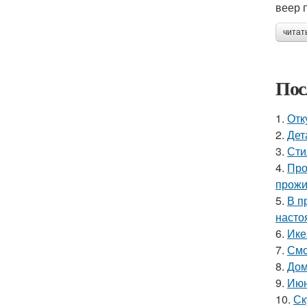
веер 
читат
Пос
1.
Отк
2.
Дет
3.
Сти
4.
Про
прожи
5.
В п
насто
6.
Ике
7.
Смо
8.
Дом
9.
Июн
10.
Ск