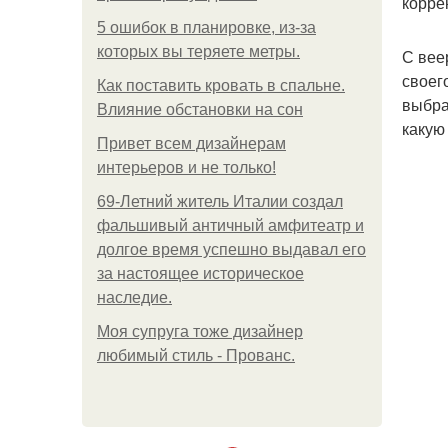
корре
5 ошибок в планировке, из-за
которых вы теряете метры.
С вее
своег
Как поставить кровать в спальне.
выбра
Влияние обстановки на сон
какую
Привет всем дизайнерам
интерьеров и не только!
69-Летний житель Италии создал
фальшивый античный амфитеатр и
долгое время успешно выдавал его
за настоящее историческое
наследие.
Моя супруга тоже дизайнер
любимый стиль - Прованс.