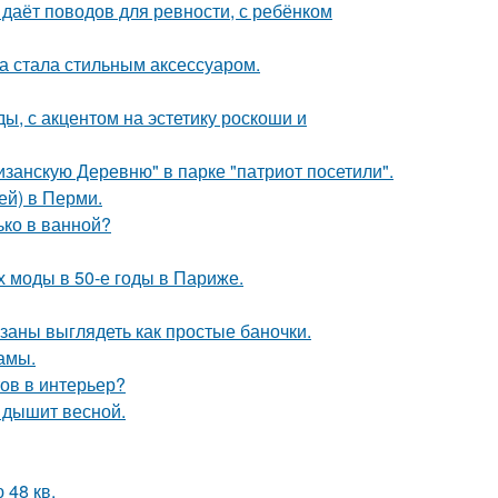
 даёт поводов для ревности, с ребёнком
ка стала стильным аксессуаром.
ы, с акцентом на эстетику роскоши и
занскую Деревню" в парке "патриот посетили".
ей) в Перми.
лько в ванной?
х моды в 50-е годы в Париже.
язаны выглядеть как простые баночки.
мамы.
тов в интерьер?
 дышит весной.
48 кв.