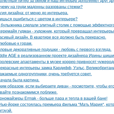
олютный питер за окном и наш интерьер дополняют друг др
чему на груди мадонны разорваны стежки?
гия дизайна: от меню до интерьера.
ишься ошибиться с цветом в интерьере?
 булыжника сделали элитный столик с помощью эффектного
еремайя гудман - художник, который превращал интерьеры
асивый дизайн. В квартире все должно быть прекрасно.
любовью к горам.
ловые декоративные подушки - любовь с первого взгляда.
ddle AGE в реализованном проекте дизайнера Ирины шиши
ролевские апартаменты в музее коррер привносят чужеродн
екрасные интерьеры замка Кардифф, Уэльс, Великобритан
ажаемые одногруппники, очень требуется совет.
ачала была картина.
ким образом, если выбираете диван - посмотрите, чтобы ег
вайте познакомимся поближе.
ономайзеры Ermak - больше пара и тепла в вашей бане!
Нью-йорке состоялась премьера фильма "Мать Мария", кот
этэуэй.