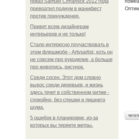
помещ
показ Samuel Cirnansck 2012 года
Оптим
превратил подиум в манифест
против принуждения.
Привет всем дизайнерам
интерьеров и не только!
Стало интересно поучаствовать в
этом флешмобе - Artvsartist, хоть он
не совсем про рукоделие, а больше
про живопись, рисунок.
Среди сосен. Этот дом словно
вырос среди деревьев, и жизнь
здесь течет в собственном ритме -
спокойно, без спешки и лишнего
шума.
читат
5 ошибок в планировке, из-за
которых вы теряете метры.