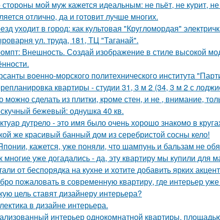
 стороны мой муж кажется идеальным: не пьёт, не курит, не
ляется отлично, да и готовит лучше многих.
езд уходит в город: как культовая "Кругломордая" электрич
роварня ул. труда, 181, ТЦ "Таганай".
омпт: Внешность. Создай изображение в стиле высокой мод
ённости.
рсанты военно-морского политехнического института "Парти
репланировка квартиры - студии 31, 3 м 2 (34, 3 м 2 с лоджи
о можно сделать из плитки, кроме стен, и не , внимание, то
скучный бежевый: однушка 40 кв.
ктуар дутрело - это имя было очень хорошо знакомо в круга
кой же красивый банный дом из серебристой сосны кело!
Японии, кажется, уже поняли, что шампунь и бальзам не об
к многие уже догадались - да, эту квартиру мы купили для 
тали от беспорядка на кухне и хотите добавить ярких акцен
бро пожаловать в современную квартиру, где интерьер уже
кую цель ставят дизайнеру интерьера?
лектика в дизайне интерьера.
ализованный интерьер однокомнатной квартиры, площадью 