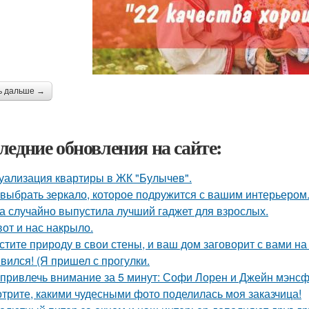
ь дальше →
ледние обновления на сайте:
уализация квартиры в ЖК "Булычев".
 выбрать зеркало, которое подружится с вашим интерьером
а случайно выпустила лучший гаджет для взрослых.
вот и нас накрыло.
стите природу в свои стены, и ваш дом заговорит с вами на
вился! (Я пришел с прогулки.
 привлечь внимание за 5 минут: Софи Лорен и Джейн мэнсф
трите, какими чудесными фото поделилась моя заказчица!