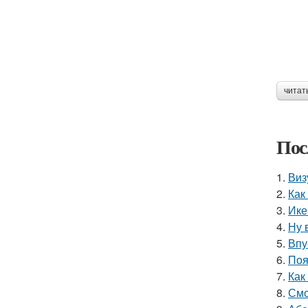
читат
Пос
1.
Виз
2.
Как
3.
Ике
4.
Ну 
5.
Впу
6.
Поя
7.
Как
8.
Смо