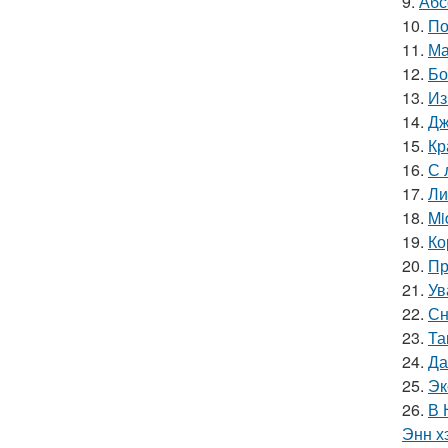
9.
Абс
10.
По
11.
Ма
12.
Бо
13.
Из
14.
Дж
15.
Кр
16.
С 
17.
Ли
18.
Mi
19.
Ко
20.
Пр
21.
Ув
22.
Сн
23.
Та
24.
Да
25.
Эк
26.
В 
Энн х