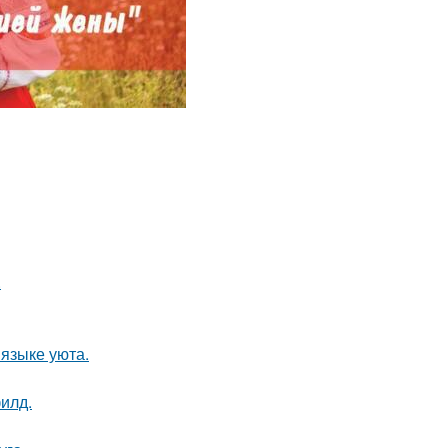
.
 языке уюта.
илд.