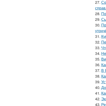
27.
Со
справ
28.
По
29.
Сы
30.
Пр
утонч
31.
Ку
32.
Пе
33.
Чт
34.
Не
35.
Ви
36.
Ка
37.
В 
38.
Ка
39.
Ус
40.
До
41.
Ка
42.
Эк
43.
Ре