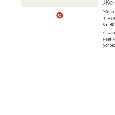
Жен
Жена 
1. же
бы ни
2. же
невин
успок