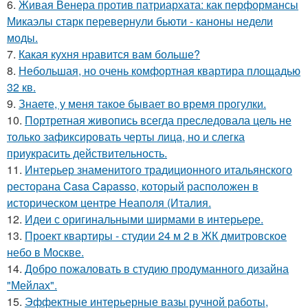
6.
Живая Венера против патриархата: как перформансы
Микаэлы старк перевернули бьюти - каноны недели
моды.
7.
Какая кухня нравится вам больше?
8.
Небольшая, но очень комфортная квартира площадью
32 кв.
9.
Знаете, у меня такое бывает во время прогулки.
10.
Портретная живопись всегда преследовала цель не
только зафиксировать черты лица, но и слегка
приукрасить действительность.
11.
Интерьер знаменитого традиционного итальянского
ресторана Casa Capasso, который расположен в
историческом центре Неаполя (Италия.
12.
Идеи с оригинальными ширмами в интерьере.
13.
Проект квартиры - студии 24 м 2 в ЖК дмитровское
небо в Москве.
14.
Добро пожаловать в студию продуманного дизайна
"Мейлах".
15.
Эффектные интерьерные вазы ручной работы,