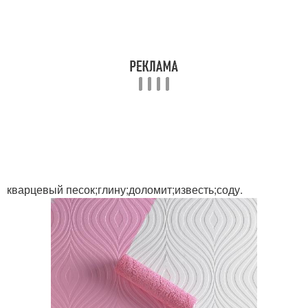
кварцевый песок;глину;доломит;известь;соду.