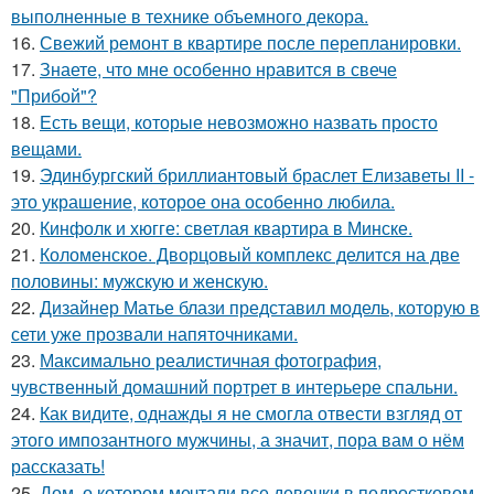
выполненные в технике объемного декора.
16.
Свежий ремонт в квартире после перепланировки.
17.
Знаете, что мне особенно нравится в свече
"Прибой"?
18.
Есть вещи, которые невозможно назвать просто
вещами.
19.
Эдинбургский бриллиантовый браслет Елизаветы II -
это украшение, которое она особенно любила.
20.
Кинфолк и хюгге: светлая квартира в Минске.
21.
Коломенское. Дворцовый комплекс делится на две
половины: мужскую и женскую.
22.
Дизайнер Матье блази представил модель, которую в
сети уже прозвали напяточниками.
23.
Максимально реалистичная фотография,
чувственный домашний портрет в интерьере спальни.
24.
Как видите, однажды я не смогла отвести взгляд от
этого импозантного мужчины, а значит, пора вам о нём
рассказать!
25.
Дом, о котором мечтали все девочки в подростковом