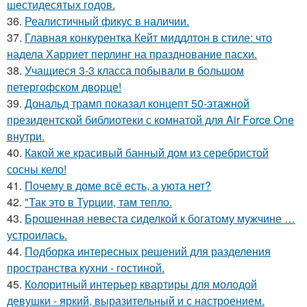
шестидесятых годов.
36.
Реалистичный фикус в наличии.
37.
Главная конкурентка Кейт миддлтон в стиле: что
надела Харриет перлинг на празднование пасхи.
38.
Учащиеся 3-3 класса побывали в большом
петергофском дворце!
39.
Дональд трамп показал концепт 50-этажной
президентской библиотеки с комнатой для Air Force One
внутри.
40.
Какой же красивый банный дом из серебристой
сосны кело!
41.
Почему в доме всё есть, а уюта нет?
42.
"Так это в Турции, там тепло.
43.
Брошенная невеста сиделкой к богатому мужчине …
устроилась.
44.
Подборка интересных решений для разделения
пространства кухни - гостиной.
45.
Колоритный интерьер квартиры для молодой
девушки - яркий, выразительный и с настроением.