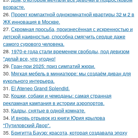
возрасте.
26.
Проект компактной однокомнатной квартиры 32 м 2 в
ЖК инновация в Москве.
27.
Скромная просьба, произнесённая с искренностью и
детской наивностью, способна смягчить сердце даже
самого сурового человека.
28.
1970-е года стали временем свободы, под девизом
"делай все, что угодно!
29.
Гран-при 2025: приз симпатий жюри.
30.
Мягкая мебель в миниатюре: мы создаём диван для
кукольного интерьера.
31.
El Ateneo Grand Splendid.
32.
Кошки, собаки и чемоданы: самая странная
рекламная кампания в истории аэропортов.
33.
Кадры, снятые в одной комнате.
34.
И вновь отрывок из книги Юрия крылова
"Путиловский Двор".
35.
Бригитта Бауэр: красота, которая создавала эпоху