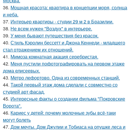
Москва.
36.
Мощная красота: квартира в концепции моря, солнца
и неба.
37.
Интерьер квартиры - студии 29 м 2 в Бразилии.
38.
Не всем нужен "Воздух" в интерьере.
39.
У меня бывают путешествия без красок.
40.
Стиль Кэролин бессетт и Джона Кеннеди - младшего
стал отражением их отношений.
41.
Мимоза комнатная акация серебристая.
42.
Меня пустили пофотографировать на первом этаже
дома елисеевых.
43.
Метро лефортово. Одна из современных станций.
44.
Такой первый этаж дома сделали с совместно со
студией арт фасад.
45.
Интересные факты о создании фильма "Покровские
Ворота".
46.
Кариес у детей: почему молочные зубы всё-таки
могут болеть
47.
Дом мечты. Дом Джулии и Тобиаса на опушке леса и