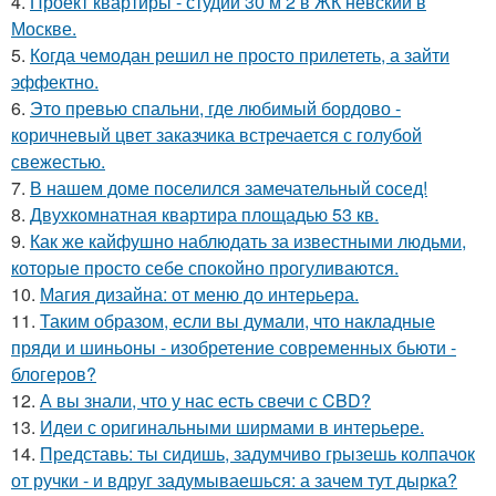
4.
Проект квартиры - студии 30 м 2 в ЖК невский в
Москве.
5.
Когда чемодан решил не просто прилететь, а зайти
эффектно.
6.
Это превью спальни, где любимый бордово -
коричневый цвет заказчика встречается с голубой
свежестью.
7.
В нашем доме поселился замечательный сосед!
8.
Двухкомнатная квартира площадью 53 кв.
9.
Как же кайфушно наблюдать за известными людьми,
которые просто себе спокойно прогуливаются.
10.
Магия дизайна: от меню до интерьера.
11.
Таким образом, если вы думали, что накладные
пряди и шиньоны - изобретение современных бьюти -
блогеров?
12.
А вы знали, что у нас есть свечи с CBD?
13.
Идеи с оригинальными ширмами в интерьере.
14.
Представь: ты сидишь, задумчиво грызешь колпачок
от ручки - и вдруг задумываешься: а зачем тут дырка?