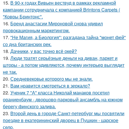
15.
В 90-х годах Вивьен вествуд в рамках рекламной
кампании сотрудничала с компанией Brintons Carpets (
"Ковры Бринтонс".
16.
Бренд анастасии Мироновой снова удивил
провокационным маркетингом.
17.
"Не Магия, а Биология": разгадана тайна "монет фей"
со дна британских рек.
18.
Дачники, у вас точно всё окей?
19.
Люди тратят серьёзные деньги на диван, паркет и
шторы - а потом удивляются, почему интерьер выглядит
не так.
20.
Средневековье которого мы не знали.
21.
Вам нравится смотреться в зеркало?
22.
Ученик 7 "А" класса Николай манаков посетил
ораниенбаум - дворцово-парковый ансамбль на южном
берегу финского залива.
23.
Второй день в городе Санкт-петербург мы посвятили
поездке в екатерининский дворец в Пушкин - царское
село.