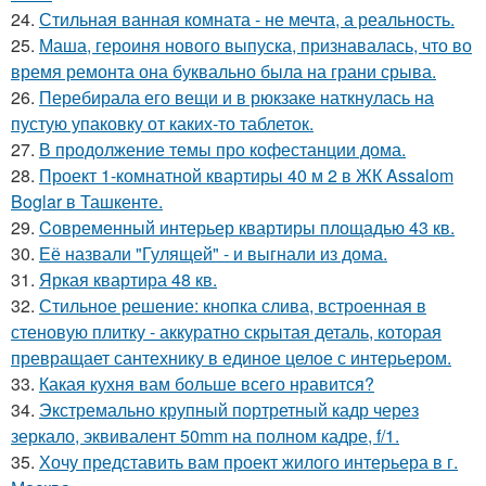
24.
Стильная ванная комната - не мечта, а реальность.
25.
Маша, героиня нового выпуска, признавалась, что во
время ремонта она буквально была на грани срыва.
26.
Перебирала его вещи и в рюкзаке наткнулась на
пустую упаковку от каких-то таблеток.
27.
В продолжение темы про кофестанции дома.
28.
Проект 1-комнатной квартиры 40 м 2 в ЖК Assalom
Boglar в Ташкенте.
29.
Cовременный интерьер квартиры площадью 43 кв.
30.
Её назвали "Гулящей" - и выгнали из дома.
31.
Яркая квартира 48 кв.
32.
Стильное решение: кнопка слива, встроенная в
стеновую плитку - аккуратно скрытая деталь, которая
превращает сантехнику в единое целое с интерьером.
33.
Какая кухня вам больше всего нравится?
34.
Экстремально крупный портретный кадр через
зеркало, эквивалент 50mm на полном кадре, f/1.
35.
Хочу представить вам проект жилого интерьера в г.