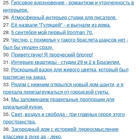
25.
Гипсовое вдохновение - романтизм и утонченность в
интерьере.
26.
Атмосферный интерьер студии для писателя.
27.
Её назвали "Гулящей" - и выгнали из дома.
28.
5 сентября мой первый Ironman 70.
29.
Честно, с похмелья у такого браслета шансов нет -
был бы укушен сразу.
30.
Приветствую! Я творческий блогер!
31.
Интерьер квартиры - студии 29 м 2 в Бразилии.
32.
Роскошный вазон для живого цветка, который был
расписан на заказ.
33.
Рядом с нижним открылся новый дом шанти, и я
поехала перезагружаться от городской суеты.
34.
Мы запоминаем правильные пропорции для
идеальной кухни.
35.
Свет, воздух и свобода - три главных героя этого
пространства.
36.
Загородный дом с историей: переосмысление
классики в духе ар - деко.