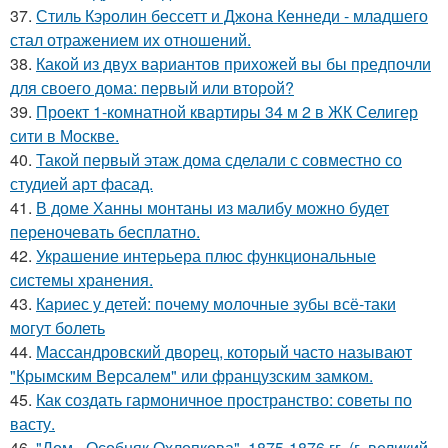
37.
Стиль Кэролин бессетт и Джона Кеннеди - младшего
стал отражением их отношений.
38.
Какой из двух вариантов прихожей вы бы предпочли
для своего дома: первый или второй?
39.
Проект 1-комнатной квартиры 34 м 2 в ЖК Селигер
сити в Москве.
40.
Такой первый этаж дома сделали с совместно со
студией арт фасад.
41.
В доме Ханны монтаны из малибу можно будет
переночевать бесплатно.
42.
Украшение интерьера плюс функциональные
системы хранения.
43.
Кариес у детей: почему молочные зубы всё-таки
могут болеть
44.
Массандровский дворец, который часто называют
"Крымским Версалем" или французским замком.
45.
Как создать гармоничное пространство: советы по
васту.
46.
"Дом - Особняк Охлопкова", 1875-1876 гг. (г. великий