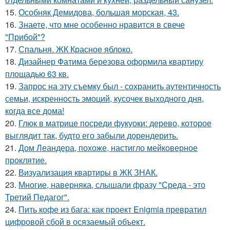
15.
Особняк Демидова, большая морская, 43.
16.
Знаете, что мне особенно нравится в свече
"Прибой"?
17.
Спальня. ЖК Красное яблоко.
18.
Дизайнер Фатима березова оформила квартиру
площадью 63 кв.
19.
Запрос на эту съемку был - сохранить аутентичность
семьи, искренность эмоций, кусочек выходного дня,
когда все дома!
20.
Глюк в матрице посреди фукуоки: дерево, которое
выглядит так, будто его забыли дорендерить.
21.
Дом Леандера, похоже, настигло мейковерное
проклятие.
22.
Визуализация квартиры в ЖК ЗНАК.
23.
Многие, наверняка, слышали фразу "Среда - это
Третий Педагог".
24.
Пить кофе из бага: как проект Enigmia превратил
цифровой сбой в осязаемый объект.