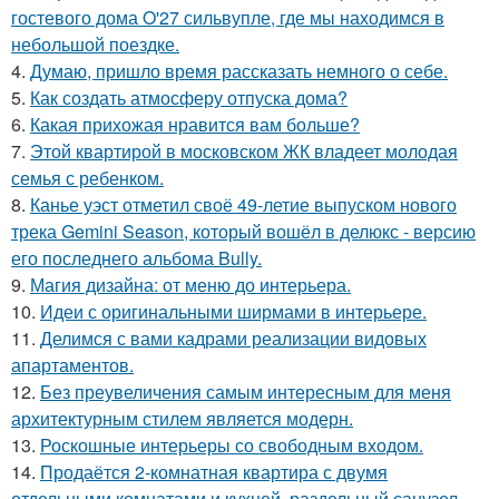
гостевого дома O'27 сильвупле, где мы находимся в
небольшой поездке.
4.
Думаю, пришло время рассказать немного о себе.
5.
Как создать атмосферу отпуска дома?
6.
Какая прихожая нравится вам больше?
7.
Этой квартирой в московском ЖК владеет молодая
семья с ребенком.
8.
Канье уэст отметил своё 49-летие выпуском нового
трека Gemini Season, который вошёл в делюкс - версию
его последнего альбома Bully.
9.
Магия дизайна: от меню до интерьера.
10.
Идеи с оригинальными ширмами в интерьере.
11.
Делимся с вами кадрами реализации видовых
апартаментов.
12.
Без преувеличения самым интересным для меня
архитектурным стилем является модерн.
13.
Роскошные интерьеры со свободным входом.
14.
Продаётся 2-комнатная квартира с двумя
отдельными комнатами и кухней, раздельный санузел.