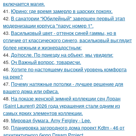
включается магия.
41.
Юрино: где время замерло в царских покоях.
42.
В санатории "Юбилейный" завершен первый этап
модернизации корпуса "парус номер 1".
43.
Васильковый цвет - оттенок синей гаммы, но в
отличие от классического синего, васильковый выглядит
более нежным и жизнерадостным:
44.
До/после. По приезду на объект, мы увидели:
45.
Оч Важный вопрос, товарисчи.
46.
Хотите по-настоящему высокий уровень комфорта
на реке?
47.
Почему натяжные потолки - лучшее решение для
вашего дома или офиса.
48.
На показе женской зимней коллекции сен Лоран
(Saint Laurent) 2026 года украшения стали одним из
самых ярких элементов коллекции.
49.
Мировая бумага. Amy Feigley - Lee.
50.
Планировка загородного дома проект Kdtm - 46 от
архитектурного бюро Dream Project.