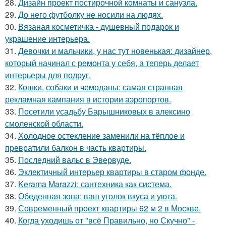
28.
Дизайн проект постирочной комнаты и санузла.
29.
До него футболку не носили на людях.
30.
Вязаная косметичка - душевный подарок и
украшение интерьера.
31.
Девочки и мальчики, у нас тут новенькая: дизайнер,
который начинал с ремонта у себя, а теперь делает
интерьеры для подруг.
32.
Кошки, собаки и чемоданы: самая странная
рекламная кампания в истории аэропортов.
33.
Посетили усадьбу Барышниковых в алексино
смоленской области.
34.
Холодное остекление заменили на тёплое и
превратили балкон в часть квартиры.
35.
Последний вальс в Эвервуде.
36.
Эклектичный интерьер квартиры в старом фонде.
37.
Kerama Marazzi: сантехника как система.
38.
Обеденная зона: ваш уголок вкуса и уюта.
39.
Современный проект квартиры 62 м 2 в Москве.
40.
Когда уходишь от "всё Правильно, но Скучно" -