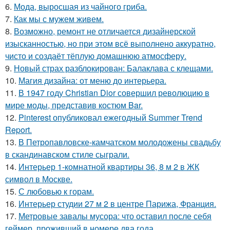
6.
Мода, выросшая из чайного гриба.
7.
Как мы с мужем живем.
8.
Возможно, ремонт не отличается дизайнерской
изысканностью, но при этом всё выполнено аккуратно,
чисто и создаёт тёплую домашнюю атмосферу.
9.
Новый страх разблокирован: Балаклава с клещами.
10.
Магия дизайна: от меню до интерьера.
11.
В 1947 году Christian Dior совершил революцию в
мире моды, представив костюм Bar.
12.
Pinterest опубликовал ежегодный Summer Trend
Report.
13.
В Петропавловске-камчатском молодожены свадьбу
в скандинавском стиле сыграли.
14.
Интерьер 1-комнатной квартиры 36, 8 м 2 в ЖК
символ в Москве.
15.
С любовью к горам.
16.
Интерьер студии 27 м 2 в центре Парижа, Франция.
17.
Метровые завалы мусора: что оставил после себя
геймер, проживший в номере два года.