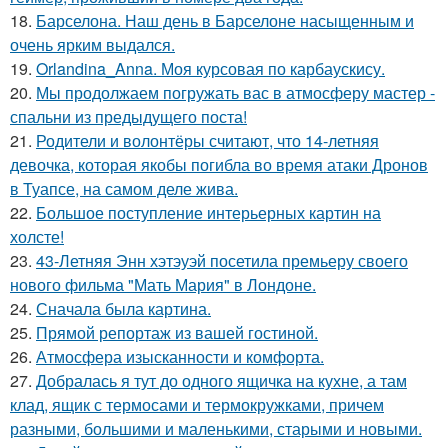
18.
Барселона. Наш день в Барселоне насыщенным и
очень ярким выдался.
19.
Orlandina_Anna. Моя курсовая по карбаускису.
20.
Мы продолжаем погружать вас в атмосферу мастер -
спальни из предыдущего поста!
21.
Родители и волонтёры считают, что 14-летняя
девочка, которая якобы погибла во время атаки Дронов
в Туапсе, на самом деле жива.
22.
Большое поступление интерьерных картин на
холсте!
23.
43-Летняя Энн хэтэуэй посетила премьеру своего
нового фильма "Мать Мария" в Лондоне.
24.
Сначала была картина.
25.
Прямой репортаж из вашей гостиной.
26.
Атмосфера изысканности и комфорта.
27.
Добралась я тут до одного ящичка на кухне, а там
клад, ящик с термосами и термокружками, причем
разными, большими и маленькими, старыми и новыми.