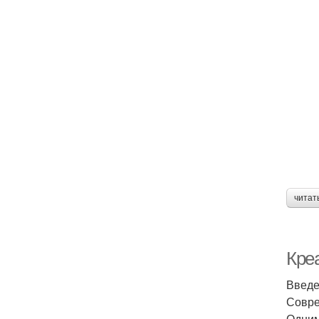
читат
Кре
Введ
Совре
Одним