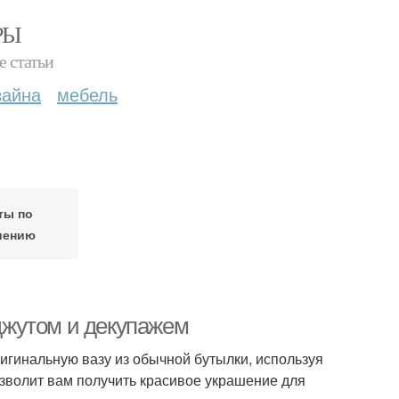
РЫ
е статьи
зайна
мебель
ты по
шению
 джутом и декупажем
игинальную вазу из обычной бутылки, используя
озволит вам получить красивое украшение для