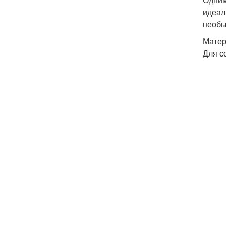
идеал
необы
Матер
Для с