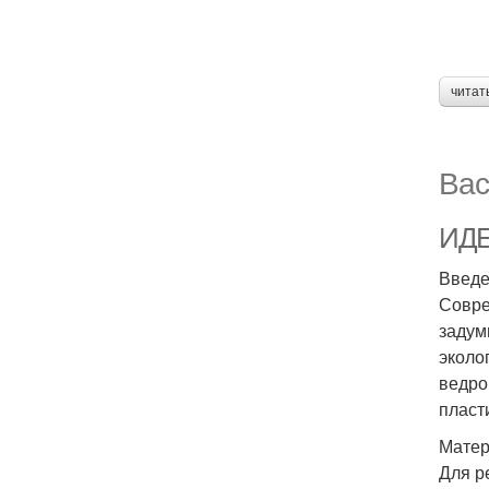
читат
Вас
ИДЕ
Введ
Совре
задум
эколо
ведро
пласт
Матер
Для р