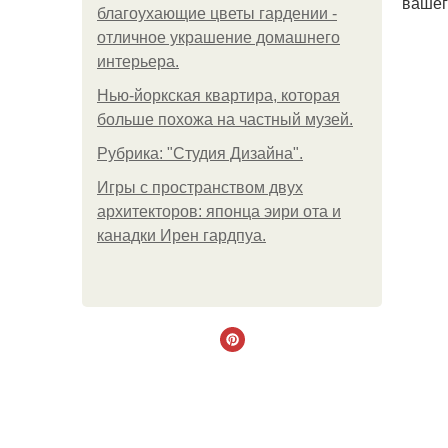
вашег
благоухающие цветы гардении -
отличное украшение домашнего
интерьера.
Нью-йоркская квартира, которая
больше похожа на частный музей.
Рубрика: "Студия Дизайна".
Игры с пространством двух
архитекторов: японца эири ота и
канадки Ирен гардпуа.