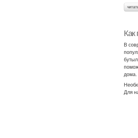
читат
Как
В сов
попул
бутыл
помож
дома.
Необх
Для н