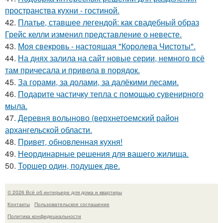
пространства кухни - гостиной.
42.
Платье, ставшее легендой: как свадебный образ
Грейс келли изменил представление о невесте.
43.
Моя свекровь - настоящая "Королева Чистоты".
44.
На днях залила на сайт новые серии, немного всё
там причесала и привела в порядок.
45.
За горами, за долами, за далёкими лесами.
46.
Подарите частичку тепла с помощью сувенирного
мыла.
47.
Деревня волыново (верхнетоемский район
архангельской области.
48.
Привет, обновленная кухня!
49.
Неординарные решения для вашего жилища.
50.
Торшер один, подушек две.
© 2026 Всё об интерьере для дома и квартиры
Контакты
Пользовательское соглашение
Политика конфидециальности