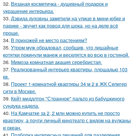
32.
Вязаная косметичка - душевный подарок и
украшение интерьера.
33.
Дэвида духовны заметили на улице в мини-юбке и
парике - звучит как повод для шока, но на деле всё
проще.
34.
В прихожей не место растениям?
35.
Утром муж обрадовал, сообщив, что лишайные
котятки покинули манеж и веселятся во всю в гостиной.
36.
Мимоза комнатная акация серебристая.
37.
Реализованный интерьер квартиры, площадью 103
кв.
38.
Проект 1-комнатной квартиры 34 м 2 в ЖК Селигер
сити в Москве.
39.
Кейт миддлтон "Странное" пальто из бабушкиного
сундука надела.
40.
На Камчатке за 2, 2 млн можно купить не просто
квартиру, а почти личный кинотеатр с видом на вулканы
и океан.
41.
Подборка интересных решений для разделения