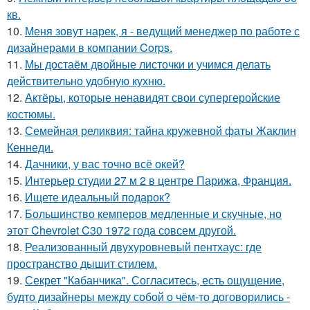
кв.
10.
Меня зовут нарек, я - ведущий менеджер по работе с
дизайнерами в компании Corps.
11.
Мы достаём двойные листочки и учимся делать
действительно удобную кухню.
12.
Актёры, которые ненавидят свои супергеройские
костюмы.
13.
Семейная реликвия: тайна кружевной фаты Жаклин
Кеннеди.
14.
Дачники, у вас точно всё окей?
15.
Интерьер студии 27 м 2 в центре Парижа, Франция.
16.
Ищете идеальный подарок?
17.
Большинство кемперов медленные и скучные, но
этот Chevrolet C30 1972 года совсем другой.
18.
Реализованный двухуровневый пентхаус: где
пространство дышит стилем.
19.
Секрет "Кабанчика". Согласитесь, есть ощущение,
будто дизайнеры между собой о чём-то договорились -