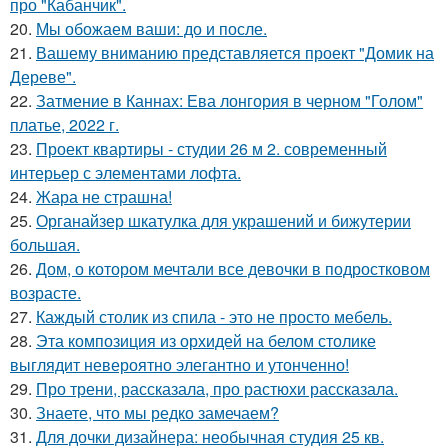
про "Кабанчик".
20.
Мы обожаем ваши: до и после.
21.
Вашему вниманию представляется проект "Домик на
Дереве".
22.
Затмение в Каннах: Ева лонгория в черном "Голом"
платье, 2022 г.
23.
Проект квартиры - студии 26 м 2. современный
интерьер с элементами лофта.
24.
Жара не страшна!
25.
Органайзер шкатулка для украшений и бижутерии
большая.
26.
Дом, о котором мечтали все девочки в подростковом
возрасте.
27.
Каждый столик из спила - это не просто мебель.
28.
Эта композиция из орхидей на белом столике
выглядит невероятно элегантно и утонченно!
29.
Про трени, рассказала, про растюхи рассказала.
30.
Знаете, что мы редко замечаем?
31.
Для дочки дизайнера: необычная студия 25 кв.