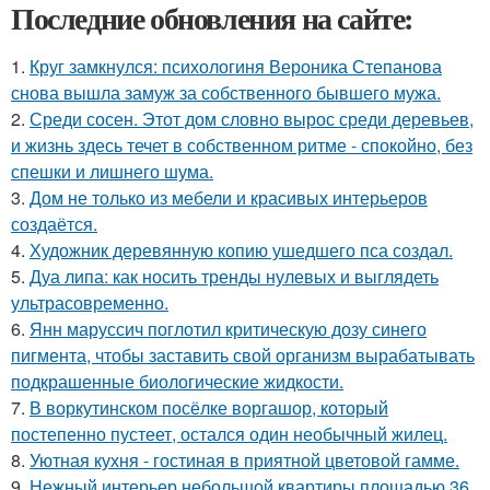
Последние обновления на сайте:
1.
Круг замкнулся: психологиня Вероника Степанова
снова вышла замуж за собственного бывшего мужа.
2.
Среди сосен. Этот дом словно вырос среди деревьев,
и жизнь здесь течет в собственном ритме - спокойно, без
спешки и лишнего шума.
3.
Дом не только из мебели и красивых интерьеров
создаётся.
4.
Художник деревянную копию ушедшего пса создал.
5.
Дуа липа: как носить тренды нулевых и выглядеть
ультрасовременно.
6.
Янн маруссич поглотил критическую дозу синего
пигмента, чтобы заставить свой организм вырабатывать
подкрашенные биологические жидкости.
7.
В воркутинском посёлке воргашор, который
постепенно пустеет, остался один необычный жилец.
8.
Уютная кухня - гостиная в приятной цветовой гамме.
9.
Нежный интерьер небольшой квартиры площадью 36