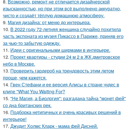
8.
Возможно, ремонт не отличается дизайнерской
изысканностью, но при этом всё выполнено аккуратно,
чисто и создаёт тёплую домашнюю атмосферу.
9.
Магия дизайна: от меню до интерьера.
10.
В 2022 году 72-летняя женщина случайно похитила
часть экспоната из музея Пикассо в Париже, приняв его
за чью-то забытую одежду.
11.
Идеи с оригинальными ширмами в интерьере.
12.
Проект квартиры - студии 24 м 2 в ЖК дмитровское
небо в Москве.
13.
Проверить гардероб на трендовость этим летом
проще, чем кажется.
14.
Гвен Стефани и ее версия Алисы в стране чудес в
клипе "What You Waiting For?
15.
"Не Магия, а Биология": разгадана тайна "монет фей"
со дна британских рек.
16.
Подборка нетипичных и очень красивых решений в
интерьере!
17.
Джудит Холмс Кларк - мама фей Дисней.