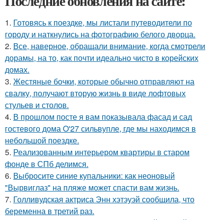
Последние обновления на сайте:
1.
Готовясь к поездке, мы листали путеводители по
городу и наткнулись на фотографию белого дворца.
2.
Все, наверное, обращали внимание, когда смотрели
дорамы, на то, как почти идеально чисто в корейских
домах.
3.
Жестяные бочки, которые обычно отправляют на
свалку, получают вторую жизнь в виде лофтовых
стульев и столов.
4.
В прошлом посте я вам показывала фасад и сад
гостевого дома O'27 сильвупле, где мы находимся в
небольшой поездке.
5.
Реализованным интерьером квартиры в старом
фонде в СПб делимся.
6.
Выбросите синие купальники: как неоновый
"Вырвиглаз" на пляже может спасти вам жизнь.
7.
Голливудская актриса Энн хэтэуэй сообщила, что
беременна в третий раз.