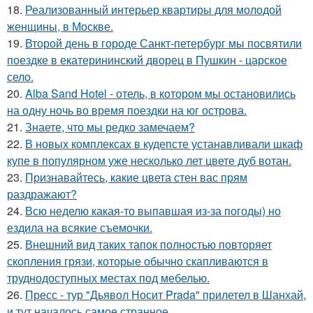
18.
Реализованный интерьер квартиры для молодой
женщины, в Москве.
19.
Второй день в городе Санкт-петербург мы посвятили
поездке в екатерининский дворец в Пушкин - царское
село.
20.
Alba Sand Hotel - отель, в котором мы остановились
на одну ночь во время поездки на юг острова.
21.
Знаете, что мы редко замечаем?
22.
В новых комплексах в кудепсте устанавливали шкаф
купе в популярном уже несколько лет цвете дуб вотан.
23.
Признавайтесь, какие цвета стен вас прям
раздражают?
24.
Всю неделю какая-то выпавшая из-за погоды) но
ездила на всякие съемочки.
25.
Внешний вид таких тапок полностью повторяет
скопления грязи, которые обычно скапливаются в
труднодоступных местах под мебелью.
26.
Пресс - тур "Дьявол Носит Prada" прилетел в Шанхай,
и тут началось самое странное.