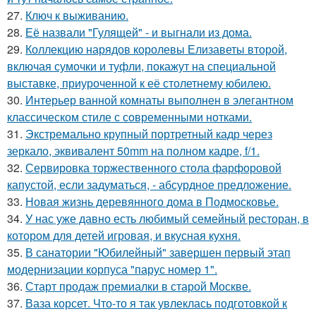
27.
Ключ к выживанию.
28.
Её назвали "Гулящей" - и выгнали из дома.
29.
Коллекцию нарядов королевы Елизаветы второй,
включая сумочки и туфли, покажут на специальной
выставке, приуроченной к её столетнему юбилею.
30.
Интерьер ванной комнаты выполнен в элегантном
классическом стиле с современными нотками.
31.
Экстремально крупный портретный кадр через
зеркало, эквивалент 50mm на полном кадре, f/1.
32.
Сервировка торжественного стола фарфоровой
капустой, если задуматься, - абсурдное предложение.
33.
Новая жизнь деревянного дома в Подмосковье.
34.
У нас уже давно есть любимый семейный ресторан, в
котором для детей игровая, и вкусная кухня.
35.
В санатории "Юбилейный" завершен первый этап
модернизации корпуса "парус номер 1".
36.
Старт продаж премиалки в старой Москве.
37.
Ваза корсет. Что-то я так увлеклась подготовкой к