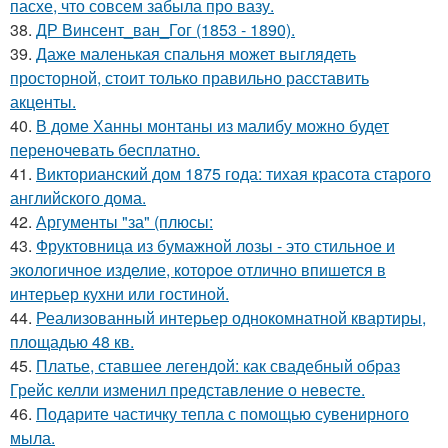
пасхе, что совсем забыла про вазу.
38.
ДР Винсент_ван_Гог (1853 - 1890).
39.
Даже маленькая спальня может выглядеть
просторной, стоит только правильно расставить
акценты.
40.
В доме Ханны монтаны из малибу можно будет
переночевать бесплатно.
41.
Викторианский дом 1875 года: тихая красота старого
английского дома.
42.
Аргументы "за" (плюсы:
43.
Фруктовница из бумажной лозы - это стильное и
экологичное изделие, которое отлично впишется в
интерьер кухни или гостиной.
44.
Реализованный интерьер однокомнатной квартиры,
площадью 48 кв.
45.
Платье, ставшее легендой: как свадебный образ
Грейс келли изменил представление о невесте.
46.
Подарите частичку тепла с помощью сувенирного
мыла.