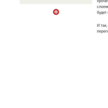
прочи
слоем
будет
И так
перег