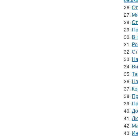
26.
От
27.
Мя
28.
Ст
29.
Пр
30.
В 
31.
Ро
32.
Ст
33.
На
34.
Ви
35.
Та
36.
На
37.
Ко
38.
Пр
39.
Пр
40.
До
41.
Лю
42.
Ма
43.
Ин