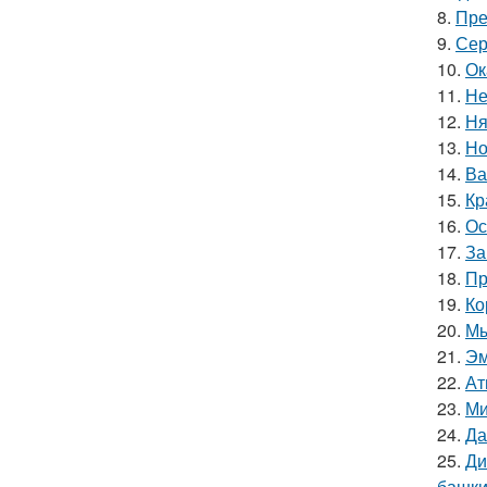
8.
Пре
9.
Сер
10.
Ок
11.
Не
12.
Ня
13.
Но
14.
Ва
15.
Кр
16.
Ос
17.
За
18.
Пр
19.
Ко
20.
Мы
21.
Эм
22.
Ат
23.
Ми
24.
Да
25.
Ди
башки