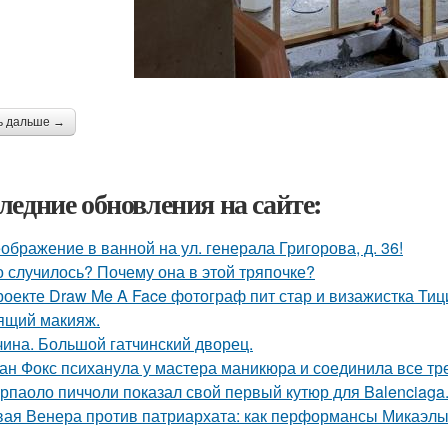
ь дальше →
ледние обновления на сайте:
ображение в ванной на ул. генерала Григорова, д. 36!
о случилось? Почему она в этой тряпочке?
роекте Draw Me A Face фотограф пит стар и визажистка Ти
ящий макияж.
чина. Большой гатчинский дворец.
ан Фокс психанула у мастера маникюра и соединила все тр
рпаоло пиччоли показал свой первый кутюр для Balenciaga
ая Венера против патриархата: как перформансы Микаэлы 