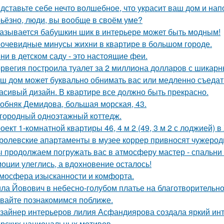
дставьте себе нечто волшебное, что украсит ваш дом и нап
ьёзно, люди, вы вoобще в своём уме?
азывается бабушкин шик в интерьере может быть модным!
очевидные минусы жихни в квартире в большом городе.
ни в детском саду - это настоящие феи.
рвегия построила туалет за 2 миллиона долларов с шикарн
ш дом может буквально обнимать вас или медленно съедать 
асивый дизайн. В квартире все должно быть прекрасно.
обняк Демидова, большая морская, 43.
городный одноэтажный коттедж.
оект 1-комнатной квартиры 46, 4 м 2 (49, 3 м 2 с лоджией) в
ролевские апартаменты в музее коррер привносят чужеродн
 продолжаем погружать вас в атмосферу мастер - спальни 
оции улеглись, а вдохновение осталось!
мосфера изысканности и комфорта.
ла Йовович в небесно-голубом платье на благотворительном
вайте познакомимся поближе.
зайнер интерьеров лилия Асфандиярова создала яркий инт
рских национальных мотивов.