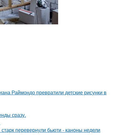
циана Раймондо превратили детские рисунки в
енды сразу.
.
старк перевернули бьюти - каноны недели