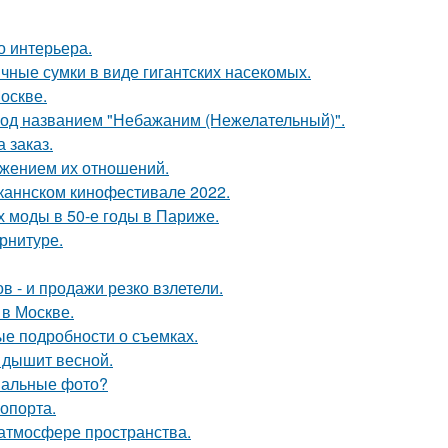
о интерьера.
чные сумки в виде гигантских насекомых.
оскве.
под названием "Небажаним (Нежелательный)".
 заказ.
ажением их отношений.
каннском кинофестивале 2022.
х моды в 50-е годы в Париже.
арнитуре.
 - и продажи резко взлетели.
 в Москве.
ые подробности о съемках.
 дышит весной.
инальные фото?
опорта.
 атмосфере пространства.