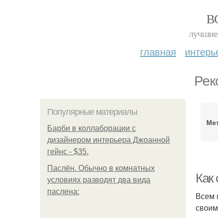
В
лучшие 
главная
интерь
Рек
Популярные материалы
Ме
Барби в коллаборации с
дизайнером интерьера Джоанной
гейнс - $35.
Паслён. Обычно в комнатных
Как
условиях разводят два вида
паслена:
Всем 
своим