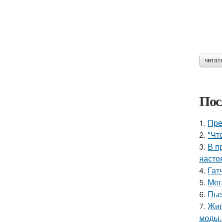
читат
Пос
1.
Пре
2.
"Чт
3.
В п
насто
4.
Гат
5.
Мег
6.
Пье
7.
Жив
моды.