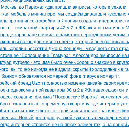
 Москвы до Парижа: куда пришли актрисы, которые уехали.
гкая мебель в миниатюре: мы создаём диван для кукольног
иль против инсектофобии: в Японии создали гиперреалисти
оект 1-комнатной квартиры 42 м 2 в ЖК аквилон митино в М
городе карловаце появился памятник нерождённым детям 
скошный вазон для живого цветка, который был расписан на
иль Кэролин бессетт и Джона Кеннеди - младшего стал отр
стоящее "Воплощение Гламура": Алессандра амбросио на 
ктуар дутрело - это имя было очень хорошо знакомо в круга
кого, вы точно никогда не видели: скрытый холодильник в г
 банном обновляется номерной фонд "паруса номер 1".
рейский бренд Uzon полностью изменил дизайн своих кремов
оект однокомнатной квартиры 36 м 2 в ЖК павелецкая сити
оцесс создания фильма "Покровские Ворота": увлекательн
бро пожаловать в современную квартиру, где интерьер уже
бите ли вы такие фото со стройки или только красивые ф
шенька. Новый ресторан русской кухни от александра Рапп
огда интерьер строится не на ярких элементах, а на общей