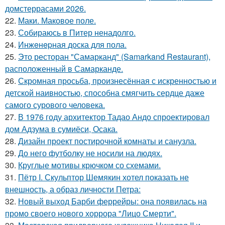
домстеррасами 2026.
22.
Маки. Маковое поле.
23.
Собираюсь в Питер ненадолго.
24.
Инжeнepная доска для пола.
25.
Это ресторан "Самарканд" (Samarkand Restaurant),
расположенный в Самарканде.
26.
Скромная просьба, произнесённая с искренностью и
детской наивностью, способна смягчить сердце даже
самого сурового человека.
27.
В 1976 году архитектор Тадао Андо спроектировал
дом Адзума в сумиёси, Осака.
28.
Дизайн проект постирочной комнаты и санузла.
29.
До него футболку не носили на людях.
30.
Круглые мотивы крючком со схемами.
31.
Пётр I. Скульптор Шемякин хотел показать не
внешность, а образ личности Петра:
32.
Новый выход Барби феррейры: она появилась на
промо своего нового хоррора "Лицо Смерти".