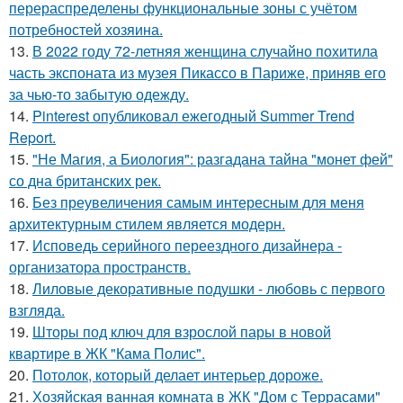
перераспределены функциональные зоны с учётом
потребностей хозяина.
13.
В 2022 году 72-летняя женщина случайно похитила
часть экспоната из музея Пикассо в Париже, приняв его
за чью-то забытую одежду.
14.
Pinterest опубликовал ежегодный Summer Trend
Report.
15.
"Не Магия, а Биология": разгадана тайна "монет фей"
со дна британских рек.
16.
Без преувеличения самым интересным для меня
архитектурным стилем является модерн.
17.
Исповедь серийного переездного дизайнера -
организатора пространств.
18.
Лиловые декоративные подушки - любовь с первого
взгляда.
19.
Шторы под ключ для взрослой пары в новой
квартире в ЖК "Кама Полис".
20.
Потолок, который делает интерьер дороже.
21.
Хозяйская ванная комната в ЖК "Дом с Террасами"