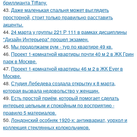
бриллианта Tiffany.
43.
Даже маленькая спальня может выглядеть
просторной, стоит только правильно расставить
акценты.
44.
24 марта у группы 221 Р 111 в рамках дисциплины
"Дизайн Интерьера" прошел экзамен.
45.
Мы продолжаем рум - тур по квартире 49 кв.
46.
Проект 1-комнатной квартиры почти 40 м 2 в ЖК Грин
парк в Москве.
47.
Проект 1-комнатной квартиры 46 м 2 в ЖК Ever в
Москве.
48.
Студия Лебедева создала открытку к 8 марта,
которая вызвала недовольство у женщин.
49.
Есть простой приём, который помогает сделать
интерьер цельным и спокойным по восприятию -
правило 5 материалов.
50.
Лондонский особняк 1920-х: антиквариат, уорхол и
коллекция стеклянных колокольчиков.