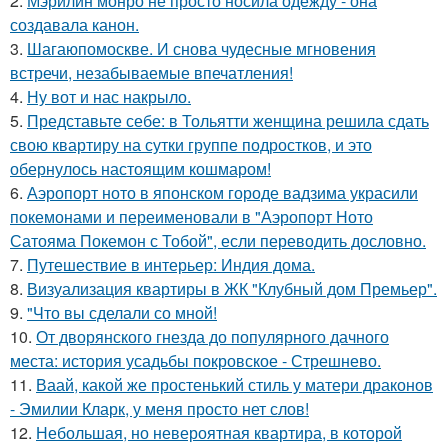
2.
Мэрилин монро не просто носила одежду - она
создавала канон.
3.
Шагаюпомоскве. И снова чудесные мгновения
встречи, незабываемые впечатления!
4.
Ну вот и нас накрыло.
5.
Представьте себе: в Тольятти женщина решила сдать
свою квартиру на сутки группе подростков, и это
обернулось настоящим кошмаром!
6.
Аэропорт ното в японском городе вадзима украсили
покемонами и переименовали в "Аэропорт Ното
Сатояма Покемон с Тобой", если переводить дословно.
7.
Путешествие в интерьер: Индия дома.
8.
Визуализация квартиры в ЖК "Клубный дом Премьер".
9.
"Что вы сделали со мной!
10.
От дворянского гнезда до популярного дачного
места: история усадьбы покровское - Стрешнево.
11.
Ваай, какой же простенький стиль у матери драконов
- Эмилии Кларк, у меня просто нет слов!
12.
Небольшая, но невероятная квартира, в которой