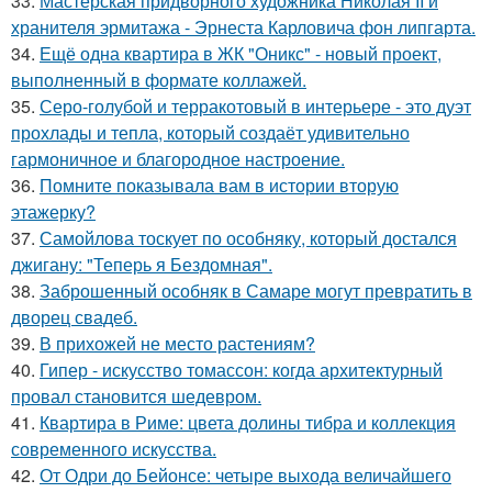
33.
Мастерская придворного художника Николая II и
хранителя эрмитажа - Эрнеста Карловича фон липгарта.
34.
Ещё одна квартира в ЖК "Оникс" - новый проект,
выполненный в формате коллажей.
35.
Серо-голубой и терракотовый в интерьере - это дуэт
прохлады и тепла, который создаёт удивительно
гармоничное и благородное настроение.
36.
Помните показывала вам в истории вторую
этажерку?
37.
Самойлова тоскует по особняку, который достался
джигану: "Теперь я Бездомная".
38.
Заброшенный особняк в Самаре могут превратить в
дворец свадеб.
39.
В прихожей не место растениям?
40.
Гипер - искусство томассон: когда архитектурный
провал становится шедевром.
41.
Квартира в Риме: цвета долины тибра и коллекция
современного искусства.
42.
От Одри до Бейонсе: четыре выхода величайшего