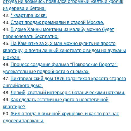
откуда ни возьмись появился огромный жёлтый кролик
из дерева и бетона.
42.
* квартира 32 кв.
43.
Старт продаж премиалки в старой Москве.
44.
В доме Ханны монтаны из малибу можно будет
переночевать бесплатно.
45.
На Камчатке за 2, 2 млн можно купить не просто
квартиру, а почти личный кинотеатр с видом на вулканы
и океан.
46.
Процесс создания фильма "Покровские Ворота":
увлекательные подробности о съемках.
47.
Викторианский дом 1875 года: тихая красота старого
английского дома.
48.
Легкий, светлый интерьер с ботаническими нотками.
49.
Как сделать эстетичные фото в неэстетичной
квартире?
50.
Жил я тогда в обычной хрущёвке, и как-то раз нас
одолели тараканы.