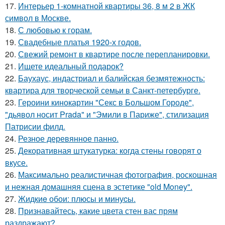
17.
Интерьер 1-комнатной квартиры 36, 8 м 2 в ЖК
символ в Москве.
18.
С любовью к горам.
19.
Свадебные платья 1920-х годов.
20.
Свежий ремонт в квартире после перепланировки.
21.
Ищете идеальный подарок?
22.
Баухаус, индастриал и балийская безмятежность:
квартира для творческой семьи в Санкт-петербурге.
23.
Героини кинокартин "Секс в Большом Городе",
"дьявол носит Prada" и "Эмили в Париже", стилизация
Патрисии филд.
24.
Резное деревянное панно.
25.
Декоративная штукатурка: когда стены говорят о
вкусе.
26.
Максимально реалистичная фотография, роскошная
и нежная домашняя сцена в эстетике "old Money".
27.
Жидкиe обои: плюсы и минуcы.
28.
Признавайтесь, какие цвета стен вас прям
раздражают?