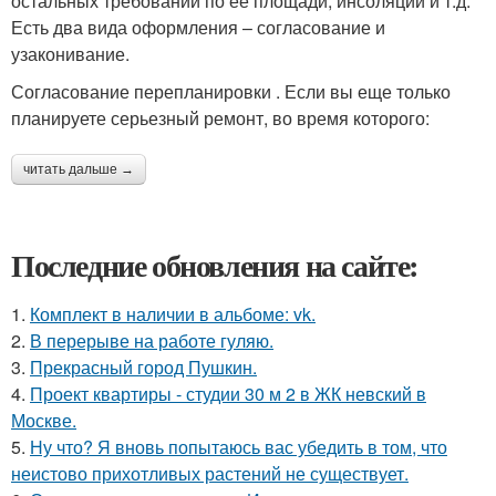
остальных требований по её площади, инсоляции и т.д.
Есть два вида оформления – согласование и
узаконивание.
Согласование перепланировки . Если вы еще только
планируете серьезный ремонт, во время которого:
читать дальше →
Последние обновления на сайте:
1.
Комплект в наличии в альбоме: vk.
2.
В перерыве на работе гуляю.
3.
Прекрасный город Пушкин.
4.
Проект квартиры - студии 30 м 2 в ЖК невский в
Москве.
5.
Ну что? Я вновь попытаюсь вас убедить в том, что
неистово прихотливых растений не существует.