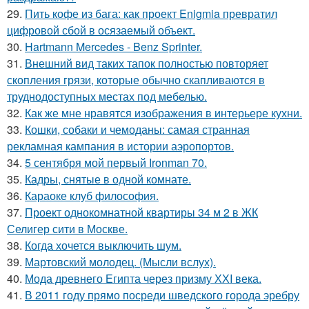
29.
Пить кофе из бага: как проект Enigmia превратил
цифровой сбой в осязаемый объект.
30.
Hartmann Mercedes - Benz Sprinter.
31.
Внешний вид таких тапок полностью повторяет
скопления грязи, которые обычно скапливаются в
труднодоступных местах под мебелью.
32.
Как же мне нравятся изображения в интерьере кухни.
33.
Кошки, собаки и чемоданы: самая странная
рекламная кампания в истории аэропортов.
34.
5 сентября мой первый Ironman 70.
35.
Кадры, снятые в одной комнате.
36.
Караоке клуб философия.
37.
Проект однокомнатной квартиры 34 м 2 в ЖК
Селигер сити в Москве.
38.
Когда хочется выключить шум.
39.
Мартовский молодец. (Мысли вслух).
40.
Мода древнего Египта через призму ХХI века.
41.
В 2011 году прямо посреди шведского города эребру