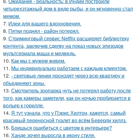
6.
Ожидание - реальность: в Индии построили
четырехэтажный дом в виде рыбы, и он мгновенно стал
мемом.
7.
Идеи для вашего вдохновения.
8.
Пятки поднял - район потерял.
9.
Стриминговый сервис Netflix расширяет библиотеку
контента, заключив сделку на показ новых эпизодов
мультсериала маша и медведь.
10.
Как мы с мужем живем.
11.
Мы индивидуально работаем с каждым клиентом.
12.
- световые линии проходят через всю квартиру и
объединяют зоны.
13.
Смотритель зоопарка чуть не потерял работу после
того, как камеры заметили, как он ночью пробирается в
вольер к горилле.
14.
Я тут узнала, что у Пэрис Хилтон, кажется, самый
красивый переносной туалет во всём Беверли хиллз.
15.
Боишься ошибиться с цветом в интерьере?
16.
Ханде эрчел выросла в икону стиля.