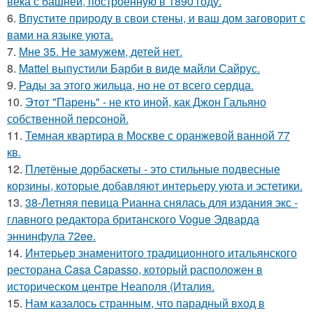
века с башней, построенную в 1890 году.
6.
Впустите природу в свои стены, и ваш дом заговорит с
вами на языке уюта.
7.
Мне 35. Не замужем, детей нет.
8.
Mattel выпустили Барби в виде майли Сайрус.
9.
Рады за этого жильца, но не от всего сердца.
10.
Этот "Парень" - не кто иной, как Джон Гальяно
собственной персоной.
11.
Темная квартира в Москве с оранжевой ванной 77
кв.
12.
Плетёные дорбаскеты - это стильные подвесные
корзины, которые добавляют интерьеру уюта и эстетики.
13.
38-Летняя певица Рианна снялась для издания экс -
главного редактора британского Vogue Эдварда
эннинфула 72ee.
14.
Интерьер знаменитого традиционного итальянского
ресторана Casa Capasso, который расположен в
историческом центре Неаполя (Италия.
15.
Нам казалось странным, что парадный вход в