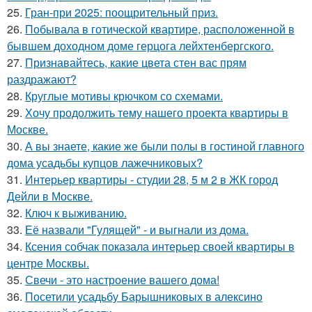
25.
Гран-при 2025: поощрительный приз.
26.
Побывала в готической квартире, расположенной в
бывшем доходном доме герцога лейхтенбергского.
27.
Признавайтесь, какие цвета стен вас прям
раздражают?
28.
Круглые мотивы крючком со схемами.
29.
Хочу продолжить тему нашего проекта квартиры в
Москве.
30.
А вы знаете, какие же были полы в гостиной главного
дома усадьбы купцов лажечниковых?
31.
Интерьер квартиры - студии 28, 5 м 2 в ЖК город
Дейли в Москве.
32.
Ключ к выживанию.
33.
Её назвали "Гулящей" - и выгнали из дома.
34.
Ксения собчак показала интерьер своей квартиры в
центре Москвы.
35.
Свечи - это настроение вашего дома!
36.
Посетили усадьбу Барышниковых в алексино