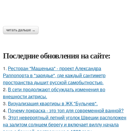
читать дальше →
Последние обновления на сайте:
1.
Ресторан "Машенька" - проект Александра
Раппопорта в "зарядье", где каждый сантиметр
пространства дышит русской самобытностью.
2.
В сети продолжают обсуждать изменения во
внешности актрисы.
3.
Визуализация квартиры в ЖК "Булычев".
4.
Почему покраска - это топ для современной ванной?
5.
Этот невероятный летний уголок Швеции расположен
на залитом солнцем берегу и включает виллу начала