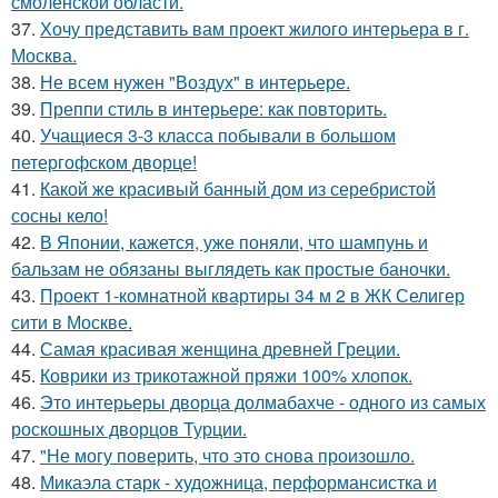
смоленской области.
37.
Хочу представить вам проект жилого интерьера в г.
Москва.
38.
Не всем нужен "Воздух" в интерьере.
39.
Преппи стиль в интерьере: как повторить.
40.
Учащиеся 3-3 класса побывали в большом
петергофском дворце!
41.
Какой же красивый банный дом из серебристой
сосны кело!
42.
В Японии, кажется, уже поняли, что шампунь и
бальзам не обязаны выглядеть как простые баночки.
43.
Проект 1-комнатной квартиры 34 м 2 в ЖК Селигер
сити в Москве.
44.
Самая красивая женщина древней Греции.
45.
Коврики из трикотажной пряжи 100% хлопок.
46.
Это интерьеры дворца долмабахче - одного из самых
роскошных дворцов Турции.
47.
"Не могу поверить, что это снова произошло.
48.
Микаэла старк - художница, перформансистка и