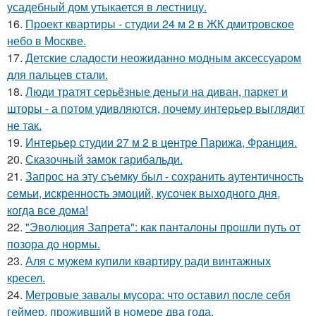
усадебный дом утыкается в лестницу.
16.
Проект квартиры - студии 24 м 2 в ЖК дмитровское
небо в Москве.
17.
Детские сладости неожиданно модным аксессуаром
для пальцев стали.
18.
Люди тратят серьёзные деньги на диван, паркет и
шторы - а потом удивляются, почему интерьер выглядит
не так.
19.
Интерьер студии 27 м 2 в центре Парижа, Франция.
20.
Сказочный замок гарибальди.
21.
Запрос на эту съемку был - сохранить аутентичность
семьи, искренность эмоций, кусочек выходного дня,
когда все дома!
22.
"Эволюция Запрета": как панталоны прошли путь от
позора до нормы.
23.
Аля с мужем купили квартиру ради винтажных
кресел.
24.
Метровые завалы мусора: что оставил после себя
геймер, проживший в номере два года.