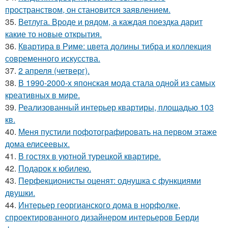
пространством, он становится заявлением.
35.
Ветлуга. Вроде и рядом, а каждая поездка дарит
какие то новые открытия.
36.
Квартира в Риме: цвета долины тибра и коллекция
современного искусства.
37.
2 апреля (четверг).
38.
В 1990-2000-х японская мода стала одной из самых
креативных в мире.
39.
Реализованный интерьер квартиры, площадью 103
кв.
40.
Меня пустили пофотографировать на первом этаже
дома елисеевых.
41.
В гостях в уютной турецкой квартире.
42.
Подарок к юбилею.
43.
Перфекционисты оценят: однушка с функциями
двушки.
44.
Интерьер георгианского дома в норфолке,
спроектированного дизайнером интерьеров Берди