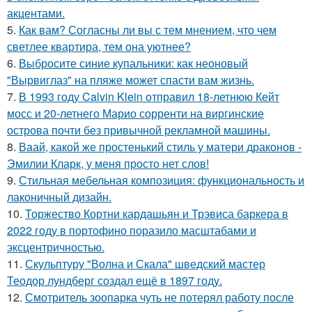
акцентами.
5.
Как вам? Согласны ли вы с тем мнением, что чем
светлее квартира, тем она уютнее?
6.
Выбросите синие купальники: как неоновый
"Вырвиглаз" на пляже может спасти вам жизнь.
7.
В 1993 году Calvin Klein отправил 18-летнюю Кейт
мосс и 20-летнего Марио сорренти на виргинские
острова почти без привычной рекламной машины.
8.
Ваай, какой же простенький стиль у матери драконов -
Эмилии Кларк, у меня просто нет слов!
9.
Стильная мебельная композиция: функциональность и
лаконичный дизайн.
10.
Торжество Кортни кардашьян и Трэвиса баркера в
2022 году в портофино поразило масштабами и
эксцентричностью.
11.
Скульптуру "Волна и Скала" шведский мастер
Теодор лундберг создал ещё в 1897 году.
12.
Смотритель зоопарка чуть не потерял работу после