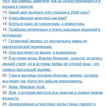
того, как камеры заметили, как он ночью пробирается в
вольер к горилле.
13.
Какой цвет выбрать для спальни в 2026 году?
14.
Атмосферная квартира как вам?
15.
Бояться надо не тарелочниц, а ремонтниц.
16.
Подборка нетипичных и очень красивых решений в
интерьере!
17.
Гатчинский дворец: от охотничьего замка до
императорской резиденции.
18.
Она выглядит не модно, а выверенно.
19.
В истории моды Жаклин Кеннеди - онассис осталась
иконой стиля, но в истории любви её второй брак - это
символ фатальной ошибки.
20.
Глюк в матрице посреди фукуоки: дерево, которое
выглядит так, будто его забыли дорендерить.
21.
Маки. Маковое поле.
22.
Дом, о котором мечтали все девочки в подростковом
возрасте.
23.
Декоративная штукатурка: когда стены говорят о