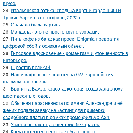
вкусе.
24.
Итальянская готика: свадьба Кортни кардашьян и
Трэвис баркер в портофино, 2022 г.
25.
Сначала была картина.
26.
Мандала - это не просто круг с узорами.
27.
Пить кофе из бага: как проект Enigmia превратил
цифровой сбой в осязаемый объект.
28.
Гипсовое вдохновение - романтизм и утонченность в
интерьере.
29.
Г. ростов великий.
30.
Наши вафельные полотенца GM европейским
шармом наполнены.
31.
Бригитта Бауэр: красота, которая создавала эпоху
шестидесятых годов.
32.
Обычная пара: невеста по имени Александра и её
жених подали заявку на кастинг для примерки
свадебного платья в рамках промо фильма A24.
33.
У меня бывают путешествия без красок.
34.
Когда интерьер перестаёт быть просто