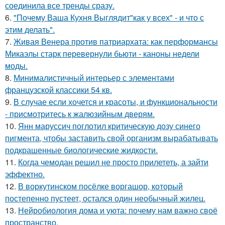
соединила все тренды сразу.
6.
"Почему Ваша Кухня Выглядит"как у всех" - и что с
этим делать".
7.
Живая Венера против патриархата: как перформансы
Микаэлы старк перевернули бьюти - каноны недели
моды.
8.
Минималистичный интерьер с элементами
французской классики 54 кв.
9.
В случае если хочется и красоты, и функциональности
- присмотритесь к жалюзийным дверям.
10.
Янн маруссич поглотил критическую дозу синего
пигмента, чтобы заставить свой организм вырабатывать
подкрашенные биологические жидкости.
11.
Когда чемодан решил не просто прилететь, а зайти
эффектно.
12.
В воркутинском посёлке воргашор, который
постепенно пустеет, остался один необычный жилец.
13.
Нейробиология дома и уюта: почему нам важно своё
пространство.