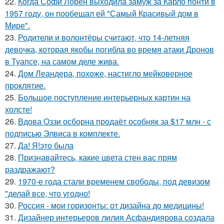
22.
Когда Софи Лорен выходила замуж за Карло понти в
1957 году, он пообещал ей "Самый Красивый дом в
Мире".
23.
Родители и волонтёры считают, что 14-летняя
девочка, которая якобы погибла во время атаки Дронов
в Туапсе, на самом деле жива.
24.
Дом Леандера, похоже, настигло мейковерное
проклятие.
25.
Большое поступление интерьерных картин на
холсте!
26.
Вдова Оззи осборна продаёт особняк за $17 млн - с
подписью Элвиса в комплекте.
27.
Да! Я!это была
28.
Признавайтесь, какие цвета стен вас прям
раздражают?
29.
1970-е года стали временем свободы, под девизом
"делай все, что угодно!
30.
Россия - мои горизонты: от дизайна до медицины!
31.
Дизайнер интерьеров лилия Асфандиярова создала