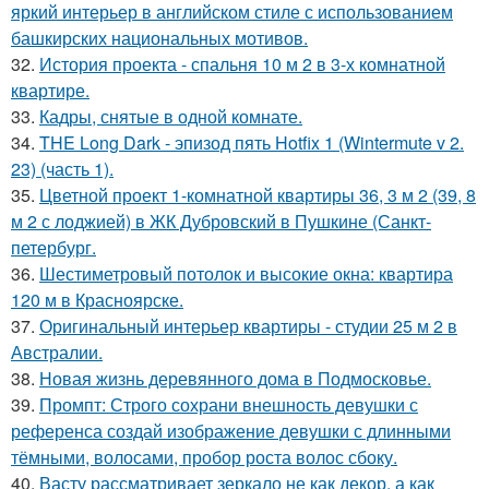
яркий интерьер в английском стиле с использованием
башкирских национальных мотивов.
32.
История проекта - спальня 10 м 2 в 3-х комнатной
квартире.
33.
Кадры, снятые в одной комнате.
34.
THE Long Dark - эпизод пять Hotfix 1 (Wintermute v 2.
23) (часть 1).
35.
Цветной проект 1-комнатной квартиры 36, 3 м 2 (39, 8
м 2 с лоджией) в ЖК Дубровский в Пушкине (Санкт-
петербург.
36.
Шестиметровый потолок и высокие окна: квартира
120 м в Красноярске.
37.
Оригинальный интерьер квартиры - студии 25 м 2 в
Австралии.
38.
Новая жизнь деревянного дома в Подмосковье.
39.
Промпт: Строго сохрани внешность девушки с
референса создай изображение девушки с длинными
тёмными, волосами, пробор роста волос сбоку.
40.
Васту рассматривает зеркало не как декор, а как