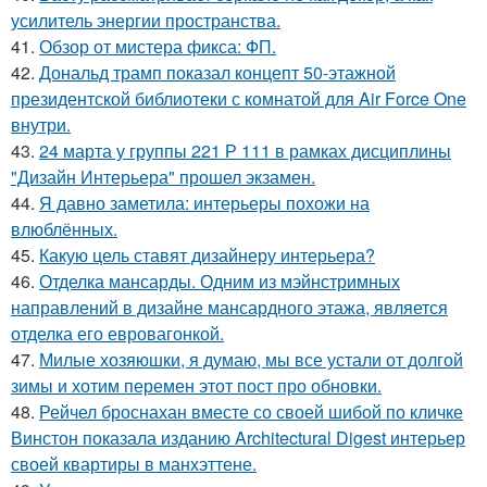
усилитель энергии пространства.
41.
Обзор от мистера фикса: ФП.
42.
Дональд трамп показал концепт 50-этажной
президентской библиотеки с комнатой для Air Force One
внутри.
43.
24 марта у группы 221 Р 111 в рамках дисциплины
"Дизайн Интерьера" прошел экзамен.
44.
Я давно заметила: интерьеры похожи на
влюблённых.
45.
Какую цель ставят дизайнеру интерьера?
46.
Отделка мансарды. Одним из мэйнстримных
направлений в дизайне мансардного этажа, является
отделка его евровагонкой.
47.
Милые хозяюшки, я думаю, мы все устали от долгой
зимы и хотим перемен этот пост про обновки.
48.
Рейчел броснахан вместе со своей шибой по кличке
Винстон показала изданию Architectural Digest интерьер
своей квартиры в манхэттене.