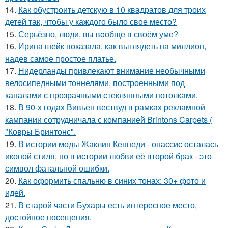
14.
Как обустроить детскую в 10 квадратов для троих
детей так, чтобы у каждого было свое место?
15.
Серьёзно, люди, вы вoобще в своём уме?
16.
Ирина шейк показала, как выглядеть на миллион,
надев самое простое платье.
17.
Нидерланды привлекают внимание необычными
велосипедными тоннелями, построенными под
каналами с прозрачными стеклянными потолками.
18.
В 90-х годах Вивьен вествуд в рамках рекламной
кампании сотрудничала с компанией Brintons Carpets (
"Ковры Бринтонс".
19.
В истории моды Жаклин Кеннеди - онассис осталась
иконой стиля, но в истории любви её второй брак - это
символ фатальной ошибки.
20.
Как оформить спальню в синих тонах: 30+ фото и
идей.
21.
В старой части Бухары есть интересное место,
достойное посещения.