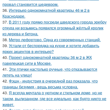
провал становится шедевром.
36.
Интерьер однокомнатной квартиры 46 м 2 в
Краснодаре.
37.
В 2011 году прямо посреди шведского города эребру
откуда ни возьмись появился огромный жёлтый кролик
из дерева и бетона.
38.
Метро лефортово. Одна из современных станций.
39.
Устали от беспорядка на кухне и хотите добавить
ярких акцентов в интерьер?
40.
Проект однокомнатной квартиры 36 м 2 в ЖК
павелецкая сити в Москве.
41.
Эти птички настолько ручные, что отказываются
лететь на улицу!
42.
Фэшн - индустрия в очередной раз показала, что
границы безумия - вещь весьма условна.
43.
Я всегда мечтала о уютном и стильном доме, но не
таком, вылизанном, где все идеально, как будто никто не
живет.