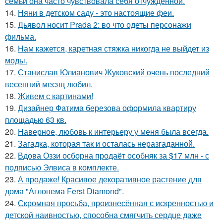
семьи она часто чувствовала себя отчужденной.
14.
Няни в детском саду - это настоящие феи.
15.
Дьявол носит Prada 2: во что одеты персонажи
фильма.
16.
Нам кажется, каретная стяжка никогда не выйдет из
моды.
17.
Станислав Юлианович Жуковский очень последний
весенний месяц любил.
18.
Живем с картинами!
19.
Дизайнер Фатима березова оформила квартиру
площадью 63 кв.
20.
Наверное, любовь к интерьеру у меня была всегда.
21.
Загадка, которая так и осталась неразгаданной.
22.
Вдова Оззи осборна продаёт особняк за $17 млн - с
подписью Элвиса в комплекте.
23.
А продаже! Красивое декоративное растение для
дома "Аглонема Ferst Diamond".
24.
Скромная просьба, произнесённая с искренностью и
детской наивностью, способна смягчить сердце даже