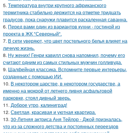
5.
Температура внутри крупного африканского
термитника стабильно держится на отметке тридцать
градусов, пока снаружи плавится раскаленная саванна.
6.
Перед вами один из вариантов кухни - гостиной из
проекта в ЖК "Северный".
7.
В сети уверяют, что цвет постельного белья влияет на
личную жизнь.
8.
Ну жених! Генри кавилл снова напомнил, почему его
считают одним из самых стильных мужчин голливуда.
9.
Шалфейная классика. Вспомните первые интерьеры,
созданные с помощью ИИ.
10.
В некотором царстве, в некотором государстве, а
именно на мокрой от летнего ливня асфальтовой
парковке, стоял дивный зверь.
11.
Доброе утро, калиниград!
12.
Светлая, красивая и уютная квартира.
13.
30-Летняя актриса Аня Тейлор - Джой призналась,
что из-за сложного детства и постоянных переездов