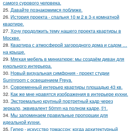
самого сурового человека.
25.
Давайте познакомимся поближе.
26.
История проекта - спальня 10 м 2 в 3-х комнатной
квартире.
27.
Хочу продолжить тему нашего проекта квартиры в
Москве.
28.
Квартира с атмосферой загородного дома и садом …
на крыше.
29.
Мягкая мебель в миниатюре: мы создаём диван для
кукольного интерьера.
30.
Новый визуальная симфония - проект студии
Suninroom с освещением Freya.
31.
Cовременный интерьер квартиры площадью 43 кв.
32.
Как же мне нравятся изображения в интерьере кухни.
33.
Экстремально крупный портретный кадр через
зеркало, эквивалент 50mm на полном кадре, f/1.
34.
Мы запоминаем правильные пропорции для
идеальной кухни.
35.
Гипер - искусство томассон: когда архитектурный