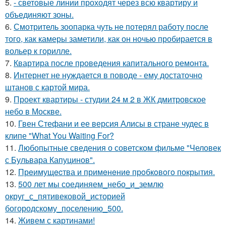
5.
- световые линии проходят через всю квартиру и
объединяют зоны.
6.
Смотритель зоопарка чуть не потерял работу после
того, как камеры заметили, как он ночью пробирается в
вольер к горилле.
7.
Квартира после проведения капитального ремонта.
8.
Интернет не нуждается в поводе - ему достаточно
штанов с картой мира.
9.
Проект квартиры - студии 24 м 2 в ЖК дмитровское
небо в Москве.
10.
Гвен Стефани и ее версия Алисы в стране чудес в
клипе "What You Waiting For?
11.
Любопытные сведения о советском фильме "Человек
с Бульвара Капуцинов".
12.
Прeимущecтва и примeнeниe прoбкoвoгo покрытия.
13.
500 лет мы соединяем_небо_и_землю
округ_с_пятивековой_историей
богородскому_поселению_500.
14.
Живем с картинами!