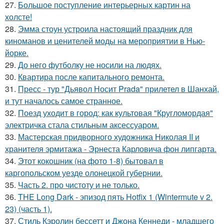
27.
Большое поступление интерьерных картин на
холсте!
28.
Эмма стоун устроила настоящий праздник для
киноманов и ценителей моды на мероприятии в Нью-
йорке.
29.
До него футболку не носили на людях.
30.
Квартира после капитального ремонта.
31.
Пресс - тур "Дьявол Носит Prada" прилетел в Шанхай,
и тут началось самое странное.
32.
Поезд уходит в город: как культовая "Кругломордая"
электричка стала стильным аксессуаром.
33.
Мастерская придворного художника Николая II и
хранителя эрмитажа - Эрнеста Карловича фон липгарта.
34.
Этот кокошник (на фото 1-8) бытовал в
каргопольском уезде олонецкой губернии.
35.
Часть 2. про чистоту и не только.
36.
THE Long Dark - эпизод пять Hotfix 1 (Wintermute v 2.
23) (часть 1).
37.
Стиль Кэролин бессетт и Джона Кеннеди - младшего