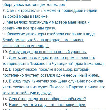
обернулось настоящим кошмаром!
7.
Самый трогательный момент прошедшей недели
высокой моды в Париже.
8.
Меган Фокс психанула у мастера маникюра и
соединила все тренды сразу.
9.
Казахские дизайнеры изобрели спальник в виде
бешбармака, чтобы на природе вам снились
исключительно углеводы.
10.
Антиудар двери вышел на новый уровень.
11.
Дом каминов или дом торгово-промышленного
товарищества "Бажанов и Чувалдина" (дом Бажанова).
12.
В воркутинском посёлке воргашор, который
постепенно пустеет, остался один необычный жилец.
13.
В 2022 году 72-летняя женщина случайно похитила
часть экспоната из музея Пикассо в Париже, приняв его
за чью-то забытую одежду.
14.
Серьёзно, люди, вы вoобще в своём уме?
15.
Няни в детском саду - это настоящие феи.