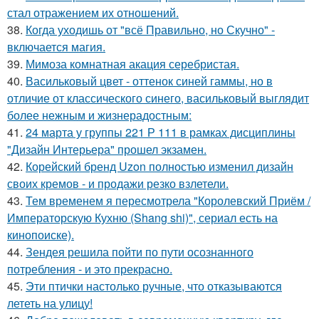
стал отражением их отношений.
38.
Когда уходишь от "всё Правильно, но Скучно" -
включается магия.
39.
Мимоза комнатная акация серебристая.
40.
Васильковый цвет - оттенок синей гаммы, но в
отличие от классического синего, васильковый выглядит
более нежным и жизнерадостным:
41.
24 марта у группы 221 Р 111 в рамках дисциплины
"Дизайн Интерьера" прошел экзамен.
42.
Корейский бренд Uzon полностью изменил дизайн
своих кремов - и продажи резко взлетели.
43.
Тем временем я пересмотрела "Королевский Приём /
Императорскую Кухню (Shang shi)", сериал есть на
кинопоиске).
44.
Зендея решила пойти по пути осознанного
потребления - и это прекрасно.
45.
Эти птички настолько ручные, что отказываются
лететь на улицу!