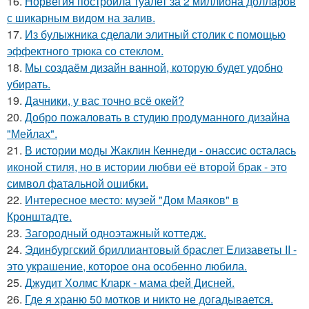
16.
Норвегия построила туалет за 2 миллиона долларов
с шикарным видом на залив.
17.
Из булыжника сделали элитный столик с помощью
эффектного трюка со стеклом.
18.
Мы создаём дизайн ванной, которую будет удобно
убирать.
19.
Дачники, у вас точно всё окей?
20.
Добро пожаловать в студию продуманного дизайна
"Мейлах".
21.
В истории моды Жаклин Кеннеди - онассис осталась
иконой стиля, но в истории любви её второй брак - это
символ фатальной ошибки.
22.
Интересное место: музей "Дом Маяков" в
Кронштадте.
23.
Загородный одноэтажный коттедж.
24.
Эдинбургский бриллиантовый браслет Елизаветы II -
это украшение, которое она особенно любила.
25.
Джудит Холмс Кларк - мама фей Дисней.
26.
Где я храню 50 мотков и никто не догадывается.