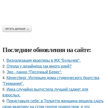
читать дальше →
Последние обновления на сайте:
1.
Визуализация квартиры в ЖК "Булычев".
2.
Откуда у дизайнера так много идей?
3.
Эко - панно "Песочный Берег":
4.
Кёнигсберг. Интерьер дома студенческого братства
"Германия".
5.
Икеа случайно выпустила лучший гаджет для
взрослых.
6.
Представьте себе: в Тольятти женщина решила сдать
свою квартиру на сутки группе подростков, и это