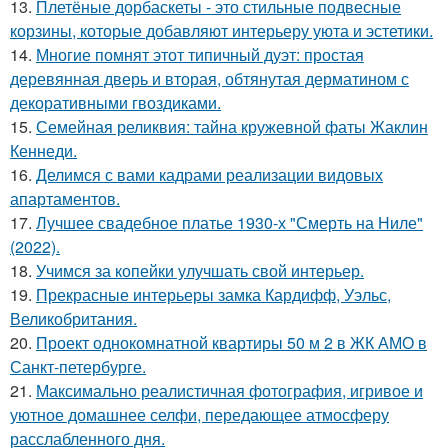
13.
Плетёные дорбаскеты - это стильные подвесные
корзины, которые добавляют интерьеру уюта и эстетики.
14.
Многие помнят этот типичный дуэт: простая
деревянная дверь и вторая, обтянутая дерматином с
декоративными гвоздиками.
15.
Семейная реликвия: тайна кружевной фаты Жаклин
Кеннеди.
16.
Делимся с вами кадрами реализации видовых
апартаментов.
17.
Лучшее свадебное платье 1930-х "Смерть на Ниле"
(2022).
18.
Учимся за копейки улучшать свой интерьер.
19.
Прекрасные интерьеры замка Кардифф, Уэльс,
Великобритания.
20.
Проект однокомнатной квартиры 50 м 2 в ЖК АМО в
Санкт-петербурге.
21.
Максимально реалистичная фотография, игривое и
уютное домашнее селфи, передающее атмосферу
расслабленного дня.