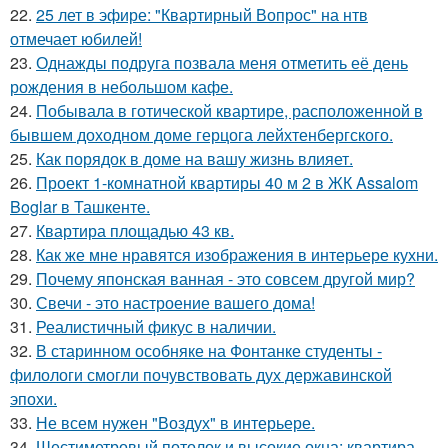
22.
25 лет в эфире: "Квартирный Вопрос" на нтв
отмечает юбилей!
23.
Однажды подруга позвала меня отметить её день
рождения в небольшом кафе.
24.
Побывала в готической квартире, расположенной в
бывшем доходном доме герцога лейхтенбергского.
25.
Как порядок в доме на вашу жизнь влияет.
26.
Проект 1-комнатной квартиры 40 м 2 в ЖК Assalom
Boglar в Ташкенте.
27.
Квартира площадью 43 кв.
28.
Как же мне нравятся изображения в интерьере кухни.
29.
Почему японская ванная - это совсем другой мир?
30.
Свечи - это настроение вашего дома!
31.
Реалистичный фикус в наличии.
32.
В старинном особняке на Фонтанке студенты -
филологи смогли почувствовать дух державинской
эпохи.
33.
Не всем нужен "Воздух" в интерьере.
34.
Шестиметровый потолок и высокие окна: квартира