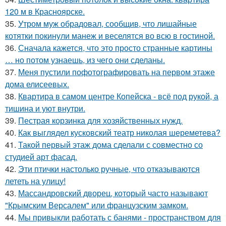
120 м в Красноярске.
35.
Утром муж обрадовал, сообщив, что лишайные
котятки покинули манеж и веселятся во всю в гостиной.
36.
Сначала кажется, что это просто странные картины
… но потом узнаешь, из чего они сделаны.
37.
Меня пустили пофотографировать на первом этаже
дома елисеевых.
38.
Квартира в самом центре Копейска - всё под рукой, а
тишина и уют внутри.
39.
Пестрая корзинка для хозяйственных нужд.
40.
Как выглядел кусковский театр николая шереметева?
41.
Такой первый этаж дома сделали с совместно со
студией арт фасад.
42.
Эти птички настолько ручные, что отказываются
лететь на улицу!
43.
Массандровский дворец, который часто называют
"Крымским Версалем" или французским замком.
44.
Мы привыкли работать с банями - пространством для