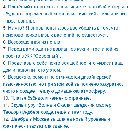
4.
Плетёный столик легко вписывается в любой интерьер
- будь то современный лофт, классический стиль или эко
- пространство.
5.
Ну что? Я вновь попытаюсь вас убедить в том, что
неистово прихотливых растений не существует.
6.
Возрожденная из пепла.
7.
Перед вами один из вариантов кухни - гостиной из
проекта в ЖК "Северный".
8.
Представьте себе нечто волшебное, что украсит ваш
дом и наполнит его уютом.
9.
Возможно, ремонт не отличается дизайнерской
изысканностью, но при этом всё выполнено аккуратно,
чисто и создаёт тёплую домашнюю атмосферу.
10.
Платья бэбидолл какие-то странные.
11.
Скульптуру "Волна и Скала" шведский мастер
Теодор лундберг создал ещё в 1897 году.
12.
Швабра в Москве вышла на новый уровень и
фактически захватила здание.