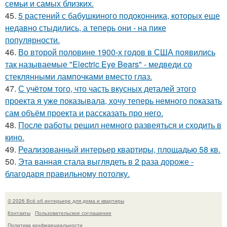
семьи и самых близких.
45.
5 растений с бабушкиного подоконника, которых еще
недавно стыдились, а теперь они - на пике
популярности.
46.
Во второй половине 1900-х годов в США появились
так называемые "Electric Eye Bears" - медведи со
стеклянными лампочками вместо глаз.
47.
С учётом того, что часть вкусных деталей этого
проекта я уже показывала, хочу теперь немного показать
сам объём проекта и рассказать про него.
48.
После работы решил немного развеяться и сходить в
кино.
49.
Реализованный интерьер квартиры, площадью 58 кв.
50.
Эта ванная стала выглядеть в 2 раза дороже -
благодаря правильному потолку.
© 2026 Всё об интерьере для дома и квартиры
Контакты
Пользовательское соглашение
Политика конфидециальности