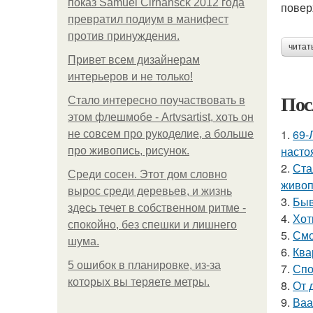
показ Samuel Cirnansck 2012 года
повер
превратил подиум в манифест
против принуждения.
читат
Привет всем дизайнерам
интерьеров и не только!
Пос
Стало интересно поучаствовать в
этом флешмобе - Artvsartist, хоть он
1.
69-
не совсем про рукоделие, а больше
насто
про живопись, рисунок.
2.
Ста
Среди сосен. Этот дом словно
живоп
вырос среди деревьев, и жизнь
3.
Быв
здесь течет в собственном ритме -
4.
Хот
спокойно, без спешки и лишнего
5.
Смо
шума.
6.
Ква
5 ошибок в планировке, из-за
7.
Спо
которых вы теряете метры.
8.
От 
9.
Ваа