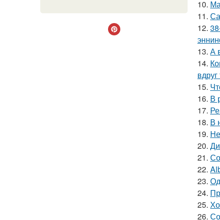
10.
Ма
11.
Са
12.
38
эннин
13.
А 
14.
Ко
вдруг 
15.
Чт
16.
В 
17.
Ре
18.
В 
19.
Не
20.
Ди
21.
Со
22.
Al
23.
Од
24.
Пр
25.
Хо
26.
Со