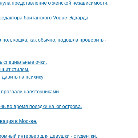
нула представление о женской независимости.
 редактора британского Vogue Эдварда
 пол, кошка, как обычно, подошла проверить -
ь специальные очки.
ышит стилем.
 давить на психику.
е прозвали напяточниками.
очь во время поездки на юг острова.
вация в Москве.
ромный интерьер для девушки - студентки.