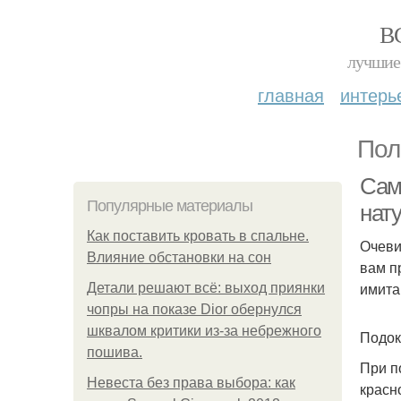
В
лучшие 
главная
интерь
Пол
Сам
Популярные материалы
нат
Как поставить кровать в спальне.
Очеви
Влияние обстановки на сон
вам п
имита
Детали решают всё: выход приянки
чопры на показе Dior обернулся
шквалом критики из-за небрежного
Подок
пошива.
При п
Невеста без права выбора: как
красн