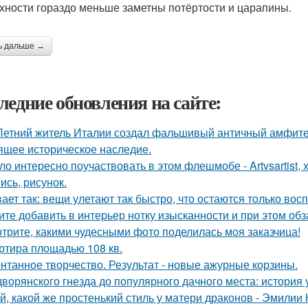
хности гораздо меньше заметны потёртости и царапины.
ь дальше →
ледние обновления на сайте:
Летний житель Италии создал фальшивый античный амфитеа
ящее историческое наследие.
ло интересно поучаствовать в этом флешмобе - Artvsartist, 
ись, рисунок.
ает так: вещи улетают так быстро, что остаются только вос
ите добавить в интерьер нотку изысканности и при этом об
трите, какими чудесными фото поделилась моя заказчица!
ртира площадью 108 кв.
нтанное творчество. Результат - новые ажурные корзины.
дворянского гнезда до популярного дачного места: история
й, какой же простенький стиль у матери драконов - Эмилии К