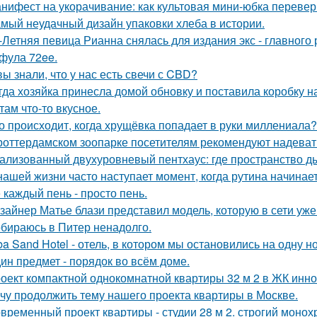
нифест на укорачивание: как культовая мини-юбка перевер
мый неудачный дизайн упаковки хлеба в истории.
-Летняя певица Рианна снялась для издания экс - главного
фула 72ee.
вы знали, что у нас есть свечи с CBD?
гда хозяйка принесла домой обновку и поставила коробку на
там что-то вкусное.
о происходит, когда хрущёвка попадает в руки миллениала?
роттердамском зоопарке посетителям рекомендуют надеват
ализованный двухуровневый пентхаус: где пространство д
нашей жизни часто наступает момент, когда рутина начинает
 каждый пень - просто пень.
зайнер Матье блази представил модель, которую в сети уж
бираюсь в Питер ненадолго.
ba Sand Hotel - отель, в котором мы остановились на одну н
ин предмет - порядок во всём доме.
оект компактной однокомнатной квартиры 32 м 2 в ЖК инно
чу продолжить тему нашего проекта квартиры в Москве.
временный проект квартиры - студии 28 м 2. строгий монох