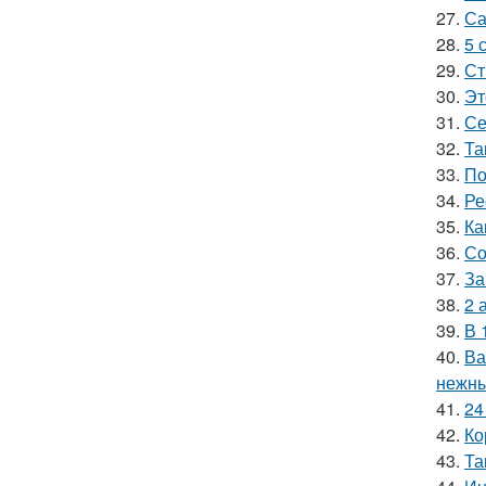
27.
Са
28.
5 
29.
Ст
30.
Эт
31.
Се
32.
Та
33.
По
34.
Ре
35.
Ка
36.
Со
37.
За
38.
2 
39.
В 
40.
Ва
нежны
41.
24
42.
Ко
43.
Та