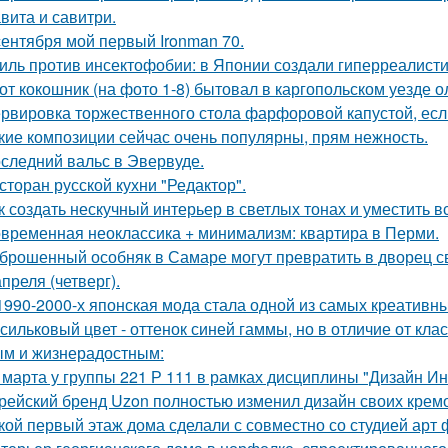
вита и савитри.
сентября мой первый Ironman 70.
иль против инсектофобии: в Японии создали гиперреалисти
от кокошник (на фото 1-8) бытовал в каргопольском уезде о
рвировка торжественного стола фарфоровой капустой, если
кие композиции сейчас очень популярны, прям нежность.
следний вальс в Эвервуде.
сторан русской кухни "Редактор".
к создать нескучный интерьер в светлых тонах и уместить вс
временная неоклассика + минимализм: квартира в Перми.
брошенный особняк в Самаре могут превратить в дворец с
апреля (четверг).
1990-2000-х японская мода стала одной из самых креативны
сильковый цвет - оттенок синей гаммы, но в отличие от кла
м и жизнерадостным:
 марта у группы 221 Р 111 в рамках дисциплины "Дизайн И
рейский бренд Uzon полностью изменил дизайн своих кремов
кой первый этаж дома сделали с совместно со студией арт 