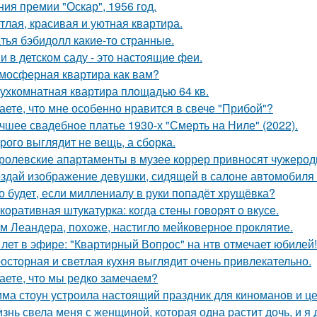
ния премии "Оскар", 1956 год.
тлая, красивая и уютная квартира.
тья бэбидолл какие-то странные.
и в детском саду - это настоящие феи.
мосферная квартира как вам?
ухкомнатная квартира площадью 64 кв.
аете, что мне особенно нравится в свече "Прибой"?
чшее свадебное платье 1930-х "Смерть на Ниле" (2022).
рого выглядит не вещь, а сборка.
ролевские апартаменты в музее коррер привносят чужеродн
здай изображение девушки, сидящей в салоне автомобиля в
о будет, если миллениалу в руки попадёт хрущёвка?
коративная штукатурка: когда стены говорят о вкусе.
м Леандера, похоже, настигло мейковерное проклятие.
 лет в эфире: "Квартирный Вопрос" на нтв отмечает юбилей!
осторная и светлая кухня выглядит очень привлекательно.
аете, что мы редко замечаем?
ма стоун устроила настоящий праздник для киноманов и ц
знь свела меня с женщиной, которая одна растит дочь, и я