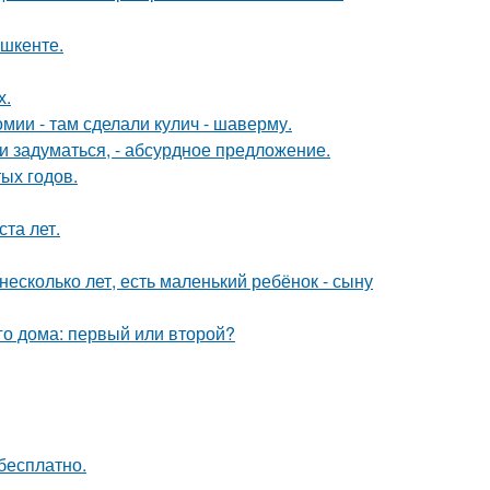
ашкенте.
х.
мии - там сделали кулич - шаверму.
 задуматься, - абсурдное предложение.
ых годов.
та лет.
есколько лет, есть маленький ребёнок - сыну
го дома: первый или второй?
бесплатно.