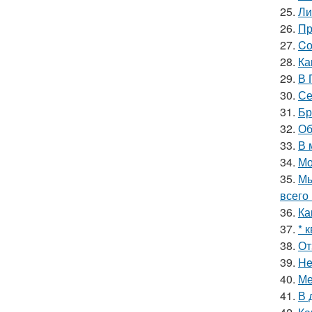
25.
Ли
26.
Пр
27.
Cо
28.
Ка
29.
В 
30.
Се
31.
Бр
32.
Об
33.
В 
34.
Мо
35.
Мы
всего 
36.
Ка
37.
* 
38.
От
39.
He
40.
Ме
41.
В 