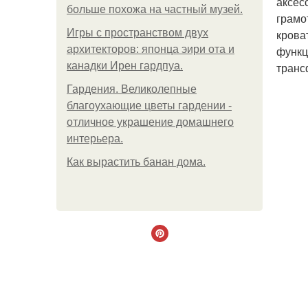
аксес
больше похожа на частный музей.
грамо
Игры с пространством двух
крова
архитекторов: японца эири ота и
функц
канадки Ирен гардпуа.
транс
Гардения. Великолепные
благоухающие цветы гардении -
отличное украшение домашнего
интерьера.
Как вырастить банан дома.