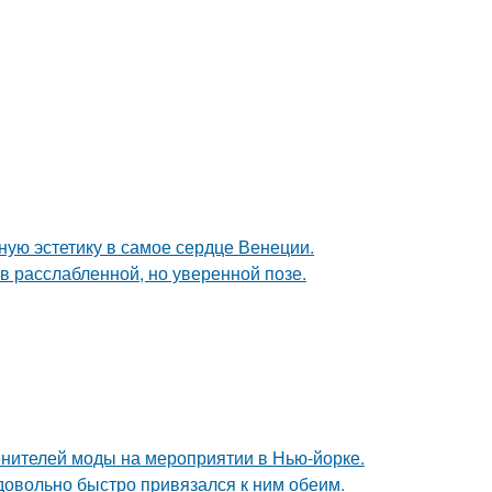
ую эстетику в самое сердце Венеции.
 расслабленной, но уверенной позе.
енителей моды на мероприятии в Нью-йорке.
 довольно быстро привязался к ним обеим.