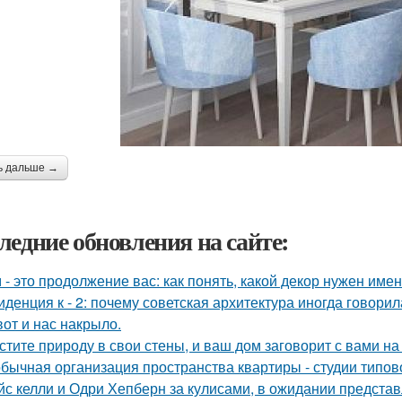
ь дальше →
ледние обновления на сайте:
 - это продолжение вас: как понять, какой декор нужен име
иденция к - 2: почему советская архитектура иногда говори
вот и нас накрыло.
стите природу в свои стены, и ваш дом заговорит с вами на
бычная организация пространства квартиры - студии типов
йс келли и Одри Хепберн за кулисами, в ожидании предста