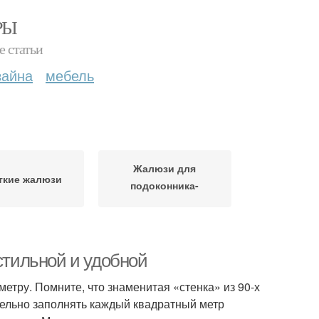
РЫ
е статьи
зайна
мебель
Жалюзи для
ткие жалюзи
подоконника-
столешницы
стильной и удобной
етру. Помните, что знаменитая «стенка» из 90-х
тельно заполнять каждый квадратный метр