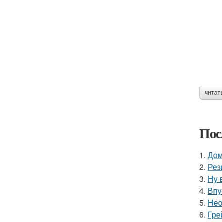
читат
Пос
1.
Дом
2.
Рез
3.
Ну 
4.
Впу
5.
Нео
6.
Гре