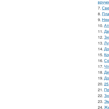
вруче
7.
Све
8.
Пла
9.
Нян
10.
Ат
11.
Дв
12.
Зн
13.
Лу
14.
До
15.
Ко
16.
Со
17.
Чт
18.
Де
19.
До
20.
25
21.
Пр
22.
Зн
23.
Эм
24.
Жи