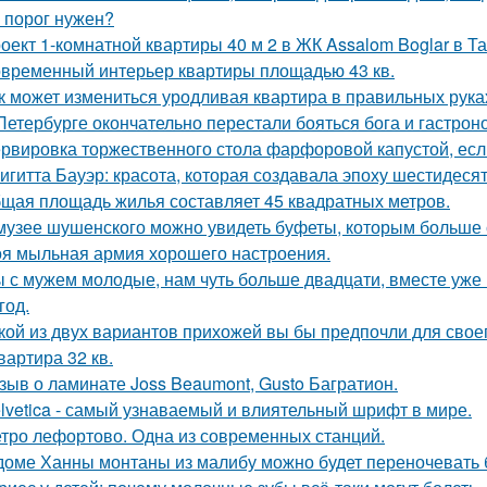
 порог нужен?
оект 1-комнатной квартиры 40 м 2 в ЖК Assalom Boglar в Т
временный интерьер квартиры площадью 43 кв.
к может измениться уродливая квартира в правильных рука
Петербурге окончательно перестали бояться бога и гастроно
рвировка торжественного стола фарфоровой капустой, если
игитта Бауэр: красота, которая создавала эпоху шестидесят
щая площадь жилья составляет 45 квадратных метров.
музее шушенского можно увидеть буфеты, которым больше с
я мыльная армия хорошего настроения.
 с мужем молодые, нам чуть больше двадцати, вместе уже н
год.
кой из двух вариантов прихожей вы бы предпочли для свое
квартира 32 кв.
зыв о ламинате Joss Beaumont, Gusto Багратион.
lvetica - самый узнаваемый и влиятельный шрифт в мире.
тро лефортово. Одна из современных станций.
доме Ханны монтаны из малибу можно будет переночевать 