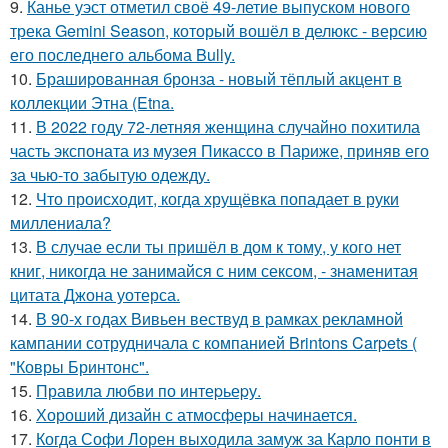
9.
Канье уэст отметил своё 49-летие выпуском нового
трека Gemini Season, который вошёл в делюкс - версию
его последнего альбома Bully.
10.
Брашированная бронза - новый тёплый акцент в
коллекции Этна (Etna.
11.
В 2022 году 72-летняя женщина случайно похитила
часть экспоната из музея Пикассо в Париже, приняв его
за чью-то забытую одежду.
12.
Что происходит, когда хрущёвка попадает в руки
миллениала?
13.
В случае если ты пришёл в дом к тому, у кого нет
книг, никогда не занимайся с ним сексом, - знаменитая
цитата Джона уотерса.
14.
В 90-х годах Вивьен вествуд в рамках рекламной
кампании сотрудничала с компанией Brintons Carpets (
"Ковры Бринтонс".
15.
Правила любви по интеpьеpу.
16.
Хороший дизайн с атмосферы начинается.
17.
Когда Софи Лорен выходила замуж за Карло понти в