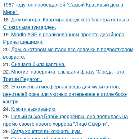
1957 году, он пообещал ей "Самый Красивый дом в
Мире".
18.
Дом блогера. Квартира шведского блогера петры в
Стокгольме тунгарден.
19.
Middle AGE в реализованном проекте дизайнера
Ирины шишимки.
20.
Дом, о котором мечтали все девочки в подростковом
возрасте.
21.
Сначала была картина.
22.
Многие, наверняка, слышали фразу "Среда - это
Третий Педагог".
23.
Это очень атмосферная вещь для музыкантов,
ценителей рока или уютных интерьеров в стиле бохо/
кантри.
24.
Ключ к выживанию.
25.
Новый выход Барби феррейры: она появилась на
промо своего нового хоррора "Лицо Смерти".
26.
Когда хочется выключить шум.
27.
Согласованный вариант кухни - гостиной в