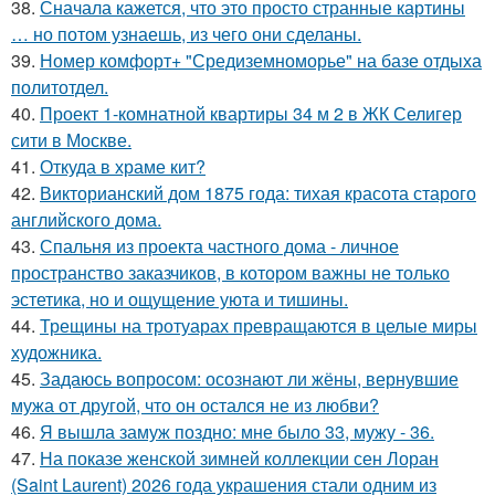
38.
Сначала кажется, что это просто странные картины
… но потом узнаешь, из чего они сделаны.
39.
Номер комфорт+ "Средиземноморье" на базе отдыха
политотдел.
40.
Проект 1-комнатной квартиры 34 м 2 в ЖК Селигер
сити в Москве.
41.
Откуда в храме кит?
42.
Викторианский дом 1875 года: тихая красота старого
английского дома.
43.
Спальня из проекта частного дома - личное
пространство заказчиков, в котором важны не только
эстетика, но и ощущение уюта и тишины.
44.
Трещины на тротуарах превращаются в целые миры
художника.
45.
Задаюсь вопросом: осознают ли жёны, вернувшие
мужа от другой, что он остался не из любви?
46.
Я вышла замуж поздно: мне было 33, мужу - 36.
47.
На показе женской зимней коллекции сен Лоран
(Saint Laurent) 2026 года украшения стали одним из