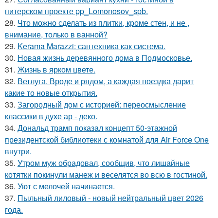
питерском проекте pp_Lomonosov_spb.
28.
Что можно сделать из плитки, кроме стен, и не ,
внимание, только в ванной?
29.
Kerama Marazzi: сантехника как система.
30.
Новая жизнь деревянного дома в Подмосковье.
31.
Жизнь в ярком цвете.
32.
Ветлуга. Вроде и рядом, а каждая поездка дарит
какие то новые открытия.
33.
Загородный дом с историей: переосмысление
классики в духе ар - деко.
34.
Дональд трамп показал концепт 50-этажной
президентской библиотеки с комнатой для Air Force One
внутри.
35.
Утром муж обрадовал, сообщив, что лишайные
котятки покинули манеж и веселятся во всю в гостиной.
36.
Уют с мелочей начинается.
37.
Пыльный лиловый - новый нейтральный цвет 2026
года.