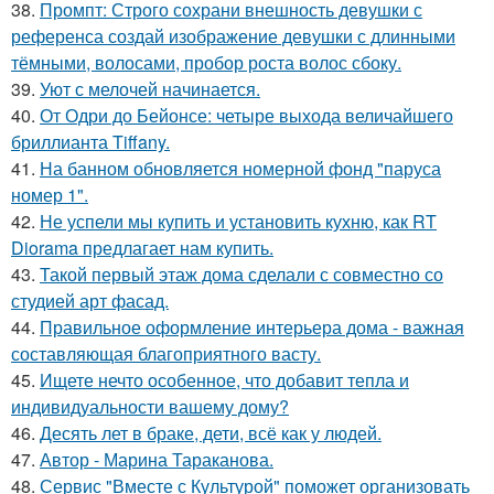
38.
Промпт: Строго сохрани внешность девушки с
референса создай изображение девушки с длинными
тёмными, волосами, пробор роста волос сбоку.
39.
Уют с мелочей начинается.
40.
От Одри до Бейонсе: четыре выхода величайшего
бриллианта Tiffany.
41.
На банном обновляется номерной фонд "паруса
номер 1".
42.
Не успели мы купить и установить кухню, как RT
Diorama предлагает нам купить.
43.
Такой первый этаж дома сделали с совместно со
студией арт фасад.
44.
Правильное оформление интерьера дома - важная
составляющая благоприятного васту.
45.
Ищете нечто особенное, что добавит тепла и
индивидуальности вашему дому?
46.
Десять лет в браке, дети, всё как у людей.
47.
Автор - Марина Тараканова.
48.
Сервис "Вместе с Культурой" поможет организовать