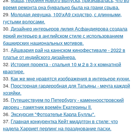
28.
Маша, героиня нового выпуска, признавалась, что во
время ремонта она буквально была на грани срыва.
29.
Молодая девушка, 100\xA9 сходство, с длинными,
густыми волосами.
30.
Дизайнер интерьеров лилия Асфандиярова создала
яркий интерьер в английском стиле с использованием
башкирских национальных мотивов.
31.
Айшвария рай на каннском кинофестивале - 2022 в
платье от индийского дизайнера.
32.
История проекта - спальня 10 м 2 в 3-х комнатной
квартире.
33.
Как же мне нравятся изображения в интерьере кухни.
34.
Просторная гардеробная для Татьяны - мечта каждой
хозяйки.
35.
Путешествуем по Петербургу - каменноостровский
дворец - памятник времён Екатерины II.
36.
Экскурсия "Фотоателье Карла Буллы".
37.
Главная конкурентка Кейт миддлтон в стиле: что
надела Харриет перлинг на празднование пасхи.