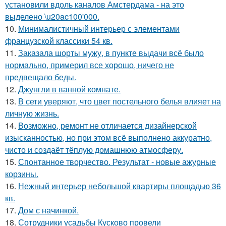
установили вдоль каналов Амстердама - на это
выделено \u20ac100'000.
10.
Минималистичный интерьер с элементами
французской классики 54 кв.
11.
Заказала шорты мужу, в пункте выдачи всё было
нормально, примерил все хорошо, ничего не
предвещало беды.
12.
Джунгли в ванной комнате.
13.
В сети уверяют, что цвет постельного белья влияет на
личную жизнь.
14.
Возможно, ремонт не отличается дизайнерской
изысканностью, но при этом всё выполнено аккуратно,
чисто и создаёт тёплую домашнюю атмосферу.
15.
Спонтанное творчество. Результат - новые ажурные
корзины.
16.
Нежный интерьер небольшой квартиры площадью 36
кв.
17.
Дом с начинкой.
18.
Сотрудники усадьбы Кусково провели