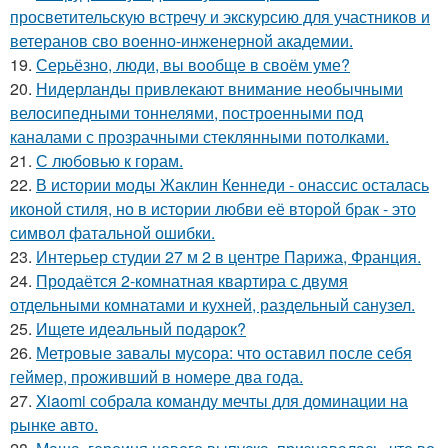
просветительскую встречу и экскурсию для участников и
ветеранов сво военно-инженерной академии.
19.
Серьёзно, люди, вы вoобще в своём уме?
20.
Нидерланды привлекают внимание необычными
велосипедными тоннелями, построенными под
каналами с прозрачными стеклянными потолками.
21.
С любовью к горам.
22.
В истории моды Жаклин Кеннеди - онассис осталась
иконой стиля, но в истории любви её второй брак - это
символ фатальной ошибки.
23.
Интерьер студии 27 м 2 в центре Парижа, Франция.
24.
Продаётся 2-комнатная квартира с двумя
отдельными комнатами и кухней, раздельный санузел.
25.
Ищете идеальный подарок?
26.
Метровые завалы мусора: что оставил после себя
геймер, проживший в номере два года.
27.
Xiaomi собрала команду мечты для доминации на
рынке авто.