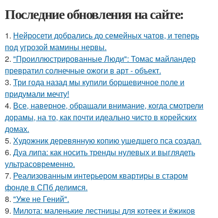
Последние обновления на сайте:
1.
Нейросети добрались до семейных чатов, и теперь
под угрозой мамины нервы.
2.
"Проиллюстрированные Люди": Томас майландер
превратил солнечные ожоги в арт - объект.
3.
Три года назад мы купили борщевичное поле и
придумали мечту!
4.
Все, наверное, обращали внимание, когда смотрели
дорамы, на то, как почти идеально чисто в корейских
домах.
5.
Художник деревянную копию ушедшего пса создал.
6.
Дуа липа: как носить тренды нулевых и выглядеть
ультрасовременно.
7.
Реализованным интерьером квартиры в старом
фонде в СПб делимся.
8.
"Уже не Гений".
9.
Милота: маленькие лестницы для котеек и ёжиков